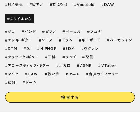
月ノ美兎
ピアノ
てにをは
Vocaloid
DAW
#スタイルから
ソロ
バンド
ピアノ
ボーカル
アコギ
エレキ・ギター
ベース
ドラム
キーボード
パーカション
DTM
DJ
HIPHOP
EDM
ウクレレ
クラシック・ギター
三線
ラップ
配信
アコースティック・ギター
ボカロ
ASMR
VTuber
マイク
DAW
歌い手
アニメ
音声ライブラリー
絵師
ゲーム
検索する