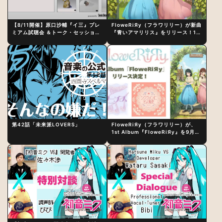
【8/11開催】原口沙輔『イ三』プレ
FloweRiЯy（フラワリリー）が新曲
ミアム試聴会 ＆トーク・セッション
『青いアマリリス』をリリース！1st
〜完成直後の“ピュアな原音体験”と
アルバム詳細も発表
制作秘話
第42話「未来派LOVERS」
FloweRiЯy（フラワリリー）が、
1st Album『FloweRiЯy』を9月23
日（水）にリリース！