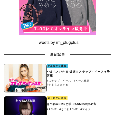
Tweets by rm_plugplus
注目記事
#基礎から練習
やまもとひかる 爆誕!! スラップ・ベースっ子
講座
#スラップ・ベース
#ベース練習
#やまもとひかる
#ゼロから学ぶ
きつねASMRと学ぶASMRの始め方
#ASMR
#きつねASMR
#マイク