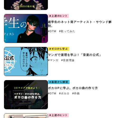
#上達のヒント
超学生のネット発アーティスト・サウンド解
剖。
#DTM
#歌ってみた
#ゼロから学ぶ
マンガで楽理を学ぶ！「音楽の公式」
#マンガ
#音楽理論
#基礎から練習
ボカロPに学ぶ。ボカロ曲の作り方
#DTM
#ボカロ
#作曲
#上達のヒント