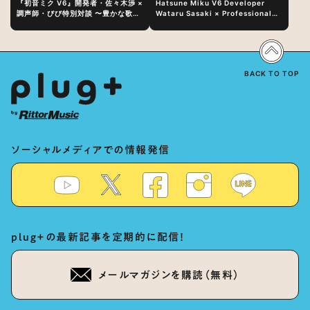
『初音ミク V6』開発者・佐々木渉 ×
Hatsune Miku V6 Developer
調声師・びび特別対談 〜豊かな歌声
Wataru Sasaki × Professional
表現の秘訣は、“歌うキャラクターへ
Vocal-Tuner Bibi Special
の愛”と“推し活”にあった！？
Dialogue: The Secret to Rich
Vocal Expression Lies in “Love
for the singing characters” and
“Oshikatsu”!?
BACK TO TOP
ソーシャルメディアでの情報発信
plug+の最新記事を定期的に配信！
メールマガジンを購読（無料）