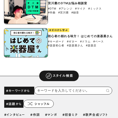
宮川麿のDTMお悩み相談室
#DTM
#アレンジ
#マイク
#ミックス
#作曲
#宮川麿
#録音
#ゼロから学ぶ
初心者の頼れる味方！ はじめての楽器屋さん
#キーボード
#ギター
#ドラム
#ベース
#楽器初心者
#楽器屋さん
#楽器店
スタイル検索
#キーワードから
#話題から
シャッフル
インタビュー
作詞
マンガ
初音ミク
歌声合成ソフト