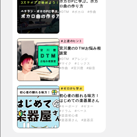
ボカロPに学ぶ。ボカ
ロ曲の作り方
#DTM
#ボカロ
#作曲
#上達のヒント
宮川麿のDTMお悩み相
談室
#DTM
#アレンジ
#マイク
#ミックス
#作曲
#宮川麿
#録音
#ゼロから学ぶ
初心者の頼れる味方！
はじめての楽器屋さん
#キーボード
#ギター
#ドラム
#ベース
#楽器初心者
#楽器屋さん
#楽器店