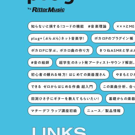
知らないと損する！コードの機能 #音楽理論
×××とM
plug+（ぷらぷら）ネット音楽学！
ボカロPのプラグイン帳
ボカロPに学ぶ。ボカロ曲の作り方
きつねASMRと学ぶ
#音の絵師
超学生のネット発アーティスト・サウンド解剖
初心者の頼れる味方！ はじめての楽器屋さん
やまもとひか
できる ゼロからはじめる作曲 超入門
この楽曲分析、合
田渕ひさ子にギターを教えてもらいたい！
基礎からの楽器
マチーデフ ラップ講座初級
ニュース／製品情報