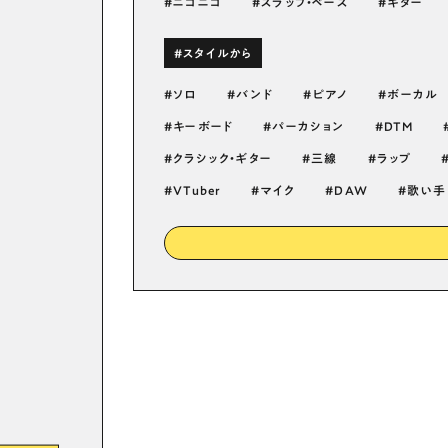
ニコニコ
スラップ・ベース
ギター
#スタイルから
ソロ
バンド
ピアノ
ボーカル
キーボード
パーカション
DTM
クラシック・ギター
三線
ラップ
VTuber
マイク
DAW
歌い手