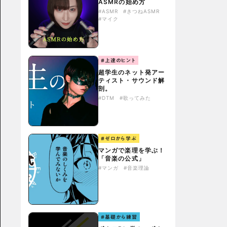
ASMRの始め方
#ASMR
#きつねASMR
#マイク
#上達のヒント
超学生のネット発アー
ティスト・サウンド解
剖。
#DTM
#歌ってみた
#ゼロから学ぶ
マンガで楽理を学ぶ！
「音楽の公式」
#マンガ
#音楽理論
#基礎から練習