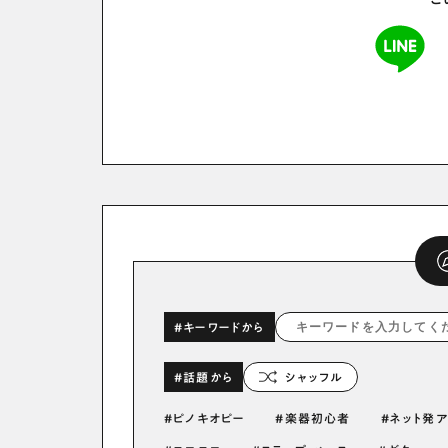
こ
#キーワードから
#話題から
シャッフル
ピノキオピー
楽器初心者
ネット発ア