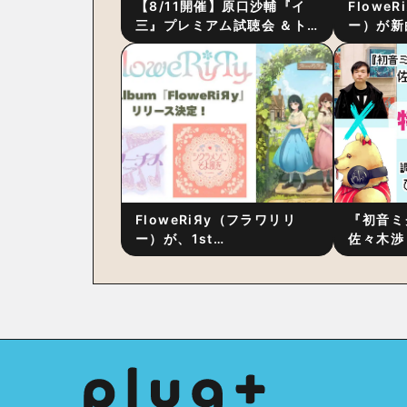
【8/11開催】原口沙輔『イ
Flowe
三』プレミアム試聴会 ＆ト
ー）が新
ーク・セッション 〜完成直
ス』をリ
後の“ピュアな原音体験”と制
ム詳細も
作秘話
FloweRiЯy（フラワリリ
『初音ミ
ー）が、1st
佐々木渉
Album『FloweRiЯy』を9
別対談 
月23日（水）にリリース！
秘訣は、
への愛”
た！？