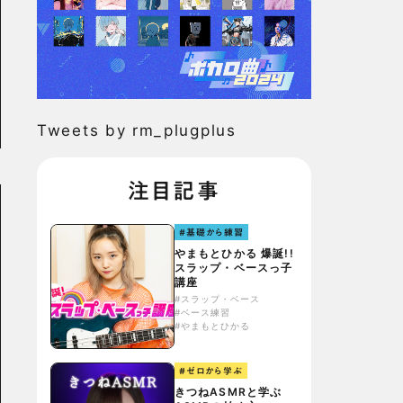
Tweets by rm_plugplus
注目記事
#基礎から練習
やまもとひかる 爆誕!!
スラップ・ベースっ子
講座
#スラップ・ベース
#ベース練習
#やまもとひかる
#ゼロから学ぶ
きつねASMRと学ぶ