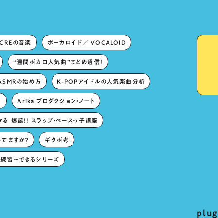
ECREの音楽
ボーカロイド／ VOCALOID
“週間ボカロ人気曲”まとめ通信！
ASMRの始め方
K-POPアイドルの人気楽曲分析
。
Arika プロダクション・ノート
る 爆誕!! スラップ・ベースっ子講座
ってますか？
ギタボ考
練習〜できるシリーズ
pl