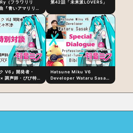
RiЯy（フラワリリ
第42話「未来派LOVERS」
曲『青いアマリリ
リース！1stアルバ
発表
ク V6』開発者・
Hatsune Miku V6
 × 調声師・びび特
Developer Wataru Sasaki
〜豊かな歌声表現の
× Professional Vocal-
“歌うキャラクター
Tuner Bibi Special
と“推し活”にあっ
Dialogue: The Secret to
Rich Vocal Expression
Lies in “Love for the
singing characters” and
“Oshikatsu”!?