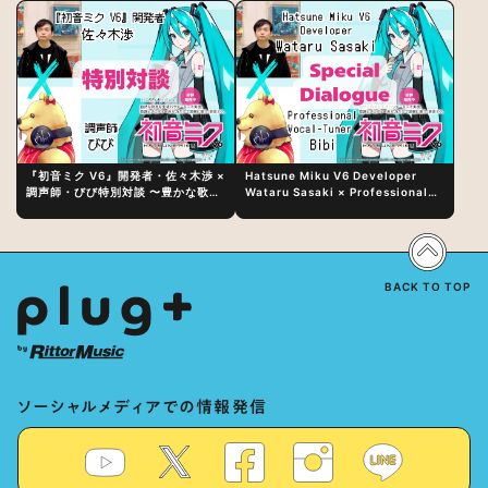
『初音ミク V6』開発者・佐々木渉 ×
Hatsune Miku V6 Developer
調声師・びび特別対談 〜豊かな歌声
Wataru Sasaki × Professional
表現の秘訣は、“歌うキャラクターへ
Vocal-Tuner Bibi Special
の愛”と“推し活”にあった！？
Dialogue: The Secret to Rich
Vocal Expression Lies in “Love
for the singing characters” and
“Oshikatsu”!?
BACK TO TOP
ソーシャルメディアでの情報発信