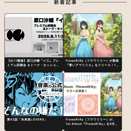
新着記事
【8/11開催】原口沙輔『イ三』プレ
FloweRiЯy（フラワリリー）が新曲
ミアム試聴会 ＆トーク・セッション
『青いアマリリス』をリリース！1st
〜完成直後の“ピュアな原音体験”と
アルバム詳細も発表
制作秘話
第42話「未来派LOVERS」
FloweRiЯy（フラワリリー）が、
1st Album『FloweRiЯy』を9月23
日（水）にリリース！