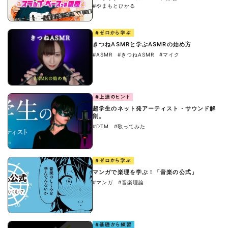
#やまもとひかる
#ゼロから学ぶ
きつねASMRと学ぶASMRの始め方
#ASMR
#きつねASMR
#マイク
#上達のヒント
超学生のネット発アーティスト・サウンド解
剖。
#DTM
#歌ってみた
#ゼロから学ぶ
マンガで楽理を学ぶ！「音楽の公式」
#マンガ
#音楽理論
#基礎から練習