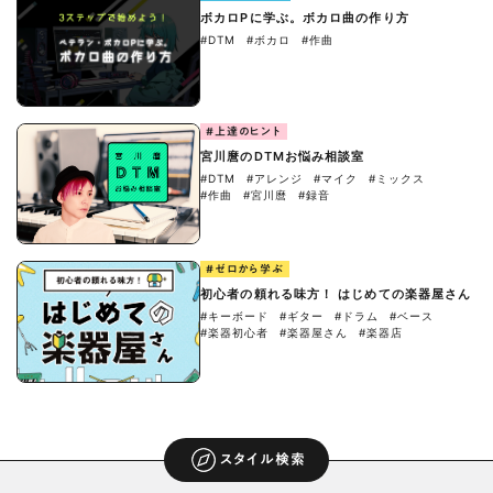
ボカロPに学ぶ。ボカロ曲の作り方
#DTM
#ボカロ
#作曲
#上達のヒント
宮川麿のDTMお悩み相談室
#DTM
#アレンジ
#マイク
#ミックス
#作曲
#宮川麿
#録音
#ゼロから学ぶ
初心者の頼れる味方！ はじめての楽器屋さん
#キーボード
#ギター
#ドラム
#ベース
#楽器初心者
#楽器屋さん
#楽器店
スタイル検索