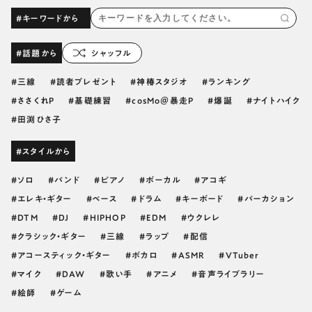
#キーワードから
#話題から
シャッフル
三線
読者プレゼント
神椿スタジオ
ランキング
ささくれP
基礎練習
cosMo＠暴走P
爆誕
ナイトハイク
田渕ひさ子
#スタイルから
ソロ
バンド
ピアノ
ボーカル
アコギ
エレキ・ギター
ベース
ドラム
キーボード
パーカション
DTM
DJ
HIPHOP
EDM
ウクレレ
クラシック・ギター
三線
ラップ
配信
アコースティック・ギター
ボカロ
ASMR
VTuber
マイク
DAW
歌い手
アニメ
音声ライブラリー
絵師
ゲーム