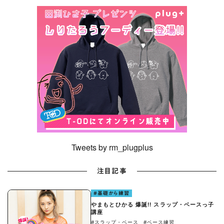
Tweets by rm_plugplus
注目記事
#基礎から練習
やまもとひかる 爆誕!! スラップ・ベースっ子
講座
#スラップ・ベース
#ベース練習