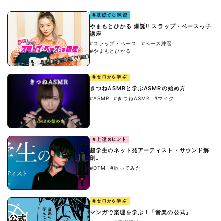
#基礎から練習
やまもとひかる 爆誕!! スラップ・ベースっ子
講座
#スラップ・ベース
#ベース練習
#やまもとひかる
#ゼロから学ぶ
きつねASMRと学ぶASMRの始め方
#ASMR
#きつねASMR
#マイク
#上達のヒント
超学生のネット発アーティスト・サウンド解
剖。
#DTM
#歌ってみた
#ゼロから学ぶ
マンガで楽理を学ぶ！「音楽の公式」