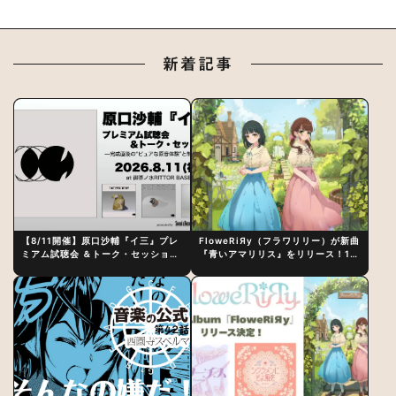
新着記事
【8/11開催】原口沙輔『イ三』プレ
FloweRiЯy（フラワリリー）が新曲
ミアム試聴会 ＆トーク・セッション
『青いアマリリス』をリリース！1st
〜完成直後の“ピュアな原音体験”と
アルバム詳細も発表
制作秘話