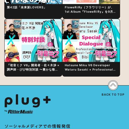
第42話「未来派LOVERS」
FloweRiЯy（フラワリリー）が、
1st Album『FloweRiЯy』を9月23
日（水）にリリース！
『初音ミク V6』開発者・佐々木渉 ×
Hatsune Miku V6 Developer
調声師・びび特別対談 〜豊かな歌声
Wataru Sasaki × Professional
表現の秘訣は、“歌うキャラクターへ
Vocal-Tuner Bibi Special
の愛”と“推し活”にあった！？
Dialogue: The Secret to Rich
Vocal Expression Lies in “Love
for the singing characters” and
“Oshikatsu”!?
BACK TO TOP
ソーシャルメディアでの情報発信