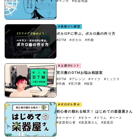
#マンガ
#音楽理論
#基礎から練習
ボカロPに学ぶ。ボカロ曲の作り方
#DTM
#ボカロ
#作曲
#上達のヒント
宮川麿のDTMお悩み相談室
#DTM
#アレンジ
#マイク
#ミックス
#作曲
#宮川麿
#録音
#ゼロから学ぶ
初心者の頼れる味方！ はじめての楽器屋さん
#キーボード
#ギター
#ドラム
#ベース
#楽器初心者
#楽器屋さん
#楽器店