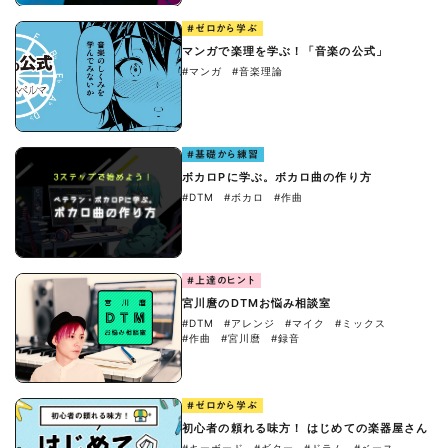
#ゼロから学ぶ
マンガで楽理を学ぶ！「音楽の公式」
#マンガ
#音楽理論
#基礎から練習
ボカロPに学ぶ。ボカロ曲の作り方
#DTM
#ボカロ
#作曲
#上達のヒント
宮川麿のDTMお悩み相談室
#DTM
#アレンジ
#マイク
#ミックス
#作曲
#宮川麿
#録音
#ゼロから学ぶ
初心者の頼れる味方！ はじめての楽器屋さん