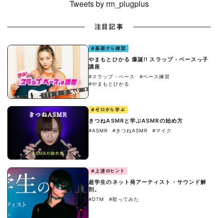
Tweets by rm_plugplus
注目記事
#基礎から練習
やまもとひかる 爆誕!! スラップ・ベースっ子
講座
#スラップ・ベース
#ベース練習
#やまもとひかる
#ゼロから学ぶ
きつねASMRと学ぶASMRの始め方
#ASMR
#きつねASMR
#マイク
#上達のヒント
超学生のネット発アーティスト・サウンド解
剖。
#DTM
#歌ってみた