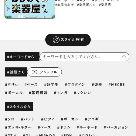
#キーボード
#ギター
#ドラム
#ベース
#楽器初心者
#楽器屋さん
#楽器店
スタイル検索
#キーワードから
#話題から
シャッフル
すりぃ
ベース
超学生
プラグイン
楽器
MECRE
ボーカル
基礎練習
マンガ
ウクレレ
#スタイルから
ソロ
バンド
ピアノ
ボーカル
アコギ
エレキ・ギター
ベース
ドラム
キーボード
パーカション
DTM
DJ
HIPHOP
EDM
ウクレレ