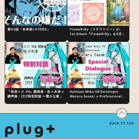
第42話「未来派LOVERS」
FloweRiЯy（フラワリリー）が、
1st Album『FloweRiЯy』を9月23
日（水）にリリース！
『初音ミク V6』開発者・佐々木渉 ×
Hatsune Miku V6 Developer
調声師・びび特別対談 〜豊かな歌声
Wataru Sasaki × Professional
表現の秘訣は、“歌うキャラクターへ
Vocal-Tuner Bibi Special
の愛”と“推し活”にあった！？
Dialogue: The Secret to Rich
Vocal Expression Lies in “Love
for the singing characters” and
“Oshikatsu”!?
BACK TO TOP