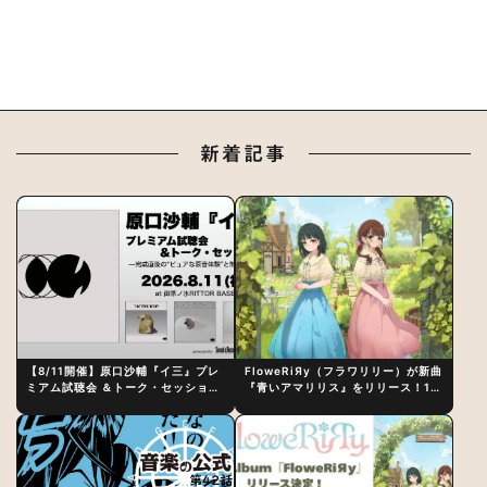
新着記事
【8/11開催】原口沙輔『イ三』プレ
FloweRiЯy（フラワリリー）が新曲
ミアム試聴会 ＆トーク・セッション
『青いアマリリス』をリリース！1st
〜完成直後の“ピュアな原音体験”と
アルバム詳細も発表
制作秘話