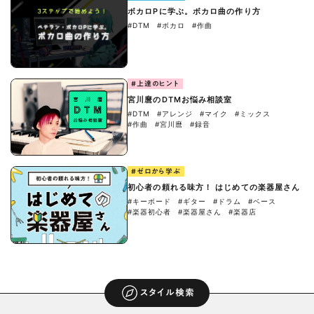
ボカロPに学ぶ。ボカロ曲の作り方
#DTM
#ボカロ
#作曲
#上達のヒント
宮川麿のDTMお悩み相談室
#DTM
#アレンジ
#マイク
#ミックス
#作曲
#宮川麿
#録音
#ゼロから学ぶ
初心者の頼れる味方！ はじめての楽器屋さん
#キーボード
#ギター
#ドラム
#ベース
#楽器初心者
#楽器屋さん
#楽器店
スタイル検索