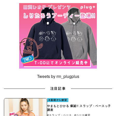
Tweets by rm_plugplus
注目記事
#基礎から練習
やまもとひかる 爆誕!! スラップ・ベースっ子
講座
#スラップ・ベース
#ベース練習