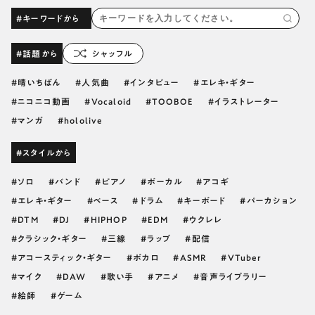
#キーワードから
#話題から
シャッフル
晴いちばん
人気曲
インタビュー
エレキ・ギター
ニコニコ動画
Vocaloid
TOOBOE
イラストレーター
マンガ
hololive
#スタイルから
ソロ
バンド
ピアノ
ボーカル
アコギ
エレキ・ギター
ベース
ドラム
キーボード
パーカション
DTM
DJ
HIPHOP
EDM
ウクレレ
クラシック・ギター
三線
ラップ
配信
アコースティック・ギター
ボカロ
ASMR
VTuber
マイク
DAW
歌い手
アニメ
音声ライブラリー
絵師
ゲーム