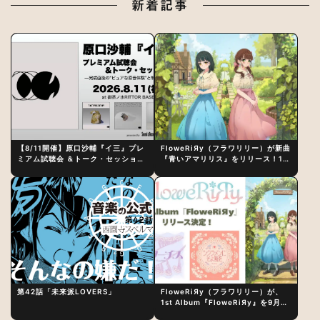
新着記事
【8/11開催】原口沙輔『イ三』プレ
FloweRiЯy（フラワリリー）が新曲
ミアム試聴会 ＆トーク・セッション
『青いアマリリス』をリリース！1st
〜完成直後の“ピュアな原音体験”と
アルバム詳細も発表
制作秘話
第42話「未来派LOVERS」
FloweRiЯy（フラワリリー）が、
1st Album『FloweRiЯy』を9月23
日（水）にリリース！