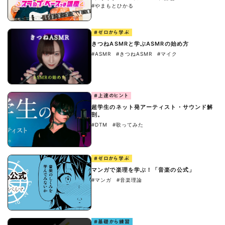
#やまもとひかる
#ゼロから学ぶ
きつねASMRと学ぶASMRの始め方
#ASMR
#きつねASMR
#マイク
#上達のヒント
超学生のネット発アーティスト・サウンド解
剖。
#DTM
#歌ってみた
#ゼロから学ぶ
マンガで楽理を学ぶ！「音楽の公式」
#マンガ
#音楽理論
#基礎から練習