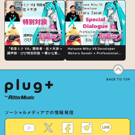
『初音ミク V6』開発者・佐々木渉 ×
Hatsune Miku V6 Developer
調声師・びび特別対談 〜豊かな歌声
Wataru Sasaki × Professional
表現の秘訣は、“歌うキャラクターへ
Vocal-Tuner Bibi Special
の愛”と“推し活”にあった！？
Dialogue: The Secret to Rich
Vocal Expression Lies in “Love
for the singing characters” and
“Oshikatsu”!?
BACK TO TOP
ソーシャルメディアでの情報発信