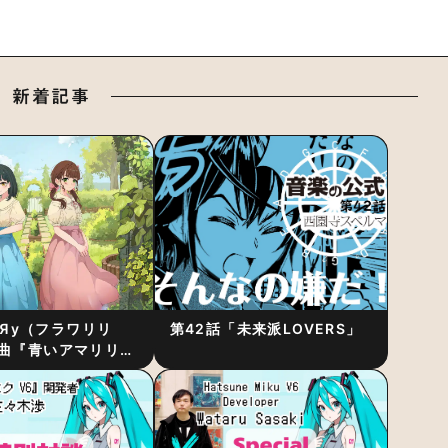
新着記事
RiЯy（フラワリリ
第42話「未来派LOVERS」
曲『青いアマリリ
リース！1stアルバ
発表