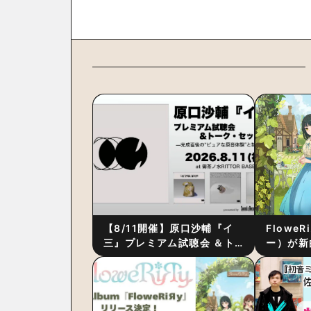
【8/11開催】原口沙輔『イ
Flowe
三』プレミアム試聴会 ＆ト
ー）が新
ーク・セッション 〜完成直
ス』をリ
後の“ピュアな原音体験”と制
ム詳細も
作秘話