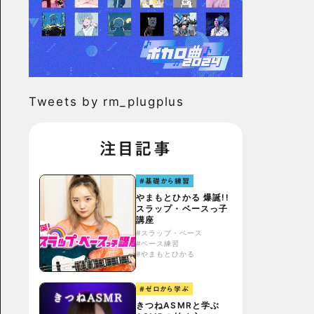
Tweets by rm_plugplus
注目記事
#基礎から練習
やまもとひかる 爆誕!!
スラップ・ベースっ子
講座
#スラップ・ベース
#ベース練習
#やまもとひかる
#ゼロから学ぶ
きつねASMRと学ぶ