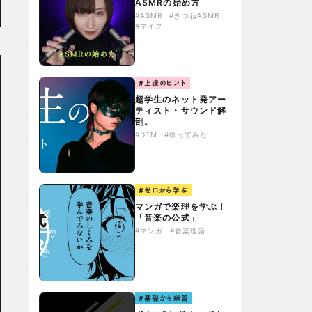
ASMRの始め方
#ASMR
#きつねASMR
#マイク
#上達のヒント
超学生のネット発アー
ティスト・サウンド解
剖。
#DTM
#歌ってみた
#ゼロから学ぶ
マンガで楽理を学ぶ！
「音楽の公式」
#マンガ
#音楽理論
#基礎から練習