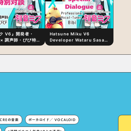
ク V6』開発者・
Hatsune Miku V6
 × 調声師・びび特
Developer Wataru Sasaki
〜豊かな歌声表現の
× Professional Vocal-
“歌うキャラクター
Tuner Bibi Special
と“推し活”にあっ
Dialogue: The Secret to
Rich Vocal Expression
Lies in “Love for the
singing characters” and
“Oshikatsu”!?
ECREの音楽
ボーカロイド／ VOCALOID