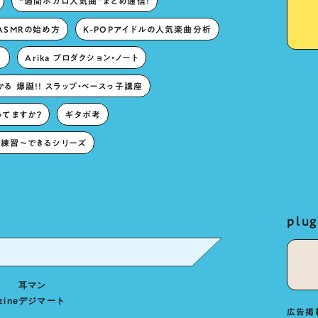
“週間ボカロ人気曲”まとめ通信！
ASMRの始め方
K-POPアイドルの人気楽曲分析
。
Arika プロダクション・ノート
る 爆誕!! スラップ・ベースっ子講座
ってますか？
ギタボ考
練習〜できるシリーズ
pl
耳マン
zine
デジマート
広告掲