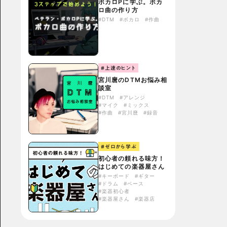
ボカロPに学ぶ。ボカ
ロ曲の作り方
#DTM
#ボカロ
#作曲
#上達のヒント
宮川麿のDTMお悩み相
談室
#DTM
#アレンジ
#マイク
#ミックス
#作曲
#宮川麿
#録音
#ゼロから学ぶ
初心者の頼れる味方！
はじめての楽器屋さん
#キーボード
#ギター
#ドラム
#ベース
#楽器初心者
#楽器屋さん
#楽器店