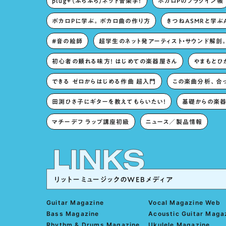
plug+（ぷらぷら）ネット音楽学！
ボカロPのプラグイン帳
ボカロPに学ぶ。ボカロ曲の作り方
きつねASMRと学ぶ
#音の絵師
超学生のネット発アーティスト・サウンド解剖
初心者の頼れる味方！ はじめての楽器屋さん
やまもとひか
できる ゼロからはじめる作曲 超入門
この楽曲分析、合
田渕ひさ子にギターを教えてもらいたい！
基礎からの楽器
マチーデフ ラップ講座初級
ニュース／製品情報
リットーミュージックのWEBメディア
Guitar Magazine
Vocal Magazine Web
Bass Magazine
Acoustic Guitar Maga
Rhythm & Drums Magazine
Ukulele Magazine