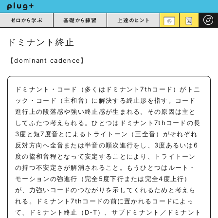
ゼロから学ぶ
基礎から練習
上達のヒント
ドミナント終止
【dominant cadence】
ドミナント・コード（多くはドミナント7thコード）がトニ
ック・コード（主和音）に解決する終止形を指す。コード
進行上の段落感や強い終止感が生まれる。その原因は主と
してふたつ考えられる。ひとつはドミナント7thコードの長
3度と短7度音とによるトライトーン（三全音）がそれぞれ
反対方向へ全音または半音の順次進行をし、3度あるいは6
度の協和音程となって安定することにより、トライトーン
の持つ不安定さが解消されること。もうひとつはルート・
モーションの強進行（完全5度下行または完全4度上行）
が、力強いコードのつながりを示してくれるためと考えら
れる。ドミナント7thコードの前に置かれるコードによっ
て、ドミナント終止（D-T）、サブドミナント／ドミナント