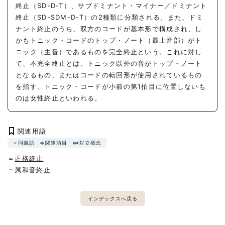
終止（SD-D-T）、サブドミナント・マイナー／ドミナント
終止（SD-SDM-D-T）の2種類に分類される。また、ドミ
ナント終止のうち、双方のコードが基本形で構成され、し
かもトニック・コードのトップ・ノート（最上音部）がト
ニック（主音）であるものを完全終止という。これに対し
て、不完全終止とは、トニック以外の音がトップ・ノート
となるもの、またはコードの転回形が使用されているもの
を指す。トニック・コードが小節の第1拍目に位置しないも
のは女性終止といわれる。
関連用語
＝同義語
⇒関連項目
⇔対立概念
＝
正格終止
＝
属和音終止
インデックスへ戻る