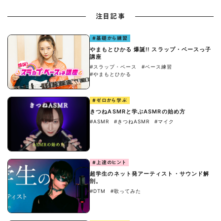
注目記事
#基礎から練習
やまもとひかる 爆誕!! スラップ・ベースっ子
講座
#スラップ・ベース
#ベース練習
#やまもとひかる
#ゼロから学ぶ
きつねASMRと学ぶASMRの始め方
#ASMR
#きつねASMR
#マイク
#上達のヒント
超学生のネット発アーティスト・サウンド解
剖。
#DTM
#歌ってみた