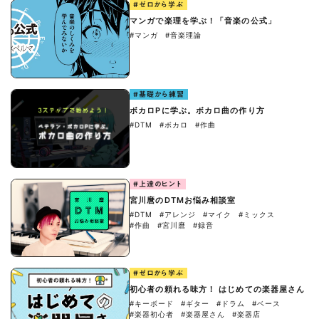
#ゼロから学ぶ
マンガで楽理を学ぶ！「音楽の公式」
#マンガ
#音楽理論
#基礎から練習
ボカロPに学ぶ。ボカロ曲の作り方
#DTM
#ボカロ
#作曲
#上達のヒント
宮川麿のDTMお悩み相談室
#DTM
#アレンジ
#マイク
#ミックス
#作曲
#宮川麿
#録音
#ゼロから学ぶ
初心者の頼れる味方！ はじめての楽器屋さん
#キーボード
#ギター
#ドラム
#ベース
#楽器初心者
#楽器屋さん
#楽器店