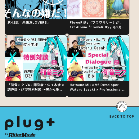
第42話「未来派LOVERS」
FloweRiЯy（フラワリリー）が、
1st Album『FloweRiЯy』を9月23
日（水）にリリース！
『初音ミク V6』開発者・佐々木渉 ×
Hatsune Miku V6 Developer
調声師・びび特別対談 〜豊かな歌声
Wataru Sasaki × Professional
表現の秘訣は、“歌うキャラクターへ
Vocal-Tuner Bibi Special
の愛”と“推し活”にあった！？
Dialogue: The Secret to Rich
Vocal Expression Lies in “Love
for the singing characters” and
“Oshikatsu”!?
BACK TO TOP