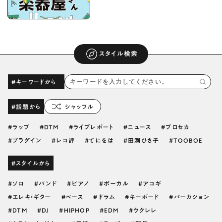
スタイル検索
#キーワードから
#話題から
シャッフル
ラップ
DTM
ライブレポート
ニュース
プロセカ
プラグイン
レコ評
てにをは
田渕ひさ子
TOOBOE
#スタイルから
ソロ
バンド
ピアノ
ボーカル
アコギ
エレキ・ギター
ベース
ドラム
キーボード
パーカション
DTM
DJ
HIPHOP
EDM
ウクレレ