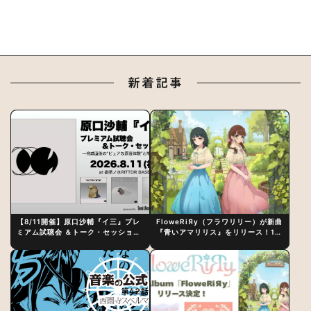
新着記事
【8/11開催】原口沙輔『イ三』プレ
FloweRiЯy（フラワリリー）が新曲
ミアム試聴会 ＆トーク・セッション
『青いアマリリス』をリリース！1st
〜完成直後の“ピュアな原音体験”と
アルバム詳細も発表
制作秘話