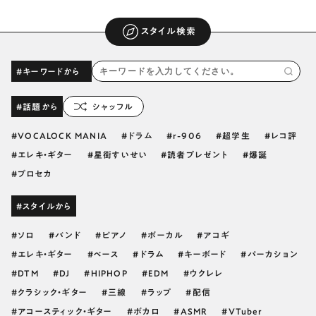
スタイル検索
#キーワードから
#話題から
シャッフル
VOCALOCK MANIA
ドラム
r-906
超学生
レコ評
エレキ・ギター
星街すいせい
読者プレゼント
爆誕
プロセカ
#スタイルから
ソロ
バンド
ピアノ
ボーカル
アコギ
エレキ・ギター
ベース
ドラム
キーボード
パーカション
DTM
DJ
HIPHOP
EDM
ウクレレ
クラシック・ギター
三線
ラップ
配信
アコースティック・ギター
ボカロ
ASMR
VTuber