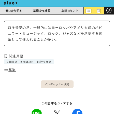
ゼロから学ぶ
基礎から練習
上達のヒント
西洋音楽の意。一般的にはヨーロッパやアメリカ産のポピ
ュラー・ミュージック、ロック、ジャズなどを意味する言
葉として使われることが多い。
関連用語
＝同義語
⇒関連項目
⇔対立概念
⇔
邦楽
インデックスへ戻る
この記事をシェアする