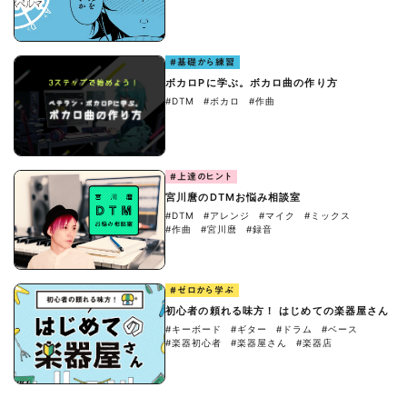
#基礎から練習
ボカロPに学ぶ。ボカロ曲の作り方
#DTM
#ボカロ
#作曲
#上達のヒント
宮川麿のDTMお悩み相談室
#DTM
#アレンジ
#マイク
#ミックス
#作曲
#宮川麿
#録音
#ゼロから学ぶ
初心者の頼れる味方！ はじめての楽器屋さん
#キーボード
#ギター
#ドラム
#ベース
#楽器初心者
#楽器屋さん
#楽器店