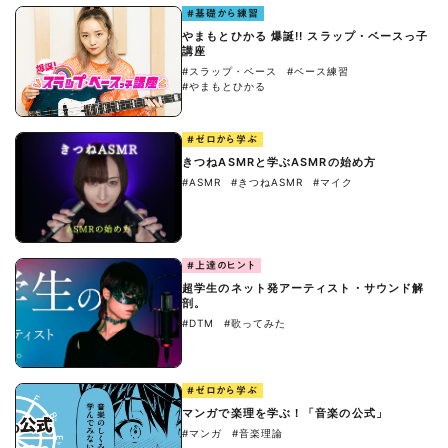
#基礎から練習
やまもとひかる 爆誕!! スラップ・ベースっ子
講座
#スラップ・ベース
#ベース練習
#やまもとひかる
#ゼロから学ぶ
きつねASMRと学ぶASMRの始め方
#ASMR
#きつねASMR
#マイク
#上達のヒント
超学生のネット発アーティスト・サウンド解
剖。
#DTM
#歌ってみた
#ゼロから学ぶ
マンガで楽理を学ぶ！「音楽の公式」
#マンガ
#音楽理論