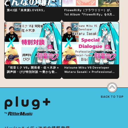
第42話「未来派LOVERS」
FloweRiЯy（フラワリリー）が、
1st Album『FloweRiЯy』を9月23
日（水）にリリース！
『初音ミク V6』開発者・佐々木渉 ×
Hatsune Miku V6 Developer
調声師・びび特別対談 〜豊かな歌声
Wataru Sasaki × Professional
表現の秘訣は、“歌うキャラクターへ
Vocal-Tuner Bibi Special
の愛”と“推し活”にあった！？
Dialogue: The Secret to Rich
Vocal Expression Lies in “Love
for the singing characters” and
“Oshikatsu”!?
BACK TO TOP