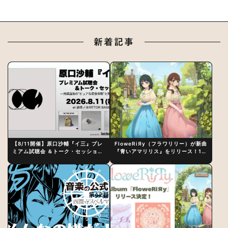
新着記事
【8/11開催】原口沙輔『イ三』プレ
FloweRiЯy（フラワリリー）が新曲
ミアム試聴会 ＆トーク・セッション
『青いアマリリス』をリリース！1st
〜完成直後の“ピュアな原音体験”と
アルバム詳細も発表
制作秘話