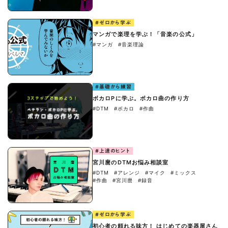
#ゼロから学ぶ
マンガで楽理を学ぶ！「音楽の公式」
#マンガ
#音楽理論
#基礎から練習
ボカロPに学ぶ。ボカロ曲の作り方
#DTM
#ボカロ
#作曲
#上達のヒント
宮川麿のDTMお悩み相談室
#DTM
#アレンジ
#マイク
#ミックス
#作曲
#宮川麿
#録音
#ゼロから学ぶ
初心者の頼れる味方！ はじめての楽器屋さん