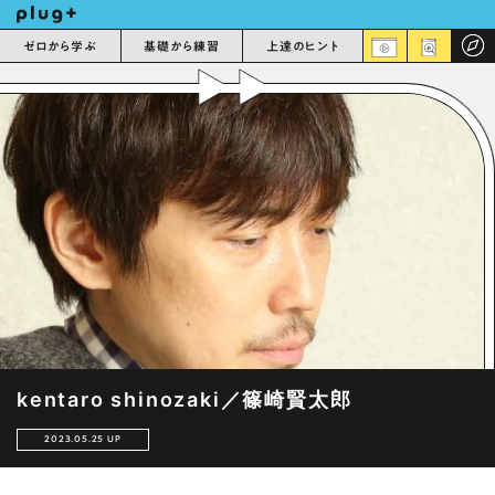
ゼロから学ぶ
基礎から練習
上達のヒント
kentaro shinozaki／篠崎賢太郎
2023.05.25 UP