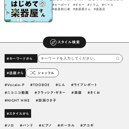
#キーボード
#ギター
#ドラム
#ベース
#楽器初心者
#楽器屋さん
#楽器店
スタイル検索
#キーワードから
#話題から
シャッフル
Vocalo-P
TOOBOE
じん
ライブレポート
ニコニコ動画
クラッシク・ギター
楽器
きくお
NIGHT HIKE
田渕ひさ子
#スタイルから
ソロ
バンド
ピアノ
ボーカル
アコギ