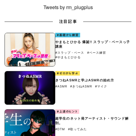
Tweets by rm_plugplus
注目記事
#基礎から練習
やまもとひかる 爆誕!! スラップ・ベースっ子
講座
#スラップ・ベース
#ベース練習
#やまもとひかる
#ゼロから学ぶ
きつねASMRと学ぶASMRの始め方
#ASMR
#きつねASMR
#マイク
#上達のヒント
超学生のネット発アーティスト・サウンド解
剖。
#DTM
#歌ってみた