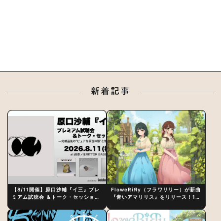
新着記事
【8/11開催】原口沙輔『イ三』プレ
FloweRiЯy（フラワリリー）が新曲
ミアム試聴会 ＆トーク・セッション
『青いアマリリス』をリリース！1st
〜完成直後の“ピュアな原音体験”と
アルバム詳細も発表
制作秘話