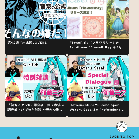
第42話「未来派LOVERS」
FloweRiЯy（フラワリリー）が、
1st Album『FloweRiЯy』を9月23
日（水）にリリース！
『初音ミク V6』開発者・佐々木渉 ×
Hatsune Miku V6 Developer
調声師・びび特別対談 〜豊かな歌声
Wataru Sasaki × Professional
表現の秘訣は、“歌うキャラクターへ
Vocal-Tuner Bibi Special
の愛”と“推し活”にあった！？
Dialogue: The Secret to Rich
Vocal Expression Lies in “Love
for the singing characters” and
“Oshikatsu”!?
BACK TO TOP