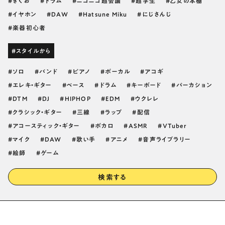
きくお
ドラム
ニコニコ超会議
超学生
乙女の本棚
イヤホン
DAW
Hatsune Miku
にじさんじ
楽器初心者
#スタイルから
ソロ
バンド
ピアノ
ボーカル
アコギ
エレキ・ギター
ベース
ドラム
キーボード
パーカション
DTM
DJ
HIPHOP
EDM
ウクレレ
クラシック・ギター
三線
ラップ
配信
アコースティック・ギター
ボカロ
ASMR
VTuber
マイク
DAW
歌い手
アニメ
音声ライブラリー
絵師
ゲーム
検索する