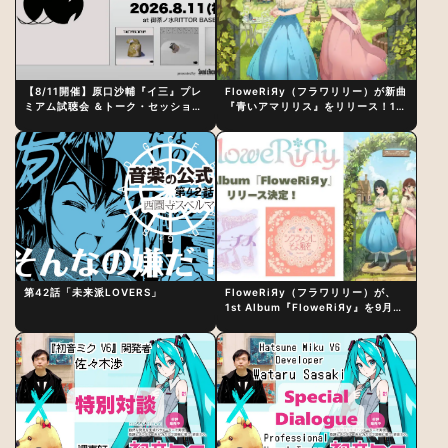
【8/11開催】原口沙輔『イ三』プレ
FloweRiЯy（フラワリリー）が新曲
ミアム試聴会 ＆トーク・セッション
『青いアマリリス』をリリース！1st
〜完成直後の“ピュアな原音体験”と
アルバム詳細も発表
制作秘話
第42話「未来派LOVERS」
FloweRiЯy（フラワリリー）が、
1st Album『FloweRiЯy』を9月23
日（水）にリリース！