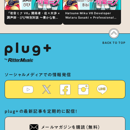
『初音ミク V6』開発者・佐々木渉 ×
Hatsune Miku V6 Developer
調声師・びび特別対談 〜豊かな歌声
Wataru Sasaki × Professional
表現の秘訣は、“歌うキャラクターへ
Vocal-Tuner Bibi Special
の愛”と“推し活”にあった！？
Dialogue: The Secret to Rich
Vocal Expression Lies in “Love
for the singing characters” and
“Oshikatsu”!?
BACK TO TOP
ソーシャルメディアでの情報発信
plug+の最新記事を定期的に配信！
メールマガジンを購読（無料）