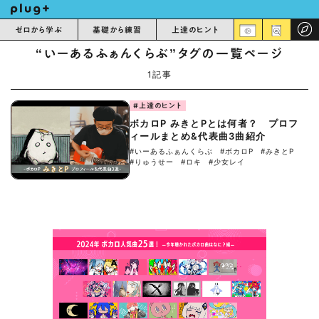
ゼロから学ぶ
基礎から練習
上達のヒント
“いーあるふぁんくらぶ”タグの一覧ページ
1記事
#上達のヒント
ボカロP みきとPとは何者？ プロフ
ィールまとめ&代表曲3曲紹介
#いーあるふぁんくらぶ
#ボカロP
#みきとP
#りゅうせー
#ロキ
#少女レイ