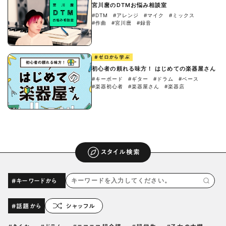
宮川麿のDTMお悩み相談室
#DTM
#アレンジ
#マイク
#ミックス
#作曲
#宮川麿
#録音
#ゼロから学ぶ
初心者の頼れる味方！ はじめての楽器屋さん
#キーボード
#ギター
#ドラム
#ベース
#楽器初心者
#楽器屋さん
#楽器店
スタイル検索
#キーワードから
#話題から
シャッフル