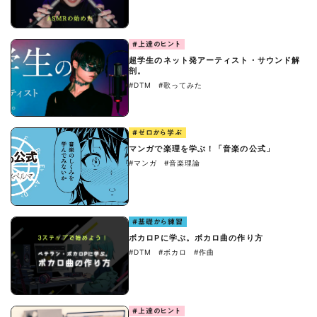
#上達のヒント
超学生のネット発アーティスト・サウンド解
剖。
#DTM
#歌ってみた
#ゼロから学ぶ
マンガで楽理を学ぶ！「音楽の公式」
#マンガ
#音楽理論
#基礎から練習
ボカロPに学ぶ。ボカロ曲の作り方
#DTM
#ボカロ
#作曲
#上達のヒント