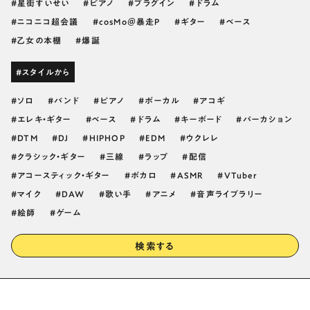
星街すいせい
ピアノ
プラグイン
ドラム
ニコニコ超会議
cosMo＠暴走P
ギター
ベース
乙女の本棚
爆誕
#スタイルから
ソロ
バンド
ピアノ
ボーカル
アコギ
エレキ・ギター
ベース
ドラム
キーボード
パーカション
DTM
DJ
HIPHOP
EDM
ウクレレ
クラシック・ギター
三線
ラップ
配信
アコースティック・ギター
ボカロ
ASMR
VTuber
マイク
DAW
歌い手
アニメ
音声ライブラリー
絵師
ゲーム
検索する