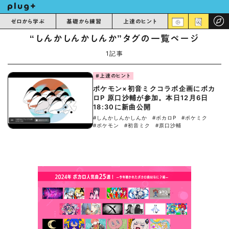
ゼロから学ぶ
基礎から練習
上達のヒント
“しんかしんかしんか”タグの一覧ページ
1記事
#上達のヒント
ポケモン×初音ミクコラボ企画にボカ
ロP 原口沙輔が参加。本日12月6日
18:30に新曲公開
#しんかしんかしんか
#ボカロP
#ポケミク
#ポケモン
#初音ミク
#原口沙輔