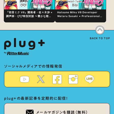
『初音ミク V6』開発者・佐々木渉 ×
Hatsune Miku V6 Developer
調声師・びび特別対談 〜豊かな歌声
Wataru Sasaki × Professional
表現の秘訣は、“歌うキャラクターへ
Vocal-Tuner Bibi Special
の愛”と“推し活”にあった！？
Dialogue: The Secret to Rich
Vocal Expression Lies in “Love
for the singing characters” and
“Oshikatsu”!?
BACK TO TOP
ソーシャルメディアでの情報発信
plug+の最新記事を定期的に配信！
メールマガジンを購読（無料）