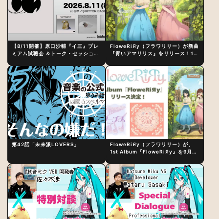
【8/11開催】原口沙輔『イ三』プレ
FloweRiЯy（フラワリリー）が新曲
ミアム試聴会 ＆トーク・セッション
『青いアマリリス』をリリース！1st
〜完成直後の“ピュアな原音体験”と
アルバム詳細も発表
制作秘話
第42話「未来派LOVERS」
FloweRiЯy（フラワリリー）が、
1st Album『FloweRiЯy』を9月23
日（水）にリリース！