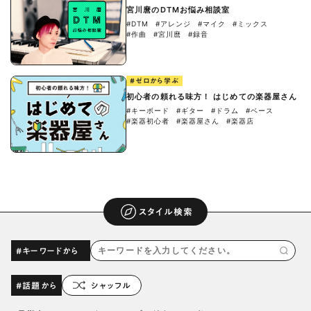
宮川麿のDTMお悩み相談室
#DTM
#アレンジ
#マイク
#ミックス
#作曲
#宮川麿
#録音
#ゼロから学ぶ
初心者の頼れる味方！ はじめての楽器屋さん
#キーボード
#ギター
#ドラム
#ベース
#楽器初心者
#楽器屋さん
#楽器店
スタイル検索
#キーワードから
#話題から
シャッフル