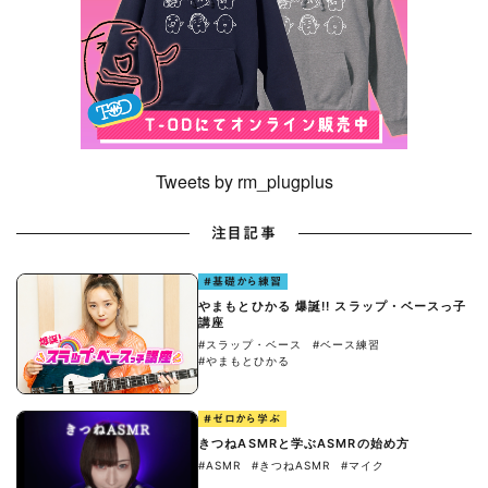
Tweets by rm_plugplus
注目記事
#基礎から練習
やまもとひかる 爆誕!! スラップ・ベースっ子
講座
#スラップ・ベース
#ベース練習
#やまもとひかる
#ゼロから学ぶ
きつねASMRと学ぶASMRの始め方
#ASMR
#きつねASMR
#マイク