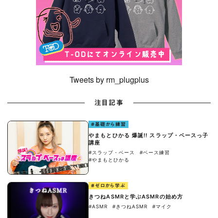
Tweets by rm_plugplus
注目記事
#基礎から練習
やまもとひかる 爆誕!! スラップ・ベースっ子
講座
#スラップ・ベース
#ベース練習
#やまもとひかる
#ゼロから学ぶ
きつねASMRと学ぶASMRの始め方
#ASMR
#きつねASMR
#マイク