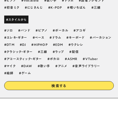
ピアノ
Vocaloid
歌い手
ドラム
読者プレゼント
初音ミク
にじさんじ
K-POP
晴いちばん
三線
#スタイルから
ソロ
バンド
ピアノ
ボーカル
アコギ
エレキ・ギター
ベース
ドラム
キーボード
パーカション
DTM
DJ
HIPHOP
EDM
ウクレレ
クラシック・ギター
三線
ラップ
配信
アコースティック・ギター
ボカロ
ASMR
VTuber
マイク
DAW
歌い手
アニメ
音声ライブラリー
絵師
ゲーム
検索する