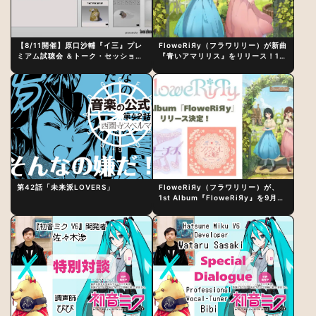
【8/11開催】原口沙輔『イ三』プレ
FloweRiЯy（フラワリリー）が新曲
ミアム試聴会 ＆トーク・セッション
『青いアマリリス』をリリース！1st
〜完成直後の“ピュアな原音体験”と
アルバム詳細も発表
制作秘話
第42話「未来派LOVERS」
FloweRiЯy（フラワリリー）が、
1st Album『FloweRiЯy』を9月23
日（水）にリリース！