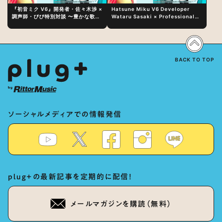
『初音ミク V6』開発者・佐々木渉 ×
Hatsune Miku V6 Developer
調声師・びび特別対談 〜豊かな歌声
Wataru Sasaki × Professional
表現の秘訣は、“歌うキャラクターへ
Vocal-Tuner Bibi Special
の愛”と“推し活”にあった！？
Dialogue: The Secret to Rich
Vocal Expression Lies in “Love
for the singing characters” and
“Oshikatsu”!?
BACK TO TOP
ソーシャルメディアでの情報発信
plug+の最新記事を定期的に配信！
メールマガジンを購読（無料）