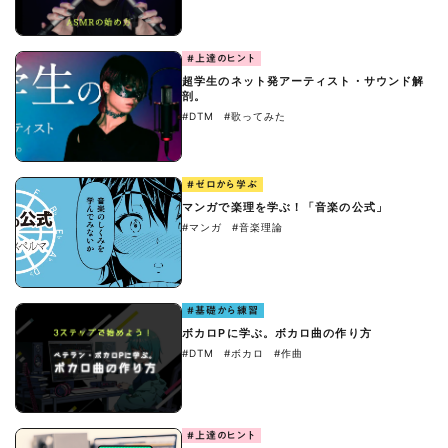
#上達のヒント
超学生のネット発アーティスト・サウンド解
剖。
#DTM
#歌ってみた
#ゼロから学ぶ
マンガで楽理を学ぶ！「音楽の公式」
#マンガ
#音楽理論
#基礎から練習
ボカロPに学ぶ。ボカロ曲の作り方
#DTM
#ボカロ
#作曲
#上達のヒント