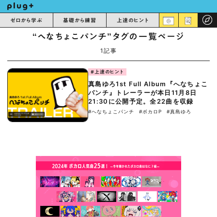
ゼロから学ぶ
基礎から練習
上達のヒント
“へなちょこパンチ”タグの一覧ページ
1記事
#上達のヒント
真島ゆろ1st Full Album『へなちょこ
パンチ』トレーラーが本日11月8日
21:30に公開予定。全22曲を収録
#へなちょこパンチ
#ボカロP
#真島ゆろ