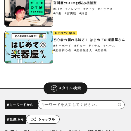
宮川麿のDTMお悩み相談室
#DTM
#アレンジ
#マイク
#ミックス
#作曲
#宮川麿
#録音
#ゼロから学ぶ
初心者の頼れる味方！ はじめての楽器屋さん
#キーボード
#ギター
#ドラム
#ベース
#楽器初心者
#楽器屋さん
#楽器店
スタイル検索
#キーワードから
#話題から
シャッフル