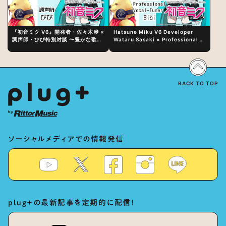
『初音ミク V6』開発者・佐々木渉 ×
Hatsune Miku V6 Developer
調声師・びび特別対談 〜豊かな歌声
Wataru Sasaki × Professional
表現の秘訣は、“歌うキャラクターへ
Vocal-Tuner Bibi Special
の愛”と“推し活”にあった！？
Dialogue: The Secret to Rich
Vocal Expression Lies in “Love
for the singing characters” and
“Oshikatsu”!?
BACK TO TOP
ソーシャルメディアでの情報発信
plug+の最新記事を定期的に配信！