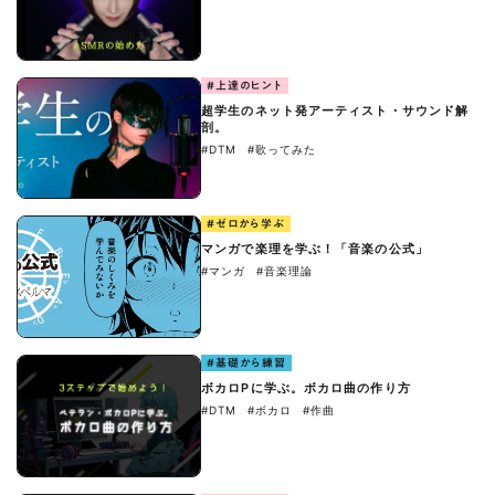
#上達のヒント
超学生のネット発アーティスト・サウンド解
剖。
#DTM
#歌ってみた
#ゼロから学ぶ
マンガで楽理を学ぶ！「音楽の公式」
#マンガ
#音楽理論
#基礎から練習
ボカロPに学ぶ。ボカロ曲の作り方
#DTM
#ボカロ
#作曲