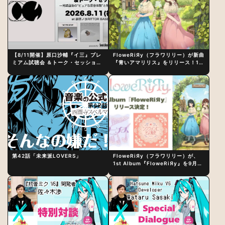
【8/11開催】原口沙輔『イ三』プレ
FloweRiЯy（フラワリリー）が新曲
ミアム試聴会 ＆トーク・セッション
『青いアマリリス』をリリース！1st
〜完成直後の“ピュアな原音体験”と
アルバム詳細も発表
制作秘話
第42話「未来派LOVERS」
FloweRiЯy（フラワリリー）が、
1st Album『FloweRiЯy』を9月23
日（水）にリリース！