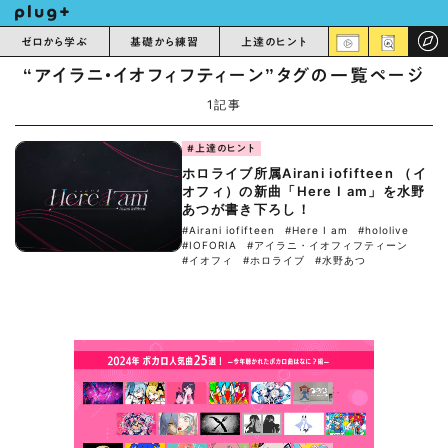
ゼロから学ぶ
基礎から練習
上達のヒント
“アイラニ・イオフィフティーン”タグの一覧ページ
1記事
#上達のヒント
ホロライブ所属Airani iofifteen （イ
オフィ）の新曲「Here I am」を水野
あつが書き下ろし！
#Airani iofifteen
#Here I am
#hololive
#IOFORIA
#アイラニ・イオフィフティーン
#イオフィ
#ホロライブ
#水野あつ