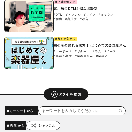
#上達のヒント
宮川麿のDTMお悩み相談室
#DTM
#アレンジ
#マイク
#ミックス
#作曲
#宮川麿
#録音
#ゼロから学ぶ
初心者の頼れる味方！ はじめての楽器屋さん
#キーボード
#ギター
#ドラム
#ベース
#楽器初心者
#楽器屋さん
#楽器店
スタイル検索
#キーワードから
#話題から
シャッフル