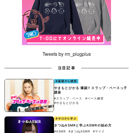
Tweets by rm_plugplus
注目記事
#基礎から練習
やまもとひかる 爆誕!! スラップ・ベースっ子
講座
#スラップ・ベース
#ベース練習
#やまもとひかる
#ゼロから学ぶ
きつねASMRと学ぶASMRの始め方
#ASMR
#きつねASMR
#マイク