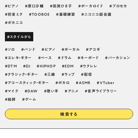
ピアノ
原口沙輔
田渕ひさ子
ボーカロイド
プロセカ
初音ミク
TOOBOE
基礎練習
ニコニコ超会議
ボカニコ
#スタイルから
ソロ
バンド
ピアノ
ボーカル
アコギ
エレキ・ギター
ベース
ドラム
キーボード
パーカション
DTM
DJ
HIPHOP
EDM
ウクレレ
クラシック・ギター
三線
ラップ
配信
アコースティック・ギター
ボカロ
ASMR
VTuber
マイク
DAW
歌い手
アニメ
音声ライブラリー
絵師
ゲーム
検索する