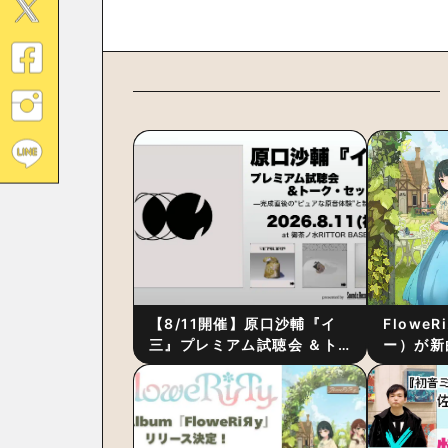
【8/11開催】原口沙輔『イ
Flowe
三』プレミアム試聴会 ＆ト
ー）が新
ーク・セッション 〜完成直
ス』をリ
後の“ピュアな原音体験”と制
ム詳細も
作秘話