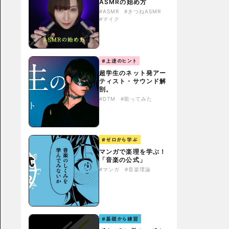
ASMRの始め方
#ASMR
#きつねASMR
#マイク
#上達のヒント
超学生のネット発アー
ティスト・サウンド解
剖。
#DTM
#歌ってみた
#ゼロから学ぶ
マンガで楽理を学ぶ！
「音楽の公式」
#マンガ
#音楽理論
#基礎から練習