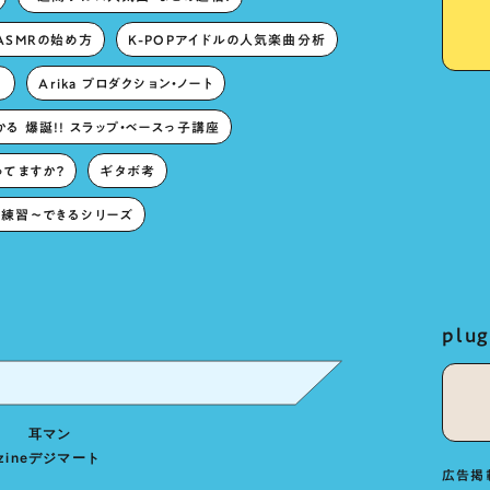
ASMRの始め方
K-POPアイドルの人気楽曲分析
。
Arika プロダクション・ノート
る 爆誕!! スラップ・ベースっ子講座
ってますか？
ギタボ考
練習〜できるシリーズ
pl
耳マン
zine
デジマート
広告掲