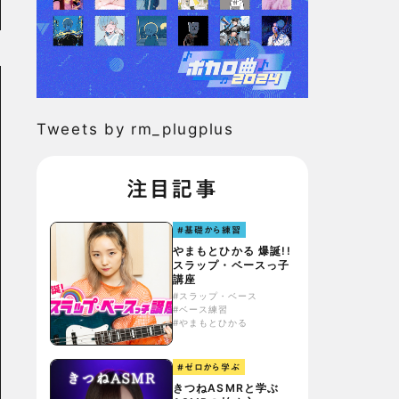
Tweets by rm_plugplus
注目記事
#基礎から練習
やまもとひかる 爆誕!!
スラップ・ベースっ子
講座
#スラップ・ベース
#ベース練習
#やまもとひかる
#ゼロから学ぶ
きつねASMRと学ぶ