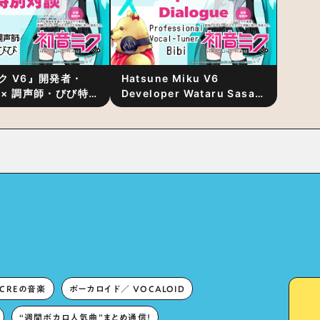
ク V6』開発者・
Hatsune Miku V6
 × 調声師・びび特
Developer Wataru Sasaki
〜豊かな歌声表現の
× Professional Vocal-
“歌うキャラクター
Tuner Bibi Special
と“推し活”にあっ
Dialogue: The Secret to
Rich Vocal Expression
Lies in “Love for the
singing characters” and
“Oshikatsu”!?
ECREの音楽
ボーカロイド／ VOCALOID
“週間ボカロ人気曲”まとめ通信！