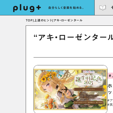
自分らしく音楽を始める。
TOP
|
上達のヒント
|
アキ・ローゼンタール
“アキ・ローゼンター
#
ホ
ッ
#
#