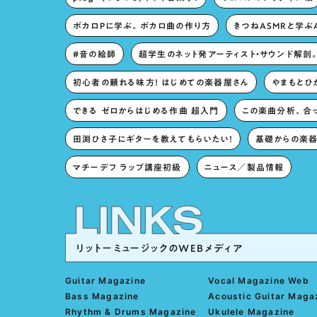
ボカロPに学ぶ。ボカロ曲の作り方
きつねASMRと学ぶ
#音の絵師
超学生のネット発アーティスト・サウンド解剖
初心者の頼れる味方！ はじめての楽器屋さん
やまもとひか
できる ゼロからはじめる作曲 超入門
この楽曲分析、合
田渕ひさ子にギターを教えてもらいたい！
基礎からの楽器
マチーデフ ラップ講座初級
ニュース／製品情報
リットーミュージックのWEBメディア
Guitar Magazine
Vocal Magazine Web
Bass Magazine
Acoustic Guitar Maga
Rhythm & Drums Magazine
Ukulele Magazine