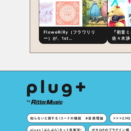
FloweRiЯy（フラワリリ
『初音ミ
ー）が、1st
佐々木渉
Album『FloweRiЯy』を9
別対談 
月23日（水）にリリース！
秘訣は、
への愛”
た！？
知らないと損する！コードの機能 #音楽理論
×××とM
plug+（ぷらぷら）ネット音楽学！
ボカロPのプラグイン帳