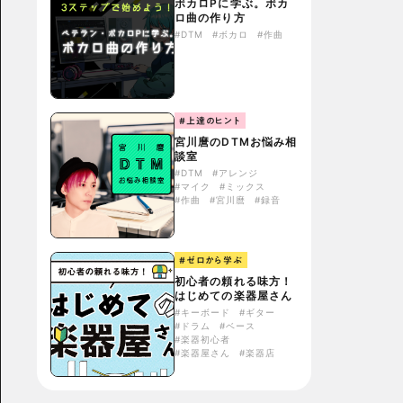
ボカロPに学ぶ。ボカ
ロ曲の作り方
#DTM
#ボカロ
#作曲
#上達のヒント
宮川麿のDTMお悩み相
談室
#DTM
#アレンジ
#マイク
#ミックス
#作曲
#宮川麿
#録音
#ゼロから学ぶ
初心者の頼れる味方！
はじめての楽器屋さん
#キーボード
#ギター
#ドラム
#ベース
#楽器初心者
#楽器屋さん
#楽器店