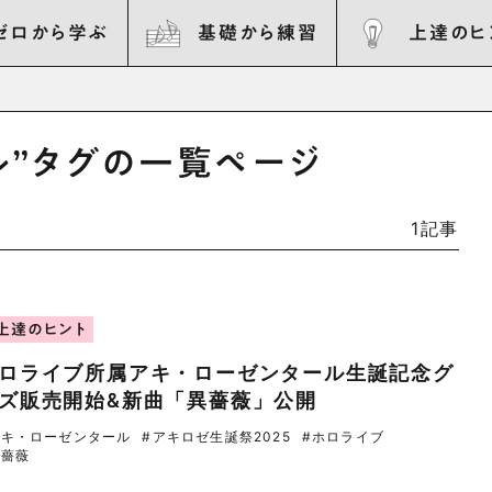
ゼロから学ぶ
基礎から練習
上達のヒ
ル”タグの一覧ページ
1記事
上達のヒント
ロライブ所属アキ・ローゼンタール生誕記念グ
ズ販売開始&新曲「異薔薇」公開
アキ・ローゼンタール
#アキロゼ生誕祭2025
#ホロライブ
異薔薇