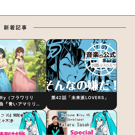
新着記事
RiЯy（フラワリリ
第42話「未来派LOVERS」
曲『青いアマリリ
リース！1stアルバ
発表