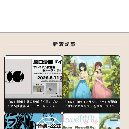
新着記事
【8/11開催】原口沙輔『イ三』プレ
FloweRiЯy（フラワリリー）が新曲
ミアム試聴会 ＆トーク・セッション
『青いアマリリス』をリリース！1st
〜完成直後の“ピュアな原音体験”と
アルバム詳細も発表
制作秘話