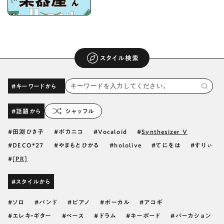
スタイル検索
#キーワードから
#話題から
シャッフル
田渕ひさ子
ボカニコ
Vocaloid
Synthesizer V
DECO*27
やまもとひかる
hololive
てにをは
すりぃ
[PR]
#スタイルから
ソロ
バンド
ピアノ
ボーカル
アコギ
エレキ・ギター
ベース
ドラム
キーボード
パーカション