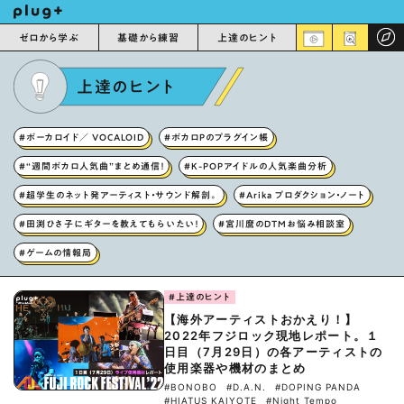
ゼロから学ぶ
基礎から練習
上達のヒント
上達のヒント
#ボーカロイド／ VOCALOID
#ボカロPのプラグイン帳
#“週間ボカロ人気曲”まとめ通信！
#K-POPアイドルの人気楽曲分析
#超学生のネット発アーティスト・サウンド解剖。
#Arika プロダクション・ノート
#田渕ひさ子にギターを教えてもらいたい！
#宮川麿のDTMお悩み相談室
#ゲームの情報局
#上達のヒント
【海外アーティストおかえり！】
2022年フジロック現地レポート。１
日目（7月29日）の各アーティストの
使用楽器や機材のまとめ
#BONOBO
#D.A.N.
#DOPING PANDA
#HIATUS KAIYOTE
#Night Tempo