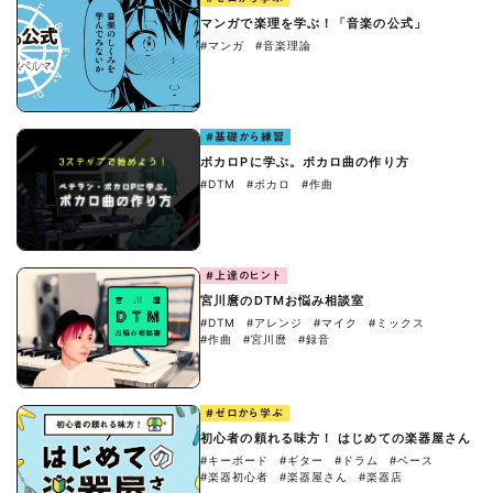
マンガで楽理を学ぶ！「音楽の公式」
#マンガ
#音楽理論
#基礎から練習
ボカロPに学ぶ。ボカロ曲の作り方
#DTM
#ボカロ
#作曲
#上達のヒント
宮川麿のDTMお悩み相談室
#DTM
#アレンジ
#マイク
#ミックス
#作曲
#宮川麿
#録音
#ゼロから学ぶ
初心者の頼れる味方！ はじめての楽器屋さん
#キーボード
#ギター
#ドラム
#ベース
#楽器初心者
#楽器屋さん
#楽器店