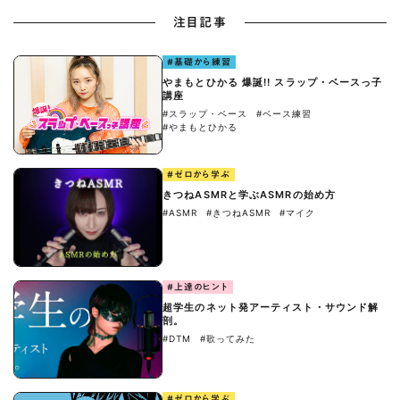
注目記事
#基礎から練習
やまもとひかる 爆誕!! スラップ・ベースっ子
講座
#スラップ・ベース
#ベース練習
#やまもとひかる
#ゼロから学ぶ
きつねASMRと学ぶASMRの始め方
#ASMR
#きつねASMR
#マイク
#上達のヒント
超学生のネット発アーティスト・サウンド解
剖。
#DTM
#歌ってみた
#ゼロから学ぶ