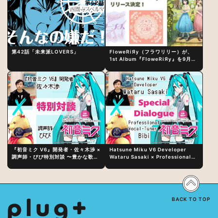
第42話「未来派LOVERS」
FloweRiЯy（フラワリリー）が、
1st Album『FloweRiЯy』を9月23
日（水）にリリース！
『初音ミク V6』開発者・佐々木渉 ×
Hatsune Miku V6 Developer
調声師・びび特別対談 〜豊かな歌声
Wataru Sasaki × Professional
表現の秘訣は、“歌うキャラクターへ
Vocal-Tuner Bibi Special
の愛”と“推し活”にあった！？
Dialogue: The Secret to Rich
Vocal Expression Lies in “Love
for the singing characters” and
“Oshikatsu”!?
BACK TO TOP