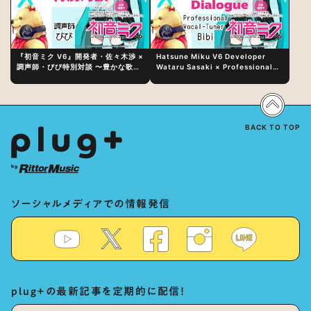
『初音ミク V6』開発者・佐々木渉 ×
Hatsune Miku V6 Developer
調声師・びび特別対談 〜豊かな歌声
Wataru Sasaki × Professional
表現の秘訣は、“歌うキャラクターへ
Vocal-Tuner Bibi Special
の愛”と“推し活”にあった！？
Dialogue: The Secret to Rich
Vocal Expression Lies in “Love
for the singing characters” and
“Oshikatsu”!?
BACK TO TOP
ソーシャルメディアでの情報発信
plug+の最新記事を定期的に配信！