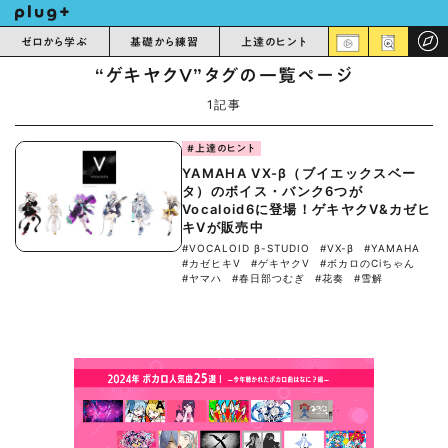
ゼロから学ぶ
基礎から練習
上達のヒント
“ゲキヤクV”タグの一覧ページ
1記事
#上達のヒント
YAMAHA VX-β（ブイエックスベー
タ）のボイス・バンク6つが
Vocaloid6に登場！ゲキヤクV&カゼヒ
キVが販売中
#VOCALOID β-STUDIO
#VX-β
#YAMAHA
#カゼヒキV
#ゲキヤクV
#ボカロのCiちゃん
#ヤマハ
#春日部つむぎ
#花奏
#雪解