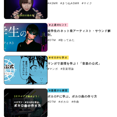
#ASMR
#きつねASMR
#マイク
#上達のヒント
超学生のネット発アーティスト・サウンド解
剖。
#DTM
#歌ってみた
#ゼロから学ぶ
マンガで楽理を学ぶ！「音楽の公式」
#マンガ
#音楽理論
#基礎から練習
ボカロPに学ぶ。ボカロ曲の作り方
#DTM
#ボカロ
#作曲