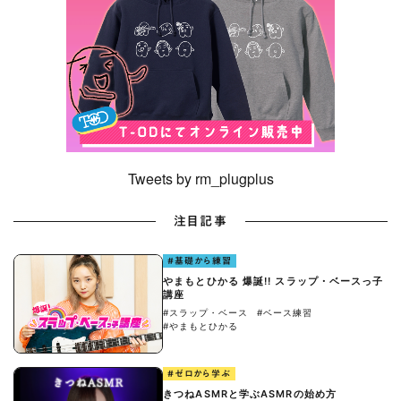
Tweets by rm_plugplus
注目記事
#基礎から練習
やまもとひかる 爆誕!! スラップ・ベースっ子
講座
#スラップ・ベース
#ベース練習
#やまもとひかる
#ゼロから学ぶ
きつねASMRと学ぶASMRの始め方