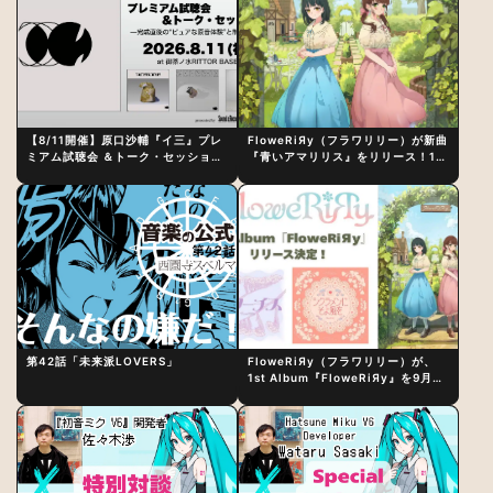
【8/11開催】原口沙輔『イ三』プレ
FloweRiЯy（フラワリリー）が新曲
ミアム試聴会 ＆トーク・セッション
『青いアマリリス』をリリース！1st
〜完成直後の“ピュアな原音体験”と
アルバム詳細も発表
制作秘話
第42話「未来派LOVERS」
FloweRiЯy（フラワリリー）が、
1st Album『FloweRiЯy』を9月23
日（水）にリリース！