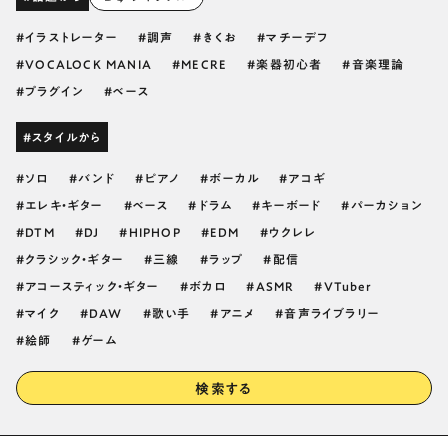
イラストレーター
調声
きくお
マチーデフ
VOCALOCK MANIA
MECRE
楽器初心者
音楽理論
プラグイン
ベース
#スタイルから
ソロ
バンド
ピアノ
ボーカル
アコギ
エレキ・ギター
ベース
ドラム
キーボード
パーカション
DTM
DJ
HIPHOP
EDM
ウクレレ
クラシック・ギター
三線
ラップ
配信
アコースティック・ギター
ボカロ
ASMR
VTuber
マイク
DAW
歌い手
アニメ
音声ライブラリー
絵師
ゲーム
検索する