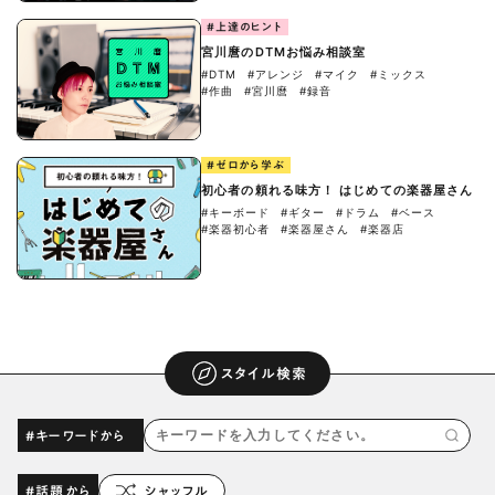
#上達のヒント
宮川麿のDTMお悩み相談室
#DTM
#アレンジ
#マイク
#ミックス
#作曲
#宮川麿
#録音
#ゼロから学ぶ
初心者の頼れる味方！ はじめての楽器屋さん
#キーボード
#ギター
#ドラム
#ベース
#楽器初心者
#楽器屋さん
#楽器店
スタイル検索
#キーワードから
#話題から
シャッフル