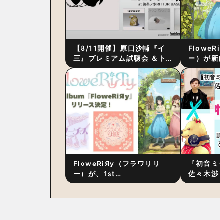
【8/11開催】原口沙輔『イ
Flowe
三』プレミアム試聴会 ＆ト
ー）が新
ーク・セッション 〜完成直
ス』をリ
後の“ピュアな原音体験”と制
ム詳細も
作秘話
FloweRiЯy（フラワリリ
『初音ミ
ー）が、1st
佐々木渉
Album『FloweRiЯy』を9
別対談 
月23日（水）にリリース！
秘訣は、
への愛”
た！？