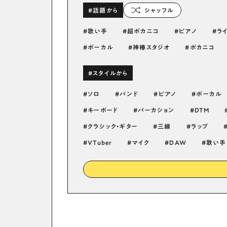
#話題から
シャッフル
歌い手
超ボカニコ
ピアノ
ラ
ボーカル
神椿スタジオ
ボカニコ
#スタイルから
ソロ
バンド
ピアノ
ボーカル
キーボード
パーカション
DTM
クラシック・ギター
三線
ラップ
VTuber
マイク
DAW
歌い手