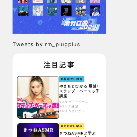
Tweets by rm_plugplus
注目記事
#基礎から練習
やまもとひかる 爆誕!!
スラップ・ベースっ子
講座
#スラップ・ベース
#ベース練習
#やまもとひかる
#ゼロから学ぶ
きつねASMRと学ぶ