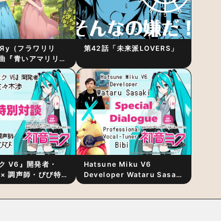
RiЯy（フラワリリ
第42話「未来派LOVERS」
曲『青いアマリリ
リース！1stアルバ
発表
ク V6』開発者・
Hatsune Miku V6
 × 調声師・びび特
Developer Wataru Sasaki
〜豊かな歌声表現の
× Professional Vocal-
“歌うキャラクター
Tuner Bibi Special
と“推し活”にあっ
Dialogue: The Secret to
Rich Vocal Expression