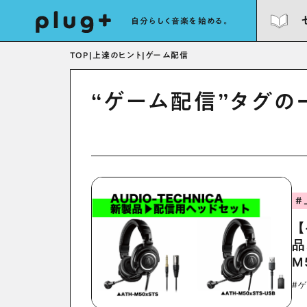
自分らしく音楽を始める。
TOP
|
上達のヒント
|
ゲーム配信
“ゲーム配信”タグの
#
【
品
M
#