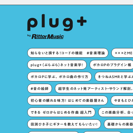
知らないと損する！コードの機能 #音楽理論
×××とM
plug+（ぷらぷら）ネット音楽学！
ボカロPのプラグイン帳
ボカロPに学ぶ。ボカロ曲の作り方
きつねASMRと学ぶ
#音の絵師
超学生のネット発アーティスト・サウンド解剖
初心者の頼れる味方！ はじめての楽器屋さん
やまもとひか
できる ゼロからはじめる作曲 超入門
この楽曲分析、合
田渕ひさ子にギターを教えてもらいたい！
基礎からの楽器