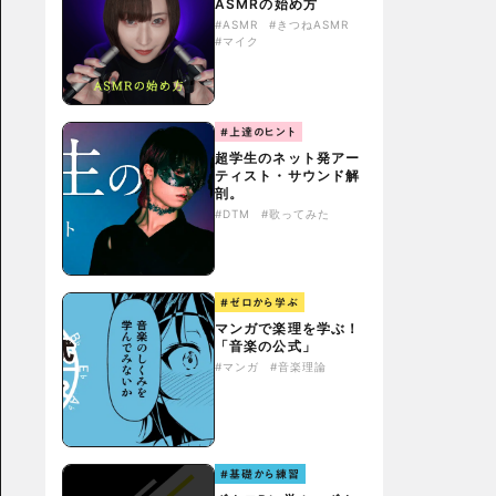
ASMRの始め方
#ASMR
#きつねASMR
#マイク
#上達のヒント
超学生のネット発アー
ティスト・サウンド解
剖。
#DTM
#歌ってみた
#ゼロから学ぶ
マンガで楽理を学ぶ！
「音楽の公式」
#マンガ
#音楽理論
#基礎から練習