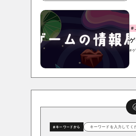
#
ゲ
#
#キーワードから