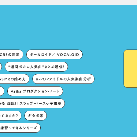
Lies in “Love for the
singing characters” and
“Oshikatsu”!?
ECREの音楽
ボーカロイド／ VOCALOID
“週間ボカロ人気曲”まとめ通信！
ASMRの始め方
K-POPアイドルの人気楽曲分析
。
Arika プロダクション・ノート
る 爆誕!! スラップ・ベースっ子講座
ってますか？
ギタボ考
練習〜できるシリーズ