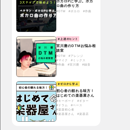
ボカロPに学ぶ。ボカ
ロ曲の作り方
#DTM
#ボカロ
#作曲
#上達のヒント
宮川麿のDTMお悩み相
談室
#DTM
#アレンジ
#マイク
#ミックス
#作曲
#宮川麿
#録音
#ゼロから学ぶ
初心者の頼れる味方！
はじめての楽器屋さん
#キーボード
#ギター
#ドラム
#ベース
#楽器初心者
#楽器屋さん
#楽器店