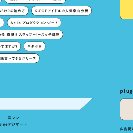
ASMRの始め方
K-POPアイドルの人気楽曲分析
。
Arika プロダクション・ノート
る 爆誕!! スラップ・ベースっ子講座
ってますか？
ギタボ考
練習〜できるシリーズ
pl
耳マン
zine
デジマート
広告掲