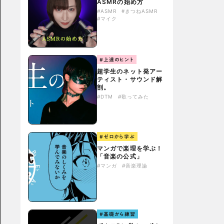
ASMRの始め方
#ASMR
#きつねASMR
#マイク
#上達のヒント
超学生のネット発アー
ティスト・サウンド解
剖。
#DTM
#歌ってみた
#ゼロから学ぶ
マンガで楽理を学ぶ！
「音楽の公式」
#マンガ
#音楽理論
#基礎から練習