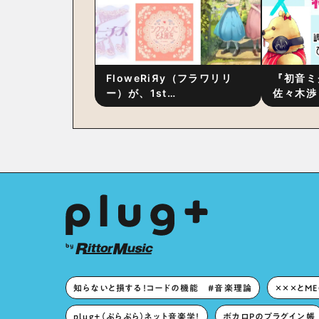
FloweRiЯy（フラワリリ
『初音ミ
ー）が、1st
佐々木渉
Album『FloweRiЯy』を9
別対談 
月23日（水）にリリース！
秘訣は、
への愛”
た！？
知らないと損する！コードの機能 #音楽理論
×××とM
plug+（ぷらぷら）ネット音楽学！
ボカロPのプラグイン帳