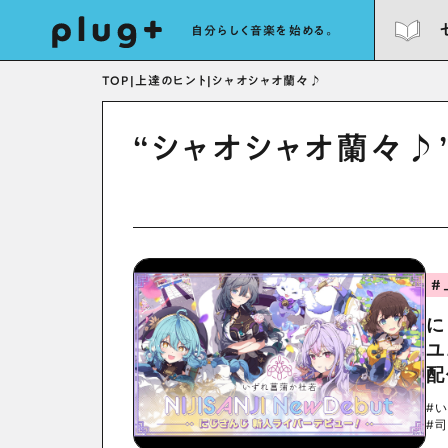
自分らしく音楽を始める。
TOP
|
上達のヒント
|
シャオシャオ蘭々♪
“シャオシャオ蘭々♪
#
に
ユ
配
#
#