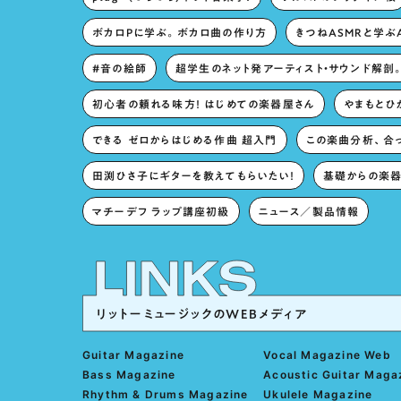
ボカロPに学ぶ。ボカロ曲の作り方
きつねASMRと学ぶ
#音の絵師
超学生のネット発アーティスト・サウンド解剖
初心者の頼れる味方！ はじめての楽器屋さん
やまもとひか
できる ゼロからはじめる作曲 超入門
この楽曲分析、合
田渕ひさ子にギターを教えてもらいたい！
基礎からの楽器
マチーデフ ラップ講座初級
ニュース／製品情報
リットーミュージックのWEBメディア
Guitar Magazine
Vocal Magazine Web
Bass Magazine
Acoustic Guitar Maga
Rhythm & Drums Magazine
Ukulele Magazine