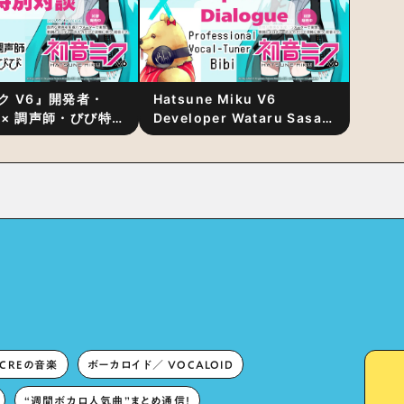
ク V6』開発者・
Hatsune Miku V6
 × 調声師・びび特
Developer Wataru Sasaki
〜豊かな歌声表現の
× Professional Vocal-
“歌うキャラクター
Tuner Bibi Special
と“推し活”にあっ
Dialogue: The Secret to
Rich Vocal Expression
Lies in “Love for the
singing characters” and
“Oshikatsu”!?
ECREの音楽
ボーカロイド／ VOCALOID
“週間ボカロ人気曲”まとめ通信！