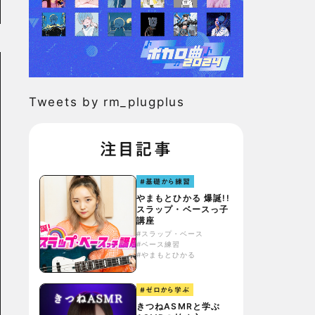
Tweets by rm_plugplus
注目記事
#基礎から練習
やまもとひかる 爆誕!!
スラップ・ベースっ子
講座
#スラップ・ベース
#ベース練習
#やまもとひかる
#ゼロから学ぶ
きつねASMRと学ぶ