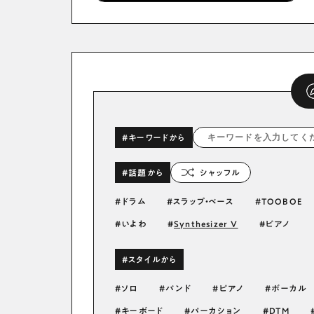
#キーワードから
#話題から
シャッフル
ドラム
スラップ・ベース
TOOBOE
いよわ
Synthesizer V
ピアノ
#スタイルから
ソロ
バンド
ピアノ
ボーカル
キーボード
パーカション
DTM