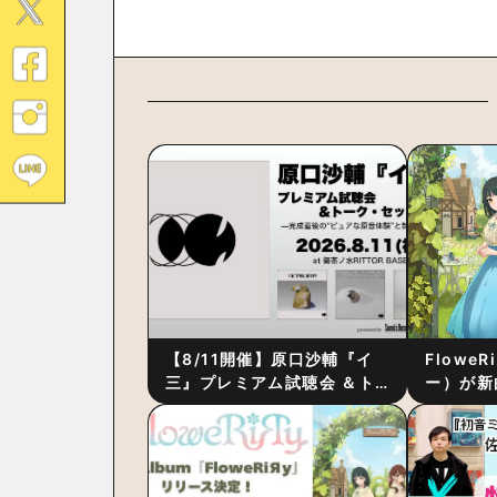
【8/11開催】原口沙輔『イ
Flowe
三』プレミアム試聴会 ＆ト
ー）が新
ーク・セッション 〜完成直
ス』をリ
後の“ピュアな原音体験”と制
ム詳細も
作秘話