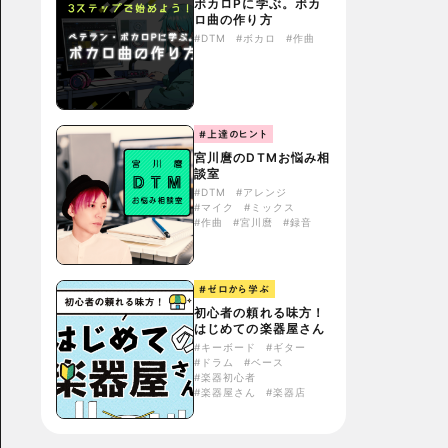
ボカロPに学ぶ。ボカ
ロ曲の作り方
#DTM
#ボカロ
#作曲
#上達のヒント
宮川麿のDTMお悩み相
談室
#DTM
#アレンジ
#マイク
#ミックス
#作曲
#宮川麿
#録音
#ゼロから学ぶ
初心者の頼れる味方！
はじめての楽器屋さん
#キーボード
#ギター
#ドラム
#ベース
#楽器初心者
#楽器屋さん
#楽器店