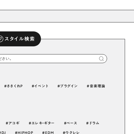
スタイル検索
ささくれP
イベント
プラグイン
音楽理論
アコギ
エレキ・ギター
ベース
ドラム
DJ
HIPHOP
EDM
ウクレレ