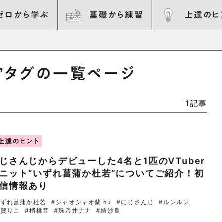
ゼロから学ぶ
基礎から練習
上達のヒ
”タグの一覧ページ
1記事
上達のヒント
じさんじからデビューした4名と1匹のVTuber
ニット“いずれ菖蒲か杜若”についてご紹介！初
信情報あり
いずれ菖蒲か杜若
#シャオシャオ蘭々♪
#にじさんじ
#ルンルン
司賀りこ
#梢桃音
#珠乃井ナナ
#綺沙良