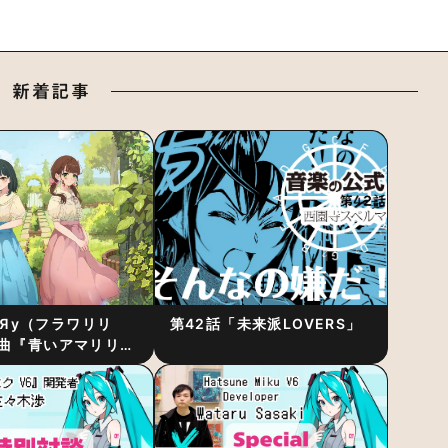
新着記事
RiЯy（フラワリリ
第42話「未来派LOVERS」
曲『青いアマリリ
リース！1stアルバ
発表