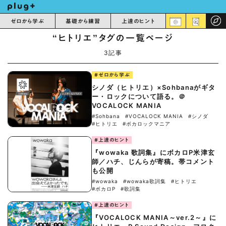
ゼロから学ぶ
基礎から練習
上達のヒント
“ヒトリエ”タグの一覧ページ
3記事
#ゼロから学ぶ
シノダ（ヒトリエ）×Sohbanaがギタ
ー・ロックについて語る。＠
VOCALOCK MANIA
#Sohbana
#VOCALOCK MANIA
#シノダ
#ヒトリエ
#ボカロックマニア
#上達のヒント
『wowaka 歌詞集』にボカロP米津玄
師／ハチ、じんらが寄稿。帯コメント
も公開
#wowaka
#wowaka歌詞集
#ヒトリエ
#ボカロP
#歌詞集
#上達のヒント
『VOCALOCK MANIA～ver.2～』に