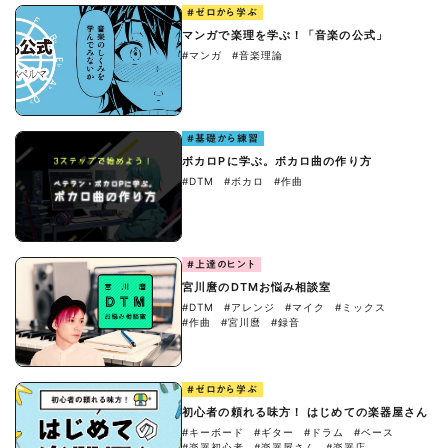
#ゼロから学ぶ
マンガで楽理を学ぶ！「音楽の公式」
#マンガ
#音楽理論
#基礎から練習
ボカロPに学ぶ。ボカロ曲の作り方
#DTM
#ボカロ
#作曲
#上達のヒント
宮川麿のDTMお悩み相談室
#DTM
#アレンジ
#マイク
#ミックス
#作曲
#宮川麿
#録音
#ゼロから学ぶ
初心者の頼れる味方！ はじめての楽器屋さん
#キーボード
#ギター
#ドラム
#ベース
#楽器初心者
#楽器屋さん
#楽器店