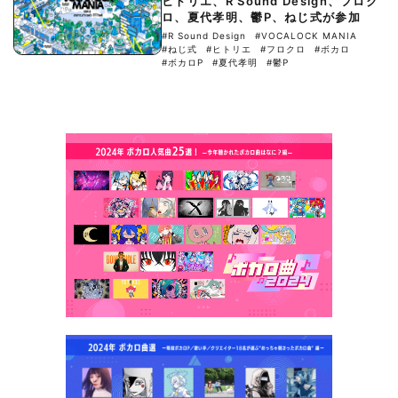
ヒトリエ、R Sound Design、フロク
ロ、夏代孝明、鬱P、ねじ式が参加
#R Sound Design
#VOCALOCK MANIA
#ねじ式
#ヒトリエ
#フロクロ
#ボカロ
#ボカロP
#夏代孝明
#鬱P