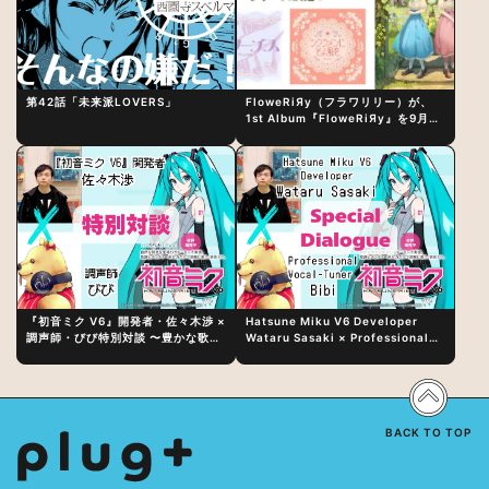
第42話「未来派LOVERS」
FloweRiЯy（フラワリリー）が、
1st Album『FloweRiЯy』を9月23
日（水）にリリース！
『初音ミク V6』開発者・佐々木渉 ×
Hatsune Miku V6 Developer
調声師・びび特別対談 〜豊かな歌声
Wataru Sasaki × Professional
表現の秘訣は、“歌うキャラクターへ
Vocal-Tuner Bibi Special
の愛”と“推し活”にあった！？
Dialogue: The Secret to Rich
Vocal Expression Lies in “Love
for the singing characters” and
“Oshikatsu”!?
BACK TO TOP