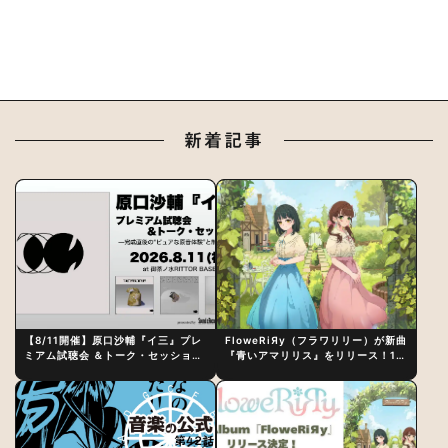
新着記事
【8/11開催】原口沙輔『イ三』プレ
FloweRiЯy（フラワリリー）が新曲
ミアム試聴会 ＆トーク・セッション
『青いアマリリス』をリリース！1st
〜完成直後の“ピュアな原音体験”と
アルバム詳細も発表
制作秘話