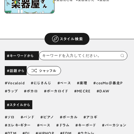
スタイル検索
#キーワードから
#話題から
シャッフル
Vocaloid
にじさんじ
ベース
楽理
cosMo＠暴走P
ラップ
ボカロ
ボーカロイド
MECRE
DAW
#スタイルから
ソロ
バンド
ピアノ
ボーカル
アコギ
エレキ・ギター
ベース
ドラム
キーボード
パーカション
DTM
DJ
HIPHOP
EDM
ウクレレ