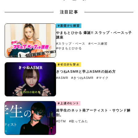
注目記事
#基礎から練習
やまもとひかる 爆誕!! スラップ・ベースっ子
講座
#スラップ・ベース
#ベース練習
#やまもとひかる
#ゼロから学ぶ
きつねASMRと学ぶASMRの始め方
#ASMR
#きつねASMR
#マイク
#上達のヒント
超学生のネット発アーティスト・サウンド解
剖。
#DTM
#歌ってみた