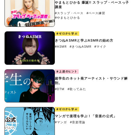
やまもとひかる 爆誕!! スラップ・ベースっ子
講座
#スラップ・ベース
#ベース練習
#やまもとひかる
#ゼロから学ぶ
きつねASMRと学ぶASMRの始め方
#ASMR
#きつねASMR
#マイク
#上達のヒント
超学生のネット発アーティスト・サウンド解
剖。
#DTM
#歌ってみた
#ゼロから学ぶ
マンガで楽理を学ぶ！「音楽の公式」
#マンガ
#音楽理論