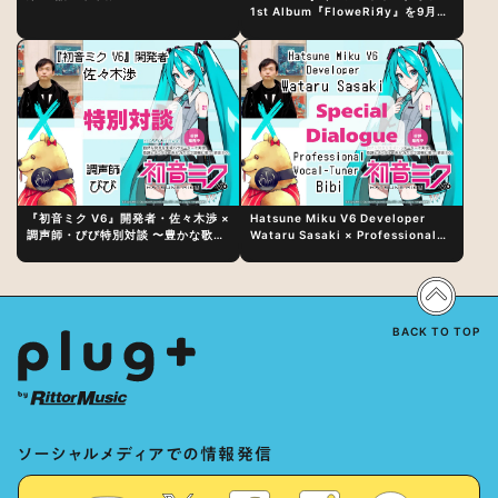
1st Album『FloweRiЯy』を9月23
日（水）にリリース！
『初音ミク V6』開発者・佐々木渉 ×
Hatsune Miku V6 Developer
調声師・びび特別対談 〜豊かな歌声
Wataru Sasaki × Professional
表現の秘訣は、“歌うキャラクターへ
Vocal-Tuner Bibi Special
の愛”と“推し活”にあった！？
Dialogue: The Secret to Rich
Vocal Expression Lies in “Love
for the singing characters” and
“Oshikatsu”!?
BACK TO TOP
ソーシャルメディアでの情報発信