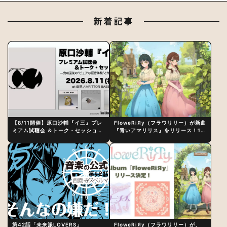
新着記事
【8/11開催】原口沙輔『イ三』プレ
FloweRiЯy（フラワリリー）が新曲
ミアム試聴会 ＆トーク・セッション
『青いアマリリス』をリリース！1st
〜完成直後の“ピュアな原音体験”と
アルバム詳細も発表
制作秘話
第42話「未来派LOVERS」
FloweRiЯy（フラワリリー）が、