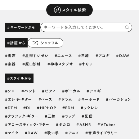
スタイル検索
#キーワードから
#話題から
シャッフル
調声
星街すいせい
ニュース
三線
アコギ
DAW
楽器
原口沙輔
神椿スタジオ
すりぃ
#スタイルから
ソロ
バンド
ピアノ
ボーカル
アコギ
エレキ・ギター
ベース
ドラム
キーボード
パーカション
DTM
DJ
HIPHOP
EDM
ウクレレ
クラシック・ギター
三線
ラップ
配信
アコースティック・ギター
ボカロ
ASMR
VTuber
マイク
DAW
歌い手
アニメ
音声ライブラリー