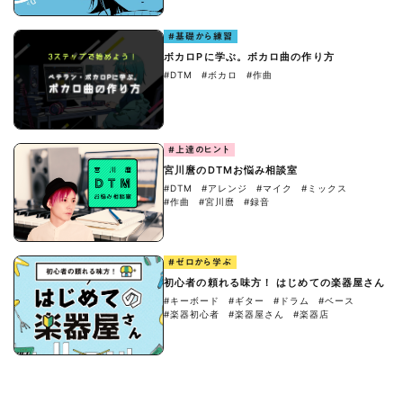
#基礎から練習
ボカロPに学ぶ。ボカロ曲の作り方
#DTM
#ボカロ
#作曲
#上達のヒント
宮川麿のDTMお悩み相談室
#DTM
#アレンジ
#マイク
#ミックス
#作曲
#宮川麿
#録音
#ゼロから学ぶ
初心者の頼れる味方！ はじめての楽器屋さん
#キーボード
#ギター
#ドラム
#ベース
#楽器初心者
#楽器屋さん
#楽器店