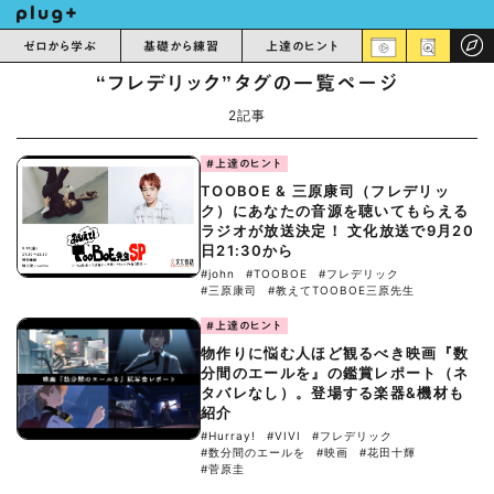
ゼロから学ぶ
基礎から練習
上達のヒント
“フレデリック”タグの一覧ページ
2記事
#上達のヒント
TOOBOE & 三原康司（フレデリッ
ク）にあなたの音源を聴いてもらえる
ラジオが放送決定！ 文化放送で9月20
日21:30から
#john
#TOOBOE
#フレデリック
#三原康司
#教えてTOOBOE三原先生
#上達のヒント
物作りに悩む人ほど観るべき映画『数
分間のエールを』の鑑賞レポート（ネ
タバレなし）。登場する楽器&機材も
紹介
#Hurray!
#VIVI
#フレデリック
#数分間のエールを
#映画
#花田十輝
#菅原圭