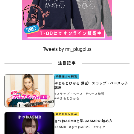
Tweets by rm_plugplus
注目記事
#基礎から練習
やまもとひかる 爆誕!! スラップ・ベースっ子
講座
#スラップ・ベース
#ベース練習
#やまもとひかる
#ゼロから学ぶ
きつねASMRと学ぶASMRの始め方
#ASMR
#きつねASMR
#マイク