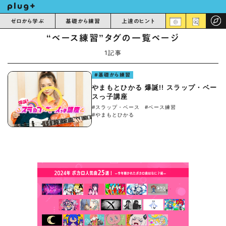
ゼロから学ぶ
基礎から練習
上達のヒント
“ベース練習”タグの一覧ページ
1記事
#基礎から練習
やまもとひかる 爆誕!! スラップ・ベー
スっ子講座
#スラップ・ベース
#ベース練習
#やまもとひかる