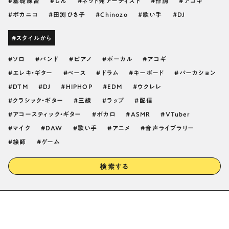
基礎練習
じん
ネット発アーティスト
作詞
アコギ
ボカニコ
田渕ひさ子
Chinozo
歌い手
DJ
#スタイルから
ソロ
バンド
ピアノ
ボーカル
アコギ
エレキ・ギター
ベース
ドラム
キーボード
パーカション
DTM
DJ
HIPHOP
EDM
ウクレレ
クラシック・ギター
三線
ラップ
配信
アコースティック・ギター
ボカロ
ASMR
VTuber
マイク
DAW
歌い手
アニメ
音声ライブラリー
絵師
ゲーム
検索する