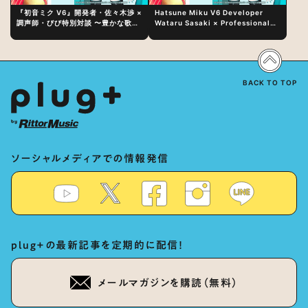
『初音ミク V6』開発者・佐々木渉 ×
Hatsune Miku V6 Developer
調声師・びび特別対談 〜豊かな歌声
Wataru Sasaki × Professional
表現の秘訣は、“歌うキャラクターへ
Vocal-Tuner Bibi Special
の愛”と“推し活”にあった！？
Dialogue: The Secret to Rich
Vocal Expression Lies in “Love
for the singing characters” and
“Oshikatsu”!?
BACK TO TOP
ソーシャルメディアでの情報発信
plug+の最新記事を定期的に配信！
メールマガジンを購読（無料）