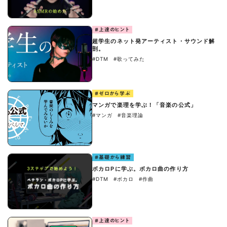
#上達のヒント
超学生のネット発アーティスト・サウンド解
剖。
#DTM
#歌ってみた
#ゼロから学ぶ
マンガで楽理を学ぶ！「音楽の公式」
#マンガ
#音楽理論
#基礎から練習
ボカロPに学ぶ。ボカロ曲の作り方
#DTM
#ボカロ
#作曲
#上達のヒント