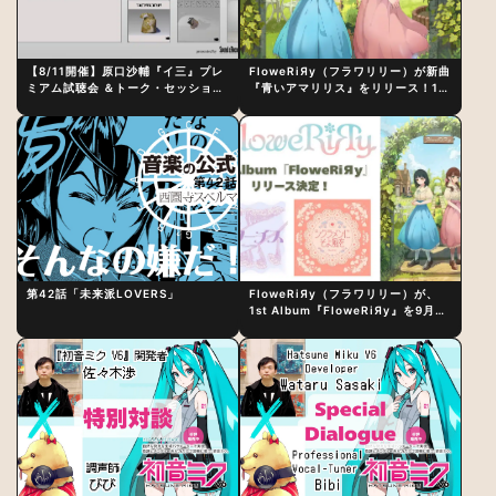
【8/11開催】原口沙輔『イ三』プレ
FloweRiЯy（フラワリリー）が新曲
ミアム試聴会 ＆トーク・セッション
『青いアマリリス』をリリース！1st
〜完成直後の“ピュアな原音体験”と
アルバム詳細も発表
制作秘話
第42話「未来派LOVERS」
FloweRiЯy（フラワリリー）が、
1st Album『FloweRiЯy』を9月23
日（水）にリリース！