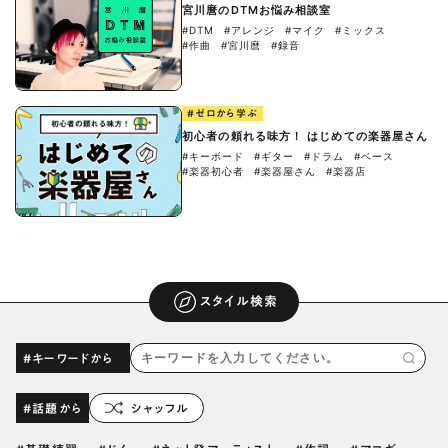
宮川麿のDTMお悩み相談室
#DTM
#アレンジ
#マイク
#ミックス
#作曲
#宮川麿
#録音
#ゼロから学ぶ
初心者の頼れる味方！ はじめての楽器屋さん
#キーボード
#ギター
#ドラム
#ベース
#楽器初心者
#楽器屋さん
#楽器店
スタイル検索
#キーワードから
#話題から
シャッフル