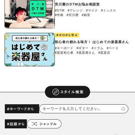
宮川麿のDTMお悩み相談室
#DTM
#アレンジ
#マイク
#ミックス
#作曲
#宮川麿
#録音
#ゼロから学ぶ
初心者の頼れる味方！ はじめての楽器屋さん
#キーボード
#ギター
#ドラム
#ベース
#楽器初心者
#楽器屋さん
#楽器店
スタイル検索
#キーワードから
#話題から
シャッフル