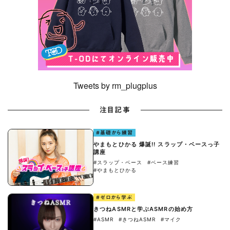
Tweets by rm_plugplus
注目記事
#基礎から練習
やまもとひかる 爆誕!! スラップ・ベースっ子
講座
#スラップ・ベース
#ベース練習
#やまもとひかる
#ゼロから学ぶ
きつねASMRと学ぶASMRの始め方
#ASMR
#きつねASMR
#マイク