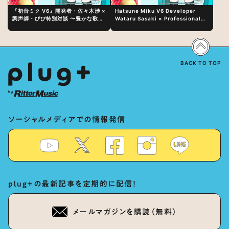
『初音ミク V6』開発者・佐々木渉 ×
Hatsune Miku V6 Developer
調声師・びび特別対談 〜豊かな歌声
Wataru Sasaki × Professional
表現の秘訣は、“歌うキャラクターへ
Vocal-Tuner Bibi Special
の愛”と“推し活”にあった！？
Dialogue: The Secret to Rich
Vocal Expression Lies in “Love
for the singing characters” and
“Oshikatsu”!?
BACK TO TOP
ソーシャルメディアでの情報発信
plug+の最新記事を定期的に配信！
メールマガジンを購読（無料）