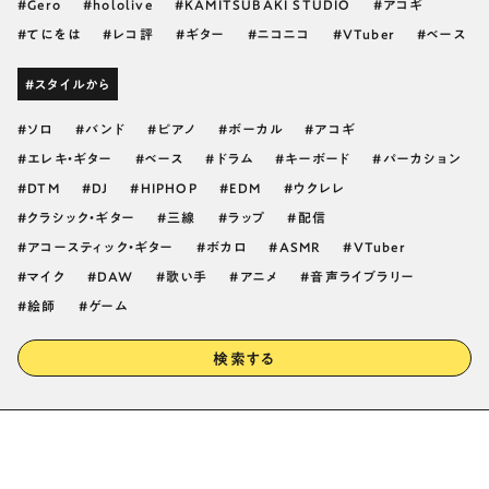
Gero
hololive
KAMITSUBAKI STUDIO
アコギ
てにをは
レコ評
ギター
ニコニコ
VTuber
ベース
#スタイルから
ソロ
バンド
ピアノ
ボーカル
アコギ
エレキ・ギター
ベース
ドラム
キーボード
パーカション
DTM
DJ
HIPHOP
EDM
ウクレレ
クラシック・ギター
三線
ラップ
配信
アコースティック・ギター
ボカロ
ASMR
VTuber
マイク
DAW
歌い手
アニメ
音声ライブラリー
絵師
ゲーム
検索する