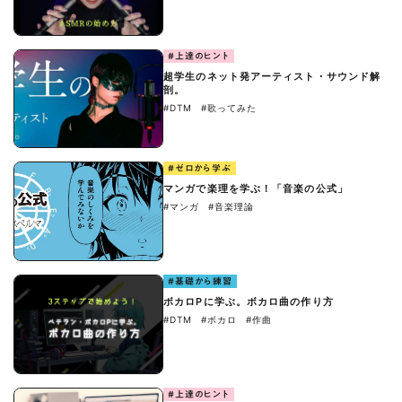
#上達のヒント
超学生のネット発アーティスト・サウンド解
剖。
#DTM
#歌ってみた
#ゼロから学ぶ
マンガで楽理を学ぶ！「音楽の公式」
#マンガ
#音楽理論
#基礎から練習
ボカロPに学ぶ。ボカロ曲の作り方
#DTM
#ボカロ
#作曲
#上達のヒント