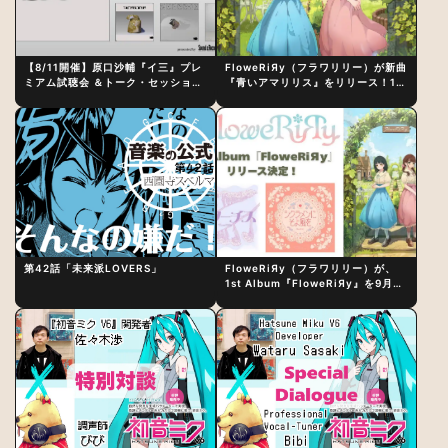
【8/11開催】原口沙輔『イ三』プレ
FloweRiЯy（フラワリリー）が新曲
ミアム試聴会 ＆トーク・セッション
『青いアマリリス』をリリース！1st
〜完成直後の“ピュアな原音体験”と
アルバム詳細も発表
制作秘話
第42話「未来派LOVERS」
FloweRiЯy（フラワリリー）が、
1st Album『FloweRiЯy』を9月23
日（水）にリリース！