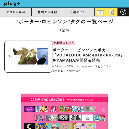
ゼロから学ぶ
基礎から練習
上達のヒント
“ポーター・ロビンソン”タグの一覧ページ
1記事
#上達のヒント
ポーター・ロビンソンのボカロ
『VOCALOID6 Voicebank Po-uta』
をYAMAHAが開発＆発売
#DAW
#DTM
#ポーター・ロビンソン
#ボカロ
#ボカロP