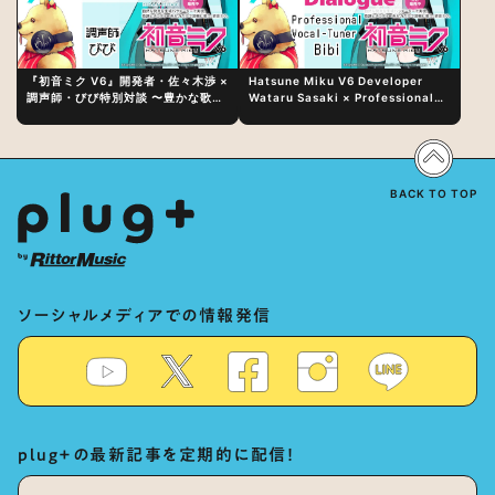
『初音ミク V6』開発者・佐々木渉 ×
Hatsune Miku V6 Developer
調声師・びび特別対談 〜豊かな歌声
Wataru Sasaki × Professional
表現の秘訣は、“歌うキャラクターへ
Vocal-Tuner Bibi Special
の愛”と“推し活”にあった！？
Dialogue: The Secret to Rich
Vocal Expression Lies in “Love
for the singing characters” and
“Oshikatsu”!?
BACK TO TOP
ソーシャルメディアでの情報発信
plug+の最新記事を定期的に配信！