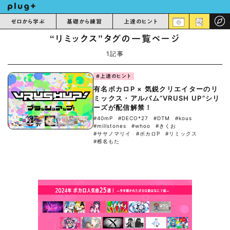
ゼロから学ぶ
基礎から練習
上達のヒント
“リミックス”タグの一覧ページ
1記事
#上達のヒント
有名ボカロP × 気鋭クリエイターのリ
ミックス・アルバム“VRUSH UP”シリ
ーズが配信解禁！
#40mP
#DECO*27
#DTM
#kous
#millstones
#whoo
#きくお
#ササノマリイ
#ボカロP
#リミックス
#椎名もた