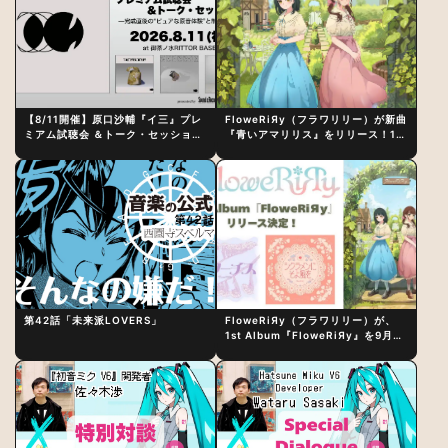
【8/11開催】原口沙輔『イ三』プレ
FloweRiЯy（フラワリリー）が新曲
ミアム試聴会 ＆トーク・セッション
『青いアマリリス』をリリース！1st
〜完成直後の“ピュアな原音体験”と
アルバム詳細も発表
制作秘話
第42話「未来派LOVERS」
FloweRiЯy（フラワリリー）が、
1st Album『FloweRiЯy』を9月23
日（水）にリリース！