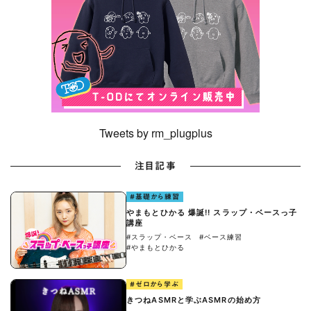
Tweets by rm_plugplus
注目記事
#基礎から練習
やまもとひかる 爆誕!! スラップ・ベースっ子
講座
#スラップ・ベース
#ベース練習
#やまもとひかる
#ゼロから学ぶ
きつねASMRと学ぶASMRの始め方