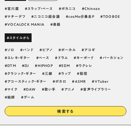
宮川麿
スラップ・ベース
ボカニコ
Chinozo
マチーデフ
ニコニコ超会議
cosMo＠暴走P
TOOBOE
VOCALOCK MANIA
楽器
#スタイルから
ソロ
バンド
ピアノ
ボーカル
アコギ
エレキ・ギター
ベース
ドラム
キーボード
パーカション
DTM
DJ
HIPHOP
EDM
ウクレレ
クラシック・ギター
三線
ラップ
配信
アコースティック・ギター
ボカロ
ASMR
VTuber
マイク
DAW
歌い手
アニメ
音声ライブラリー
絵師
ゲーム
検索する