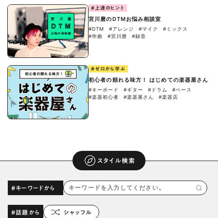
#上達のヒント
宮川麿のDTMお悩み相談室
#DTM
#アレンジ
#マイク
#ミックス
#作曲
#宮川麿
#録音
#ゼロから学ぶ
初心者の頼れる味方！ はじめての楽器屋さん
#キーボード
#ギター
#ドラム
#ベース
#楽器初心者
#楽器屋さん
#楽器店
スタイル検索
#キーワードから
#話題から
シャッフル