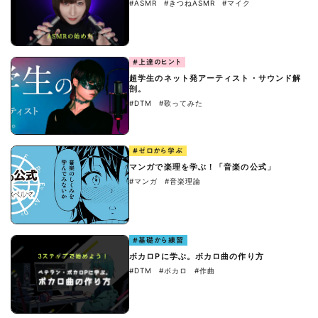
#ASMR
#きつねASMR
#マイク
#上達のヒント
超学生のネット発アーティスト・サウンド解
剖。
#DTM
#歌ってみた
#ゼロから学ぶ
マンガで楽理を学ぶ！「音楽の公式」
#マンガ
#音楽理論
#基礎から練習
ボカロPに学ぶ。ボカロ曲の作り方
#DTM
#ボカロ
#作曲