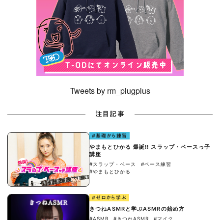
Tweets by rm_plugplus
注目記事
#基礎から練習
やまもとひかる 爆誕!! スラップ・ベースっ子
講座
#スラップ・ベース
#ベース練習
#やまもとひかる
#ゼロから学ぶ
きつねASMRと学ぶASMRの始め方
#ASMR
#きつねASMR
#マイク