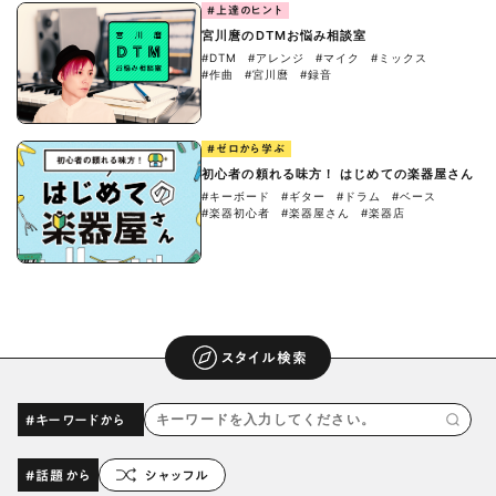
#上達のヒント
宮川麿のDTMお悩み相談室
#DTM
#アレンジ
#マイク
#ミックス
#作曲
#宮川麿
#録音
#ゼロから学ぶ
初心者の頼れる味方！ はじめての楽器屋さん
#キーボード
#ギター
#ドラム
#ベース
#楽器初心者
#楽器屋さん
#楽器店
スタイル検索
#キーワードから
#話題から
シャッフル