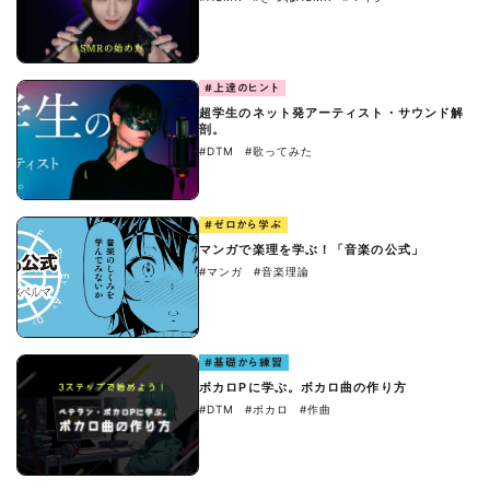
#上達のヒント
超学生のネット発アーティスト・サウンド解
剖。
#DTM
#歌ってみた
#ゼロから学ぶ
マンガで楽理を学ぶ！「音楽の公式」
#マンガ
#音楽理論
#基礎から練習
ボカロPに学ぶ。ボカロ曲の作り方
#DTM
#ボカロ
#作曲