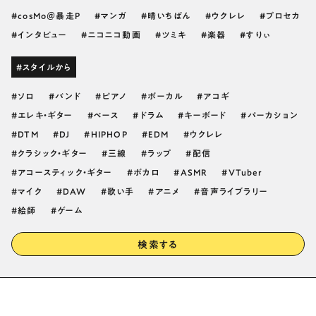
cosMo＠暴走P
マンガ
晴いちばん
ウクレレ
プロセカ
インタビュー
ニコニコ動画
ツミキ
楽器
すりぃ
#スタイルから
ソロ
バンド
ピアノ
ボーカル
アコギ
エレキ・ギター
ベース
ドラム
キーボード
パーカション
DTM
DJ
HIPHOP
EDM
ウクレレ
クラシック・ギター
三線
ラップ
配信
アコースティック・ギター
ボカロ
ASMR
VTuber
マイク
DAW
歌い手
アニメ
音声ライブラリー
絵師
ゲーム
検索する