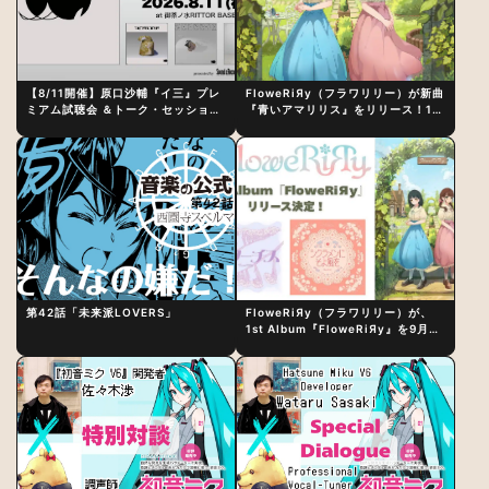
【8/11開催】原口沙輔『イ三』プレ
FloweRiЯy（フラワリリー）が新曲
ミアム試聴会 ＆トーク・セッション
『青いアマリリス』をリリース！1st
〜完成直後の“ピュアな原音体験”と
アルバム詳細も発表
制作秘話
第42話「未来派LOVERS」
FloweRiЯy（フラワリリー）が、
1st Album『FloweRiЯy』を9月23
日（水）にリリース！