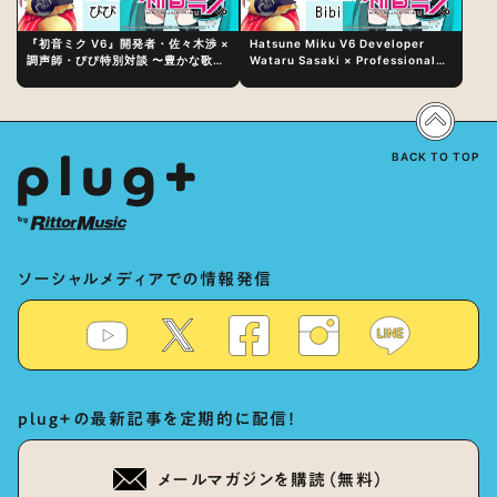
『初音ミク V6』開発者・佐々木渉 ×
Hatsune Miku V6 Developer
調声師・びび特別対談 〜豊かな歌声
Wataru Sasaki × Professional
表現の秘訣は、“歌うキャラクターへ
Vocal-Tuner Bibi Special
の愛”と“推し活”にあった！？
Dialogue: The Secret to Rich
Vocal Expression Lies in “Love
for the singing characters” and
“Oshikatsu”!?
BACK TO TOP
ソーシャルメディアでの情報発信
plug+の最新記事を定期的に配信！
メールマガジンを購読（無料）