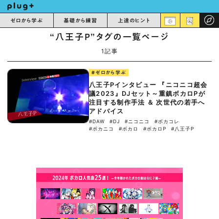
ゼロから学ぶ
基礎から練習
上達のヒント
“八王子P”タグの一覧ページ
1記事
#ゼロから学ぶ
八王子Pインタビュー 『ニコニコ超会
議2023』DJセット～重鎮ボカロPが
注目する制作手法 ＆ 次世代の若手へ
アドバイス
#DAW
#DJ
#ニコニコ
#ボカコレ
#ボカニコ
#ボカロ
#ボカロP
#八王子P