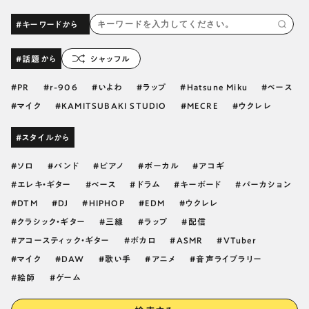
#キーワードから
#話題から
シャッフル
PR
r-906
いよわ
ラップ
Hatsune Miku
ベース
マイク
KAMITSUBAKI STUDIO
MECRE
ウクレレ
#スタイルから
ソロ
バンド
ピアノ
ボーカル
アコギ
エレキ・ギター
ベース
ドラム
キーボード
パーカション
DTM
DJ
HIPHOP
EDM
ウクレレ
クラシック・ギター
三線
ラップ
配信
アコースティック・ギター
ボカロ
ASMR
VTuber
マイク
DAW
歌い手
アニメ
音声ライブラリー
絵師
ゲーム