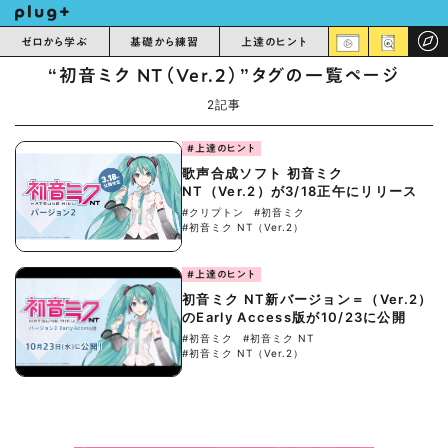
ゼロから学ぶ
基礎から練習
上達のヒント
“初音ミク NT（Ver.2）”タグの一覧ページ
2記事
#上達のヒント
歌声合成ソフト 初音ミク
NT（Ver.2）が3/18正午にリリース
#クリプトン
#初音ミク
#初音ミク NT（Ver.2）
#上達のヒント
初音ミク NT新バージョン＝（Ver.2）
のEarly Access版が10/23に公開
#初音ミク
#初音ミク NT
#初音ミク NT（Ver.2）