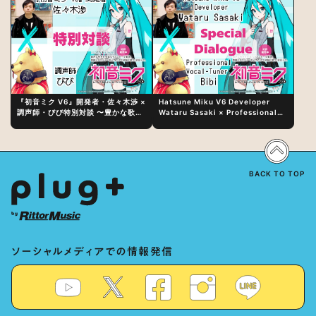
『初音ミク V6』開発者・佐々木渉 ×
Hatsune Miku V6 Developer
調声師・びび特別対談 〜豊かな歌声
Wataru Sasaki × Professional
表現の秘訣は、“歌うキャラクターへ
Vocal-Tuner Bibi Special
の愛”と“推し活”にあった！？
Dialogue: The Secret to Rich
Vocal Expression Lies in “Love
for the singing characters” and
“Oshikatsu”!?
BACK TO TOP
ソーシャルメディアでの情報発信