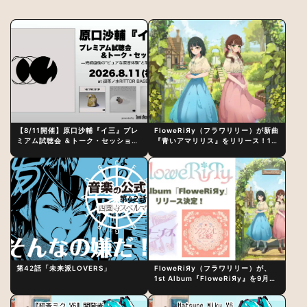
【8/11開催】原口沙輔『イ三』プレ
FloweRiЯy（フラワリリー）が新曲
ミアム試聴会 ＆トーク・セッション
『青いアマリリス』をリリース！1st
〜完成直後の“ピュアな原音体験”と
アルバム詳細も発表
制作秘話
第42話「未来派LOVERS」
FloweRiЯy（フラワリリー）が、
1st Album『FloweRiЯy』を9月23
日（水）にリリース！