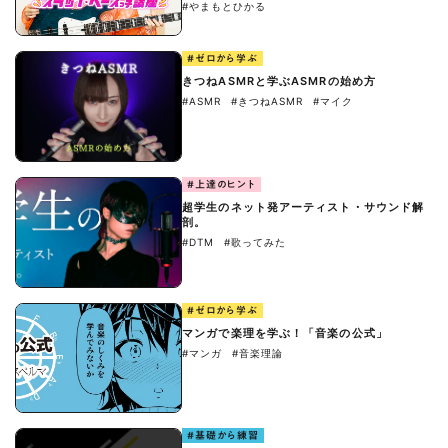
#やまもとひかる
#ゼロから学ぶ
きつねASMRと学ぶASMRの始め方
#ASMR
#きつねASMR
#マイク
#上達のヒント
超学生のネット発アーティスト・サウンド解
剖。
#DTM
#歌ってみた
#ゼロから学ぶ
マンガで楽理を学ぶ！「音楽の公式」
#マンガ
#音楽理論
#基礎から練習