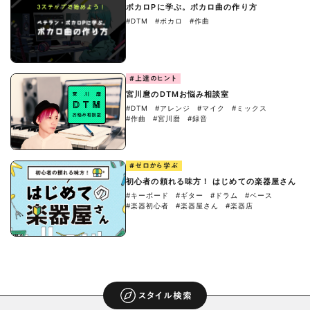
ボカロPに学ぶ。ボカロ曲の作り方
#DTM
#ボカロ
#作曲
#上達のヒント
宮川麿のDTMお悩み相談室
#DTM
#アレンジ
#マイク
#ミックス
#作曲
#宮川麿
#録音
#ゼロから学ぶ
初心者の頼れる味方！ はじめての楽器屋さん
#キーボード
#ギター
#ドラム
#ベース
#楽器初心者
#楽器屋さん
#楽器店
スタイル検索