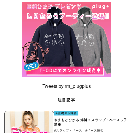
Tweets by rm_plugplus
注目記事
#基礎から練習
やまもとひかる 爆誕!! スラップ・ベースっ子
講座
#スラップ・ベース
#ベース練習