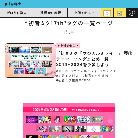
ゼロから学ぶ
基礎から練習
上達のヒント
“初音ミク17th”タグの一覧ページ
1記事
#上達のヒント
『初音ミク「マジカルミライ」』 歴代
テーマ・ソングまとめ一覧
2014~2024を予習しよう
#ボカロ
#マジカルミライ
#初音ミク
#初音ミク17th
#初音ミク生誕祭
#初音ミク生誕祭2024