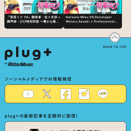
『初音ミク V6』開発者・佐々木渉 ×
Hatsune Miku V6 Developer
調声師・びび特別対談 〜豊かな歌声
Wataru Sasaki × Professional
表現の秘訣は、“歌うキャラクターへ
Vocal-Tuner Bibi Special
の愛”と“推し活”にあった！？
Dialogue: The Secret to Rich
Vocal Expression Lies in “Love
for the singing characters” and
“Oshikatsu”!?
BACK TO TOP
ソーシャルメディアでの情報発信
plug+の最新記事を定期的に配信！