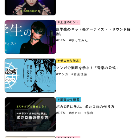
#上達のヒント
超学生のネット発アーティスト・サウンド解
剖。
#DTM
#歌ってみた
#ゼロから学ぶ
マンガで楽理を学ぶ！「音楽の公式」
#マンガ
#音楽理論
#基礎から練習
ボカロPに学ぶ。ボカロ曲の作り方
#DTM
#ボカロ
#作曲