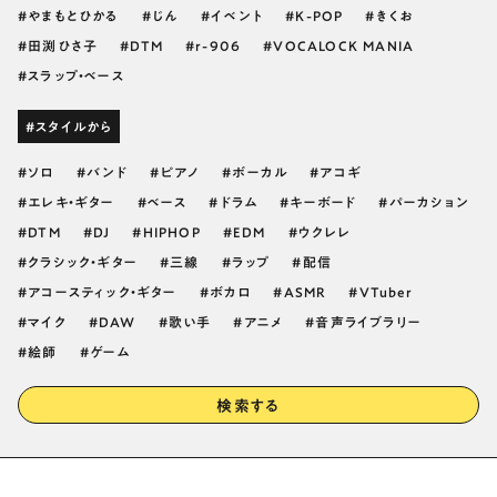
やまもとひかる
じん
イベント
K-POP
きくお
田渕ひさ子
DTM
r-906
VOCALOCK MANIA
スラップ・ベース
#スタイルから
ソロ
バンド
ピアノ
ボーカル
アコギ
エレキ・ギター
ベース
ドラム
キーボード
パーカション
DTM
DJ
HIPHOP
EDM
ウクレレ
クラシック・ギター
三線
ラップ
配信
アコースティック・ギター
ボカロ
ASMR
VTuber
マイク
DAW
歌い手
アニメ
音声ライブラリー
絵師
ゲーム
検索する