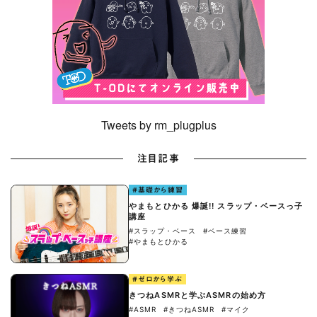
Tweets by rm_plugplus
注目記事
#基礎から練習
やまもとひかる 爆誕!! スラップ・ベースっ子
講座
#スラップ・ベース
#ベース練習
#やまもとひかる
#ゼロから学ぶ
きつねASMRと学ぶASMRの始め方
#ASMR
#きつねASMR
#マイク