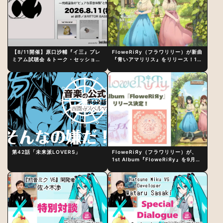
【8/11開催】原口沙輔『イ三』プレ
FloweRiЯy（フラワリリー）が新曲
ミアム試聴会 ＆トーク・セッション
『青いアマリリス』をリリース！1st
〜完成直後の“ピュアな原音体験”と
アルバム詳細も発表
制作秘話
第42話「未来派LOVERS」
FloweRiЯy（フラワリリー）が、
1st Album『FloweRiЯy』を9月23
日（水）にリリース！