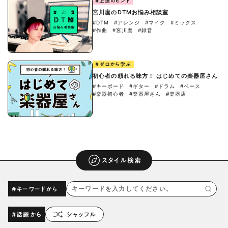
#上達のヒント
宮川麿のDTMお悩み相談室
#DTM
#アレンジ
#マイク
#ミックス
#作曲
#宮川麿
#録音
#ゼロから学ぶ
初心者の頼れる味方！ はじめての楽器屋さん
#キーボード
#ギター
#ドラム
#ベース
#楽器初心者
#楽器屋さん
#楽器店
スタイル検索
#キーワードから
#話題から
シャッフル