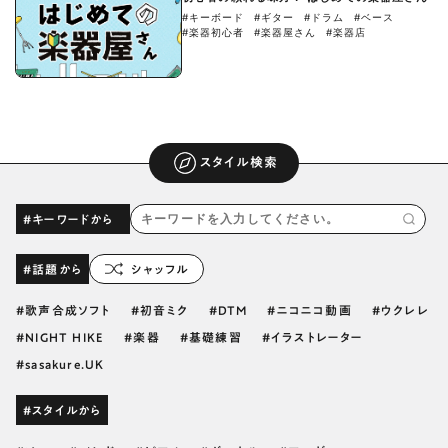
#キーボード
#ギター
#ドラム
#ベース
#楽器初心者
#楽器屋さん
#楽器店
スタイル検索
#キーワードから
#話題から
シャッフル
歌声合成ソフト
初音ミク
DTM
ニコニコ動画
ウクレレ
NIGHT HIKE
楽器
基礎練習
イラストレーター
sasakure.UK
#スタイルから