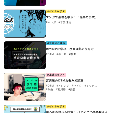
#ゼロから学ぶ
マンガで楽理を学ぶ！「音楽の公式」
#マンガ
#音楽理論
#基礎から練習
ボカロPに学ぶ。ボカロ曲の作り方
#DTM
#ボカロ
#作曲
#上達のヒント
宮川麿のDTMお悩み相談室
#DTM
#アレンジ
#マイク
#ミックス
#作曲
#宮川麿
#録音
#ゼロから学ぶ
初心者の頼れる味方！ はじめての楽器屋さん