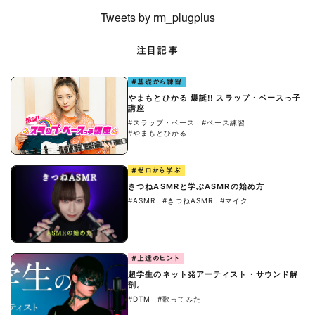
Tweets by rm_plugplus
注目記事
#基礎から練習
やまもとひかる 爆誕!! スラップ・ベースっ子
講座
#スラップ・ベース
#ベース練習
#やまもとひかる
#ゼロから学ぶ
きつねASMRと学ぶASMRの始め方
#ASMR
#きつねASMR
#マイク
#上達のヒント
超学生のネット発アーティスト・サウンド解
剖。
#DTM
#歌ってみた