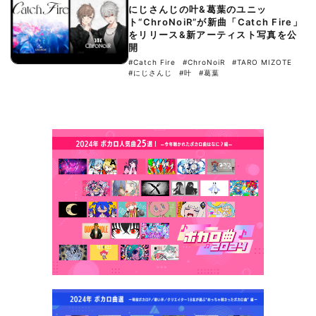
にじさんじの叶&葛葉のユニッ
ト“ChroNoiR”が新曲「Catch Fire」
をリリース&新アーティスト写真を公
開
#Catch Fire
#ChroNoiR
#TARO MIZOTE
#にじさんじ
#叶
#葛葉