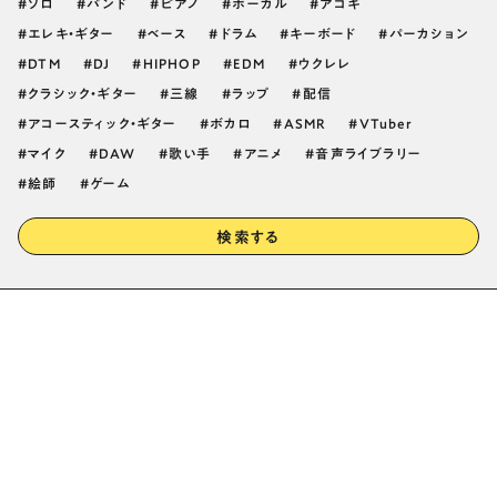
ソロ
バンド
ピアノ
ボーカル
アコギ
エレキ・ギター
ベース
ドラム
キーボード
パーカション
DTM
DJ
HIPHOP
EDM
ウクレレ
クラシック・ギター
三線
ラップ
配信
アコースティック・ギター
ボカロ
ASMR
VTuber
マイク
DAW
歌い手
アニメ
音声ライブラリー
絵師
ゲーム
検索する