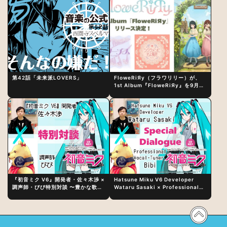
第42話「未来派LOVERS」
FloweRiЯy（フラワリリー）が、
1st Album『FloweRiЯy』を9月23
日（水）にリリース！
『初音ミク V6』開発者・佐々木渉 ×
Hatsune Miku V6 Developer
調声師・びび特別対談 〜豊かな歌声
Wataru Sasaki × Professional
表現の秘訣は、“歌うキャラクターへ
Vocal-Tuner Bibi Special
の愛”と“推し活”にあった！？
Dialogue: The Secret to Rich
Vocal Expression Lies in “Love
for the singing characters” and
“Oshikatsu”!?