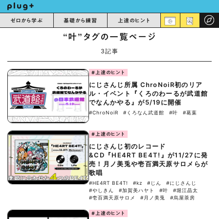
ゼロから学ぶ
基礎から練習
上達のヒント
“叶”タグの一覧ページ
3記事
#上達のヒント
にじさんじ所属 ChroNoiR初のリア
ル・イベント『くろのわーるが武道館
でなんかやる』が5/19に開催
#ChroNoiR
#くろなん武道館
#叶
#葛葉
#上達のヒント
にじさんじ初のレコード
&CD『HE4RT BE4T!』が11/27に発
売！月ノ美兎や壱百満天原サロメらが
歌唱
#HE4RT BE4T!
#kz
#じん
#にじさんじ
#やしきん
#加賀美ハヤト
#叶
#堀江晶太
#壱百満天原サロメ
#月ノ美兎
#烏屋茶房
#上達のヒント