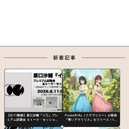
新着記事
【8/11開催】原口沙輔『イ三』プレ
FloweRiЯy（フラワリリー）が新曲
ミアム試聴会 ＆トーク・セッション
『青いアマリリス』をリリース！1st
〜完成直後の“ピュアな原音体験”と
アルバム詳細も発表
制作秘話