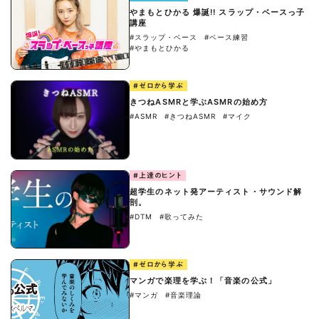
やまもとひかる 爆誕!! スラップ・ベースっ子
講座
#スラップ・ベース
#ベース練習
#やまもとひかる
#ゼロから学ぶ
きつねASMRと学ぶASMRの始め方
#ASMR
#きつねASMR
#マイク
#上達のヒント
超学生のネット発アーティスト・サウンド解
剖。
#DTM
#歌ってみた
#ゼロから学ぶ
マンガで楽理を学ぶ！「音楽の公式」
#マンガ
#音楽理論