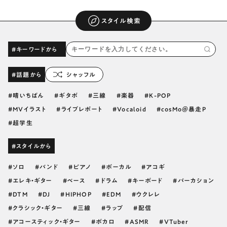
スタイル検索
#キーワードから
#話題から
シャッフル
晴いちばん
ギタボ
三線
楽器
K-POP
MVイラスト
ライブレポート
Vocaloid
cosMo＠暴走P
超学生
#スタイルから
ソロ
バンド
ピアノ
ボーカル
アコギ
エレキ・ギター
ベース
ドラム
キーボード
パーカション
DTM
DJ
HIPHOP
EDM
ウクレレ
クラシック・ギター
三線
ラップ
配信
アコースティック・ギター
ボカロ
ASMR
VTuber