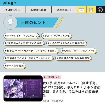
ゼロから学ぶ
基礎から練習
上達のヒント
上達のヒント
#ボーカロイド／ VOCALOID
#ボカロPのプラグイン帳
#“週間ボカロ人気曲”まとめ通信！
#K-POPアイドルの人気楽曲分析
#超学生のネット発アーティスト・サウンド解剖。
#Arika プロダクション・ノート
#田渕ひさ子にギターを教えてもらいたい！
#宮川麿のDTMお悩み相談室
#ゲームの情報局
#上達のヒント
歌い手 吉乃1stアルバム『笑止千万』
が1/22に発売。ボカロP ナナホシ管弦
楽団、みきとP、てにをはらが楽曲提
供
#吉乃
#笑止千万