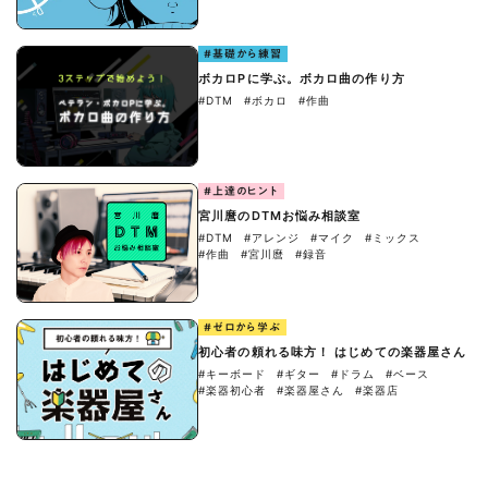
#基礎から練習
ボカロPに学ぶ。ボカロ曲の作り方
#DTM
#ボカロ
#作曲
#上達のヒント
宮川麿のDTMお悩み相談室
#DTM
#アレンジ
#マイク
#ミックス
#作曲
#宮川麿
#録音
#ゼロから学ぶ
初心者の頼れる味方！ はじめての楽器屋さん
#キーボード
#ギター
#ドラム
#ベース
#楽器初心者
#楽器屋さん
#楽器店