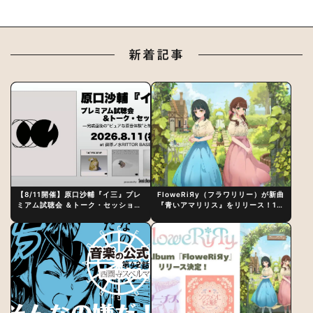
新着記事
【8/11開催】原口沙輔『イ三』プレ
FloweRiЯy（フラワリリー）が新曲
ミアム試聴会 ＆トーク・セッション
『青いアマリリス』をリリース！1st
〜完成直後の“ピュアな原音体験”と
アルバム詳細も発表
制作秘話