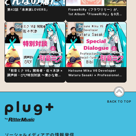
第42話「未来派LOVERS」
FloweRiЯy（フラワリリー）が、
1st Album『FloweRiЯy』を9月23
日（水）にリリース！
『初音ミク V6』開発者・佐々木渉 ×
Hatsune Miku V6 Developer
調声師・びび特別対談 〜豊かな歌声
Wataru Sasaki × Professional
表現の秘訣は、“歌うキャラクターへ
Vocal-Tuner Bibi Special
の愛”と“推し活”にあった！？
Dialogue: The Secret to Rich
Vocal Expression Lies in “Love
for the singing characters” and
“Oshikatsu”!?
BACK TO TOP
ソーシャルメディアでの情報発信