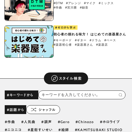
#DTM
#アレンジ
#マイク
#ミックス
#作曲
#宮川麿
#録音
#ゼロから学ぶ
初心者の頼れる味方！ はじめての楽器屋さん
#キーボード
#ギター
#ドラム
#ベース
#楽器初心者
#楽器屋さん
#楽器店
スタイル検索
#キーワードから
#話題から
シャッフル
作曲
人気曲
調声
Gero
Chinozo
ホロライブ
ニコニコ
星街すいせい
絵師
KAMITSUBAKI STUDIO