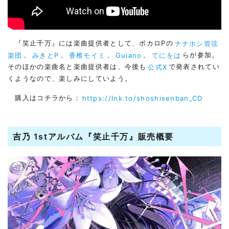
『笑止千万』には楽曲提供者として、ボカロPの
ナナホシ管弦
楽団
、
みきとP
、
香椎モイミ
、
Guiano
、
てにをは
らが参加。
そのほかの楽曲名と楽曲提供者は、今後も
公式X
で発表されてい
くようなので、楽しみにしていよう。
購入はコチラから：
https://lnk.to/shoshisenban_CD
吉乃 1stアルバム『笑止千万』販売概要