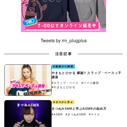
Tweets by rm_plugplus
注目記事
#基礎から練習
やまもとひかる 爆誕!! スラップ・ベースっ子
講座
#スラップ・ベース
#ベース練習
#やまもとひかる
#ゼロから学ぶ
きつねASMRと学ぶASMRの始め方
#ASMR
#きつねASMR
#マイク