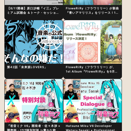
【8/11開催】原口沙輔『イ三』プレ
FloweRiЯy（フラワリリー）が新曲
ミアム試聴会 ＆トーク・セッション
『青いアマリリス』をリリース！1st
〜完成直後の“ピュアな原音体験”と
アルバム詳細も発表
制作秘話
第42話「未来派LOVERS」
FloweRiЯy（フラワリリー）が、
1st Album『FloweRiЯy』を9月23
日（水）にリリース！
『初音ミク V6』開発者・佐々木渉 ×
Hatsune Miku V6 Developer
調声師・びび特別対談 〜豊かな歌声
Wataru Sasaki × Professional