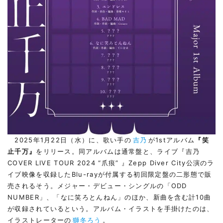
2025年1月22日（水）に、歌い手の
吉乃
が1stアルバム
『笑
止千万』
をリリース。同アルバムは通常盤と、ライブ『吉乃
COVER LIVE TOUR 2024 “爪痕” 』Zepp Diver City公演のラ
イブ映像を収録したBlu-rayが付属する初回限定盤の二形態で販
売されるそう。メジャー・デビュー・シングルの「ODD
NUMBER」、「なに笑ろとんねん」のほか、新曲を含む計10曲
が収録されているという。アルバム・イラストを手掛けたのは、
イラストレーターの
獅冬ろう
。