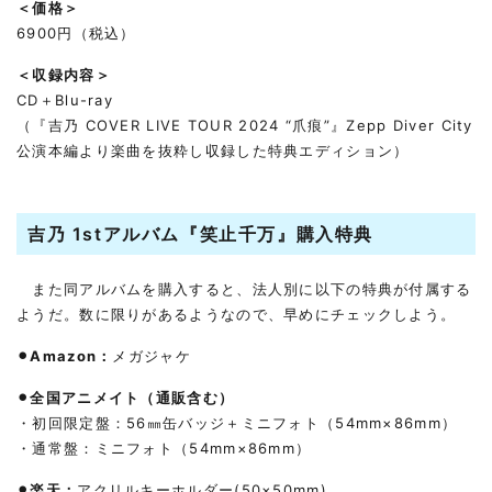
＜価格＞
6900円（税込）
＜収録内容＞
CD＋Blu-ray
（『吉乃 COVER LIVE TOUR 2024 “爪痕”』Zepp Diver City
公演本編より楽曲を抜粋し収録した特典エディション）
吉乃 1stアルバム『笑止千万』購入特典
また同アルバムを購入すると、法人別に以下の特典が付属する
ようだ。数に限りがあるようなので、早めにチェックしよう。
⚫︎Amazon：
メガジャケ
⚫︎全国アニメイト（通販含む）
・初回限定盤：56㎜缶バッジ＋ミニフォト（54mm×86mm）
・通常盤：ミニフォト（54mm×86mm）
⚫︎楽天：
アクリルキーホルダー(50×50mm)