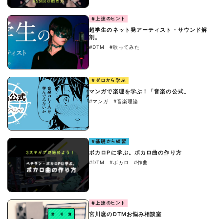
#上達のヒント
超学生のネット発アーティスト・サウンド解
剖。
#DTM
#歌ってみた
#ゼロから学ぶ
マンガで楽理を学ぶ！「音楽の公式」
#マンガ
#音楽理論
#基礎から練習
ボカロPに学ぶ。ボカロ曲の作り方
#DTM
#ボカロ
#作曲
#上達のヒント
宮川麿のDTMお悩み相談室