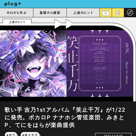
ゼロから学ぶ
基礎から練習
上達のヒント
上達のヒント
歌い手 吉乃1stアルバム『笑止千万』が1/22
に発売。ボカロP ナナホシ管弦楽団、みきと
P、てにをはらが楽曲提供
#吉乃
#笑止千万
2024.12.9 UP