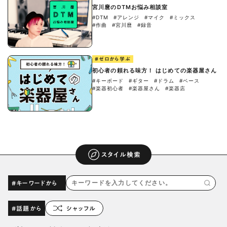
宮川麿のDTMお悩み相談室
#DTM
#アレンジ
#マイク
#ミックス
#作曲
#宮川麿
#録音
#ゼロから学ぶ
初心者の頼れる味方！ はじめての楽器屋さん
#キーボード
#ギター
#ドラム
#ベース
#楽器初心者
#楽器屋さん
#楽器店
スタイル検索
#キーワードから
#話題から
シャッフル