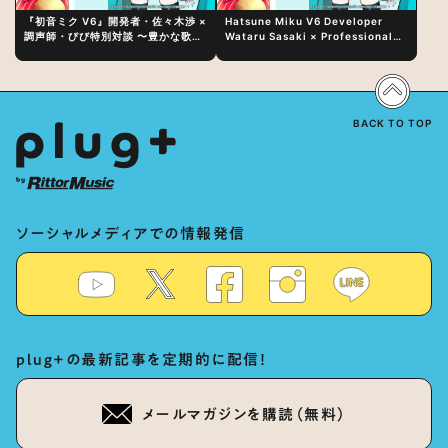
『初音ミク V6』開発者・佐々木渉 ×
Hatsune Miku V6 Developer
調声師・びび特別対談 〜豊かな歌声
Wataru Sasaki × Professional
表現の秘訣は、“歌うキャラクターへ
Vocal-Tuner Bibi Special
の愛”と“推し活”にあった！？
Dialogue: The Secret to Rich
Vocal Expression Lies in “Love
for the singing characters” and
“Oshikatsu”!?
BACK TO TOP
ソーシャルメディアでの情報発信
plug+の最新記事を定期的に配信！
メールマガジンを購読（無料）