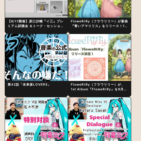
【8/11開催】原口沙輔『イ三』プレ
FloweRiЯy（フラワリリー）が新曲
ミアム試聴会 ＆トーク・セッション
『青いアマリリス』をリリース！1st
〜完成直後の“ピュアな原音体験”と
アルバム詳細も発表
制作秘話
第42話「未来派LOVERS」
FloweRiЯy（フラワリリー）が、
1st Album『FloweRiЯy』を9月23
日（水）にリリース！