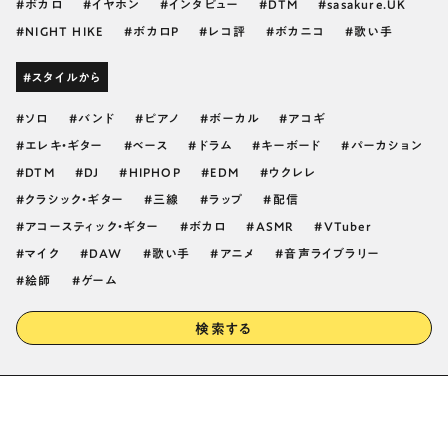
ボカロ
イヤホン
インタビュー
DTM
sasakure.UK
NIGHT HIKE
ボカロP
レコ評
ボカニコ
歌い手
#スタイルから
ソロ
バンド
ピアノ
ボーカル
アコギ
エレキ・ギター
ベース
ドラム
キーボード
パーカション
DTM
DJ
HIPHOP
EDM
ウクレレ
クラシック・ギター
三線
ラップ
配信
アコースティック・ギター
ボカロ
ASMR
VTuber
マイク
DAW
歌い手
アニメ
音声ライブラリー
絵師
ゲーム
検索する