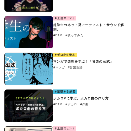
#上達のヒント
超学生のネット発アーティスト・サウンド解
剖。
#DTM
#歌ってみた
#ゼロから学ぶ
マンガで楽理を学ぶ！「音楽の公式」
#マンガ
#音楽理論
#基礎から練習
ボカロPに学ぶ。ボカロ曲の作り方
#DTM
#ボカロ
#作曲
#上達のヒント