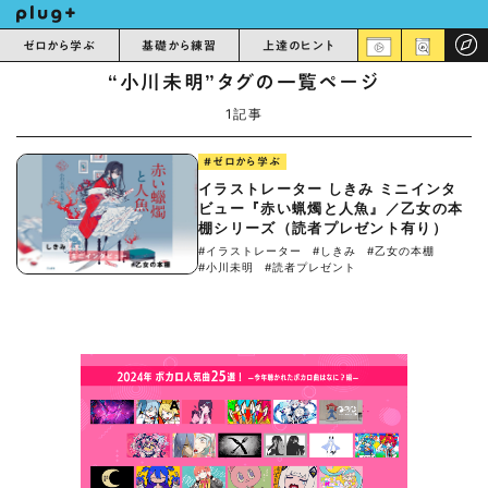
ゼロから学ぶ
基礎から練習
上達のヒント
“小川未明”タグの一覧ページ
1記事
#ゼロから学ぶ
イラストレーター しきみ ミニインタ
ビュー『赤い蝋燭と人魚』／乙女の本
棚シリーズ（読者プレゼント有り）
#イラストレーター
#しきみ
#乙女の本棚
#小川未明
#読者プレゼント