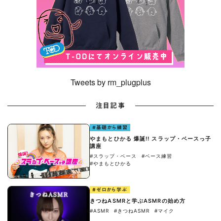
Tweets by rm_plugplus
注目記事
#基礎から練習
やまもとひかる 爆誕!! スラップ・ベースっ子
講座
#スラップ・ベース
#ベース練習
#やまもとひかる
#ゼロから学ぶ
きつねASMRと学ぶASMRの始め方
#ASMR
#きつねASMR
#マイク