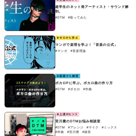
超学生のネット発アーティスト・サウンド解
剖。
#DTM
#歌ってみた
#ゼロから学ぶ
マンガで楽理を学ぶ！「音楽の公式」
#マンガ
#音楽理論
#基礎から練習
ボカロPに学ぶ。ボカロ曲の作り方
#DTM
#ボカロ
#作曲
#上達のヒント
宮川麿のDTMお悩み相談室
#DTM
#アレンジ
#マイク
#ミックス
#作曲
#宮川麿
#録音