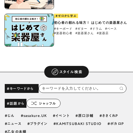
#ゼロから学ぶ
初心者の頼れる味方！ はじめての楽器屋さん
#キーボード
#ギター
#ドラム
#ベース
#楽器初心者
#楽器屋さん
#楽器店
スタイル検索
#キーワードから
#話題から
シャッフル
じん
sasakure.UK
イベント
原口沙輔
ささくれP
ニュース
プラグイン
KAMITSUBAKI STUDIO
ボカロP
乙女の本棚