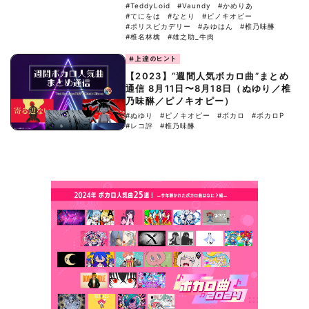
#TeddyLoid
#Vaundy
#かめりあ
#てにをは
#なとり
#ピノキオピー
#ポリスピカデリー
#みゆはん
#椎乃味醂
#椎名林檎
#雄之助_牛肉
#上達のヒント
【2023】“週間人気ボカロ曲”まとめ
通信 8月11日〜8月18日（ぬゆり／椎
乃味醂／ピノキオピー）
#ぬゆり
#ピノキオピー
#ボカロ
#ボカロP
#レコ評
#椎乃味醂