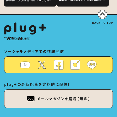
調声師・びび特別対談 〜豊かな歌声
Wataru Sasaki × Professional
表現の秘訣は、“歌うキャラクターへ
Vocal-Tuner Bibi Special
の愛”と“推し活”にあった！？
Dialogue: The Secret to Rich
Vocal Expression Lies in “Love
for the singing characters” and
“Oshikatsu”!?
BACK TO TOP
ソーシャルメディアでの情報発信
plug+の最新記事を定期的に配信！
メールマガジンを購読（無料）