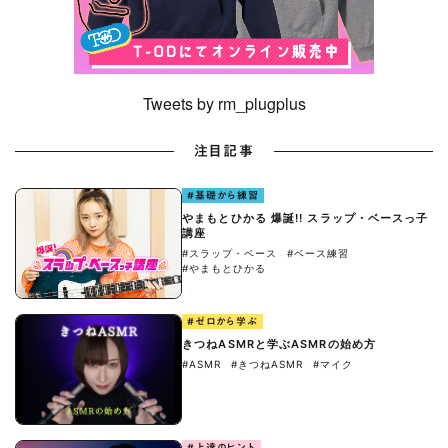
Tweets by rm_plugplus
注目記事
#基礎から練習
やまもとひかる 爆誕!! スラップ・ベースっ子
講座
#スラップ・ベース
#ベース練習
#やまもとひかる
#ゼロから学ぶ
きつねASMRと学ぶASMRの始め方
#ASMR
#きつねASMR
#マイク
#上達のヒント