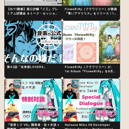
【8/11開催】原口沙輔『イ三』プレ
FloweRiЯy（フラワリリー）が新曲
ミアム試聴会 ＆トーク・セッション
『青いアマリリス』をリリース！1st
〜完成直後の“ピュアな原音体験”と
アルバム詳細も発表
制作秘話
第42話「未来派LOVERS」
FloweRiЯy（フラワリリー）が、
1st Album『FloweRiЯy』を9月23
日（水）にリリース！
『初音ミク V6』開発者・佐々木渉 ×
Hatsune Miku V6 Developer