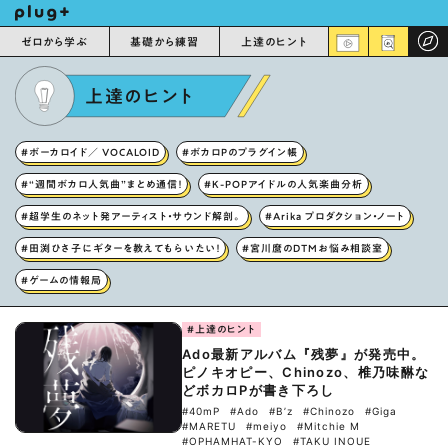
ゼロから学ぶ
基礎から練習
上達のヒント
上達のヒント
#ボーカロイド／ VOCALOID
#ボカロPのプラグイン帳
#“週間ボカロ人気曲”まとめ通信！
#K-POPアイドルの人気楽曲分析
#超学生のネット発アーティスト・サウンド解剖。
#Arika プロダクション・ノート
#田渕ひさ子にギターを教えてもらいたい！
#宮川麿のDTMお悩み相談室
#ゲームの情報局
#上達のヒント
Ado最新アルバム『残夢』が発売中。
ピノキオピー、Chinozo、椎乃味醂な
どボカロPが書き下ろし
#40mP
#Ado
#B’z
#Chinozo
#Giga
#MARETU
#meiyo
#Mitchie M
#OPHAMHAT-KYO
#TAKU INOUE