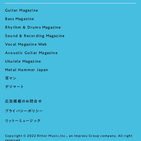
Guitar Magazine
Bass Magazine
Rhythm & Drums Magazine
Sound & Recording Magazine
Vocal Magazine Web
Acoustic Guitar Magazine
Ukulele Magazine
Metal Hammer Japan
耳マン
デジマート
広告掲載のお問合せ
プライバシーポリシー
リットーミュージック
Copyright © 2022 Rittor Music,Inc., an Impress Group company. All right
reserved