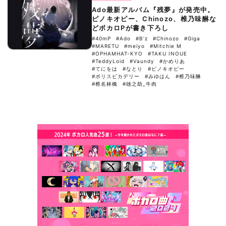
Ado最新アルバム『残夢』が発売中。
ピノキオピー、Chinozo、椎乃味醂な
どボカロPが書き下ろし
#40mP
#Ado
#B’z
#Chinozo
#Giga
#MARETU
#meiyo
#Mitchie M
#OPHAMHAT-KYO
#TAKU INOUE
#TeddyLoid
#Vaundy
#かめりあ
#てにをは
#なとり
#ピノキオピー
#ポリスピカデリー
#みゆはん
#椎乃味醂
#椎名林檎
#雄之助_牛肉