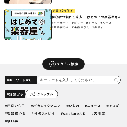
#ゼロから学ぶ
初心者の頼れる味方！ はじめての楽器屋さん
#キーボード
#ギター
#ドラム
#ベース
#楽器初心者
#楽器屋さん
#楽器店
スタイル検索
#キーワードから
#話題から
シャッフル
田渕ひさ子
ボカロックマニア
いよわ
ニュース
アコギ
楽器初心者
神椿スタジオ
sasakure.UK
宮川麿
歌い手