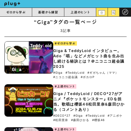
ゼロから学ぶ
基礎から練習
上達のヒント
“Giga”タグの一覧ページ
3記事
#ゼロから学ぶ
Giga & TeddyLoid インタビュー。
Ado「唱」などメガヒット曲を生み出
し続ける秘訣とは？＠ニコニコ超会議
2025
#Giga
#TeddyLoid
#ギガちゃん（ママ）
#ニコニコ超会議
#ボカロP
#上達のヒント
Giga / TeddyLoid / DECO*27がア
ニメ『ポケットモンスター』EDを担
当。歌唱は櫻坂46松田里奈&森田ひか
る（コメントあり）
#DECO*27
#Giga
#TeddyLoid
#アニポケ
#松田里奈
#森田ひかる
#櫻坂46
#上達のヒント