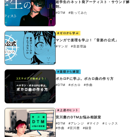
超学生のネット発アーティスト・サウンド解
剖。
#DTM
#歌ってみた
#ゼロから学ぶ
マンガで楽理を学ぶ！「音楽の公式」
#マンガ
#音楽理論
#基礎から練習
ボカロPに学ぶ。ボカロ曲の作り方
#DTM
#ボカロ
#作曲
#上達のヒント
宮川麿のDTMお悩み相談室
#DTM
#アレンジ
#マイク
#ミックス
#作曲
#宮川麿
#録音