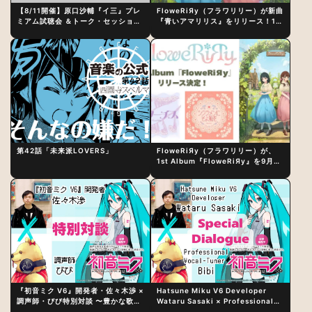
【8/11開催】原口沙輔『イ三』プレ
FloweRiЯy（フラワリリー）が新曲
ミアム試聴会 ＆トーク・セッション
『青いアマリリス』をリリース！1st
〜完成直後の“ピュアな原音体験”と
アルバム詳細も発表
制作秘話
第42話「未来派LOVERS」
FloweRiЯy（フラワリリー）が、
1st Album『FloweRiЯy』を9月23
日（水）にリリース！
『初音ミク V6』開発者・佐々木渉 ×
Hatsune Miku V6 Developer
調声師・びび特別対談 〜豊かな歌声
Wataru Sasaki × Professional
表現の秘訣は、“歌うキャラクターへ
Vocal-Tuner Bibi Special