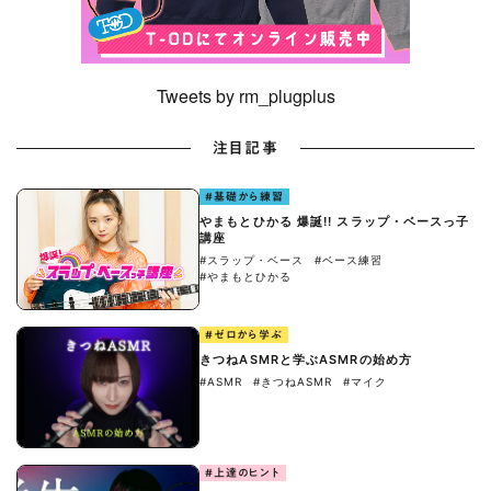
Tweets by rm_plugplus
注目記事
#基礎から練習
やまもとひかる 爆誕!! スラップ・ベースっ子
講座
#スラップ・ベース
#ベース練習
#やまもとひかる
#ゼロから学ぶ
きつねASMRと学ぶASMRの始め方
#ASMR
#きつねASMR
#マイク
#上達のヒント