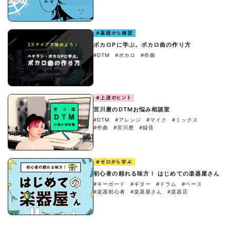
#基礎から練習
ボカロPに学ぶ。ボカロ曲の作り方
#DTM
#ボカロ
#作曲
#上達のヒント
宮川麿のDTMお悩み相談室
#DTM
#アレンジ
#マイク
#ミックス
#作曲
#宮川麿
#録音
#ゼロから学ぶ
初心者の頼れる味方！ はじめての楽器屋さん
#キーボード
#ギター
#ドラム
#ベース
#楽器初心者
#楽器屋さん
#楽器店