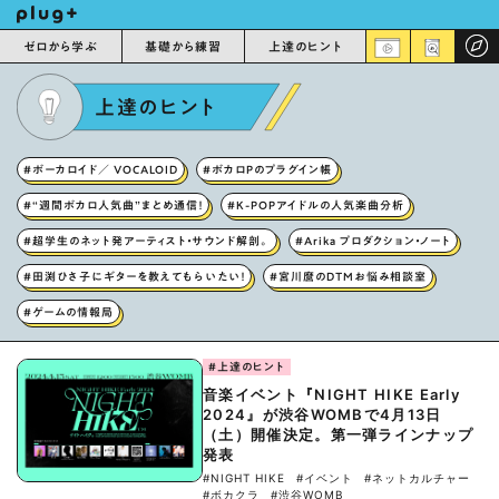
ゼロから学ぶ
基礎から練習
上達のヒント
上達のヒント
#ボーカロイド／ VOCALOID
#ボカロPのプラグイン帳
#“週間ボカロ人気曲”まとめ通信！
#K-POPアイドルの人気楽曲分析
#超学生のネット発アーティスト・サウンド解剖。
#Arika プロダクション・ノート
#田渕ひさ子にギターを教えてもらいたい！
#宮川麿のDTMお悩み相談室
#ゲームの情報局
#上達のヒント
音楽イベント『NIGHT HIKE Early
2024』が渋谷WOMBで4月13日
（土）開催決定。第一弾ラインナップ
発表
#NIGHT HIKE
#イベント
#ネットカルチャー
#ボカクラ
#渋谷WOMB