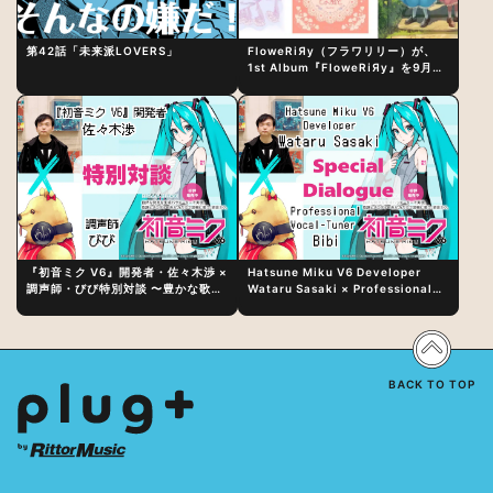
第42話「未来派LOVERS」
FloweRiЯy（フラワリリー）が、
1st Album『FloweRiЯy』を9月23
日（水）にリリース！
『初音ミク V6』開発者・佐々木渉 ×
Hatsune Miku V6 Developer
調声師・びび特別対談 〜豊かな歌声
Wataru Sasaki × Professional
表現の秘訣は、“歌うキャラクターへ
Vocal-Tuner Bibi Special
の愛”と“推し活”にあった！？
Dialogue: The Secret to Rich
Vocal Expression Lies in “Love
for the singing characters” and
“Oshikatsu”!?
BACK TO TOP