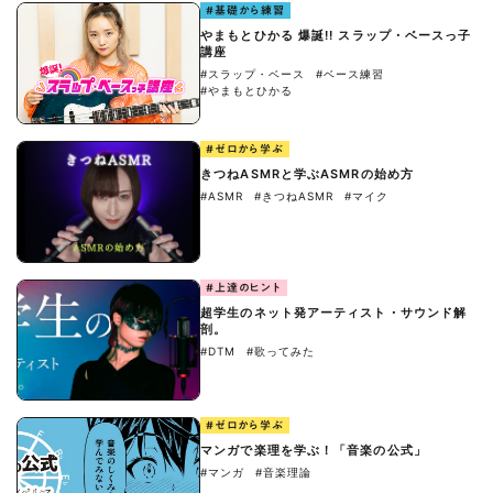
#基礎から練習
やまもとひかる 爆誕!! スラップ・ベースっ子
講座
#スラップ・ベース
#ベース練習
#やまもとひかる
#ゼロから学ぶ
きつねASMRと学ぶASMRの始め方
#ASMR
#きつねASMR
#マイク
#上達のヒント
超学生のネット発アーティスト・サウンド解
剖。
#DTM
#歌ってみた
#ゼロから学ぶ
マンガで楽理を学ぶ！「音楽の公式」
#マンガ
#音楽理論