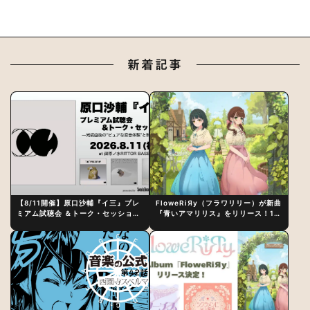
新着記事
【8/11開催】原口沙輔『イ三』プレ
FloweRiЯy（フラワリリー）が新曲
ミアム試聴会 ＆トーク・セッション
『青いアマリリス』をリリース！1st
〜完成直後の“ピュアな原音体験”と
アルバム詳細も発表
制作秘話