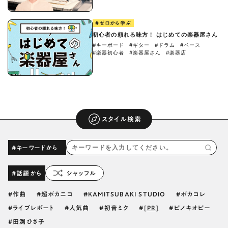
#ゼロから学ぶ
初心者の頼れる味方！ はじめての楽器屋さん
#キーボード
#ギター
#ドラム
#ベース
#楽器初心者
#楽器屋さん
#楽器店
スタイル検索
#キーワードから
#話題から
シャッフル
作曲
超ボカニコ
KAMITSUBAKI STUDIO
ボカコレ
ライブレポート
人気曲
初音ミク
[PR]
ピノキオピー
田渕ひさ子