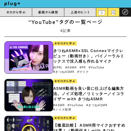
ゼロから学ぶ
基礎から練習
上達のヒント
“YouTube”タグの一覧ページ
4記事
#ゼロから学ぶ
きつねASMR×SSL Connexマイクレ
ビュー（動画付き）。バイノーラルミ
ックスで没入感も作れるマイク
#[PR]
#ASMR
#PR
#YouTube
#きつねASMR
#マイク
#ゼロから学ぶ
ASMR動画を良い音に仕上げる編集方
法。ノイズ処理／リミッター／イコラ
イザー with きつねASMR
#ASMR
#YouTube
#きつねASMR
#ノイズ処理
#ゼロから学ぶ
【徹底比較】 ASMR用マイクおすすめ
18選！（動画付き）with きつね