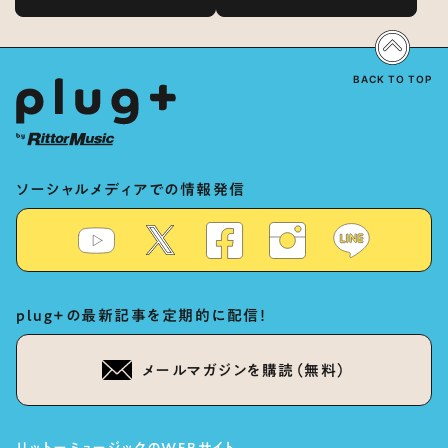
表現の秘訣は、“歌うキャラクターへ
Vocal-Tuner Bibi Special
の愛”と“推し活”にあった！？
Dialogue: The Secret to Rich
Vocal Expression Lies in “Love
for the singing characters” and
“Oshikatsu”!?
BACK TO TOP
ソーシャルメディアでの情報発信
plug+の最新記事を定期的に配信！
メールマガジンを購読（無料）