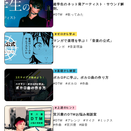
超学生のネット発アーティスト・サウンド解
剖。
#DTM
#歌ってみた
#ゼロから学ぶ
マンガで楽理を学ぶ！「音楽の公式」
#マンガ
#音楽理論
#基礎から練習
ボカロPに学ぶ。ボカロ曲の作り方
#DTM
#ボカロ
#作曲
#上達のヒント
宮川麿のDTMお悩み相談室
#DTM
#アレンジ
#マイク
#ミックス
#作曲
#宮川麿
#録音