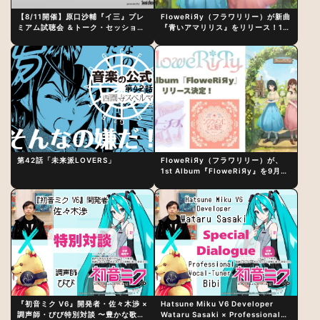
【8/11開催】原口沙輔『イ三』プレ
FloweRiЯy（フラワリリー）が新曲
ミアム試聴会 ＆トーク・セッション
『青いアマリリス』をリリース！1st
〜完成直後の“ピュアな原音体験”と
アルバム詳細も発表
制作秘話
第42話「未来派LOVERS」
FloweRiЯy（フラワリリー）が、
1st Album『FloweRiЯy』を9月23
日（水）にリリース！
『初音ミク V6』開発者・佐々木渉 ×
Hatsune Miku V6 Developer
調声師・びび特別対談 〜豊かな歌声
Wataru Sasaki × Professional