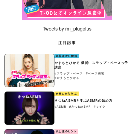
Tweets by rm_plugplus
注目記事
#基礎から練習
やまもとひかる 爆誕!! スラップ・ベースっ子
講座
#スラップ・ベース
#ベース練習
#やまもとひかる
#ゼロから学ぶ
きつねASMRと学ぶASMRの始め方
#ASMR
#きつねASMR
#マイク
#上達のヒント