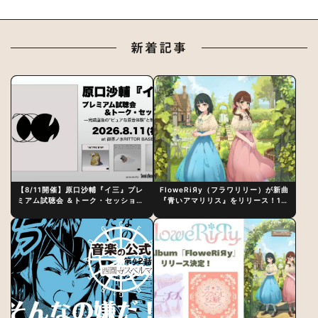
新着記事
【8/11開催】原口沙輔『イ三』プレ
FloweRiЯy（フラワリリー）が新曲
ミアム試聴会 ＆トーク・セッション
『青いアマリリス』をリリース！1st
〜完成直後の“ピュアな原音体験”と
アルバム詳細も発表
制作秘話