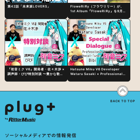
第42話「未来派LOVERS」
FloweRiЯy（フラワリリー）が、
1st Album『FloweRiЯy』を9月23
日（水）にリリース！
『初音ミク V6』開発者・佐々木渉 ×
Hatsune Miku V6 Developer
調声師・びび特別対談 〜豊かな歌声
Wataru Sasaki × Professional
表現の秘訣は、“歌うキャラクターへ
Vocal-Tuner Bibi Special
の愛”と“推し活”にあった！？
Dialogue: The Secret to Rich
Vocal Expression Lies in “Love
for the singing characters” and
“Oshikatsu”!?
BACK TO TOP
ソーシャルメディアでの情報発信