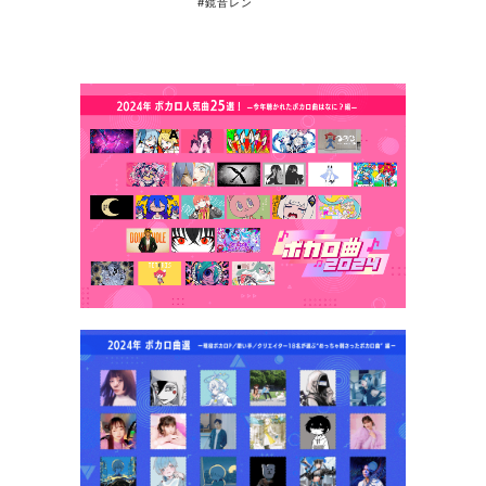
#鏡音レン