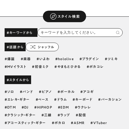
スタイル検索
#キーワードから
#話題から
シャッフル
爆誕
楽器
いよわ
hololive
プラグイン
ツミキ
MVイラスト
初音ミク
やまもとひかる
ボカコレ
#スタイルから
ソロ
バンド
ピアノ
ボーカル
アコギ
エレキ・ギター
ベース
ドラム
キーボード
パーカション
DTM
DJ
HIPHOP
EDM
ウクレレ
クラシック・ギター
三線
ラップ
配信
アコースティック・ギター
ボカロ
ASMR
VTuber