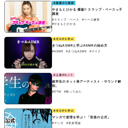
#基礎から練習
やまもとひかる 爆誕!! スラップ・ベースっ子
講座
#スラップ・ベース
#ベース練習
#やまもとひかる
#ゼロから学ぶ
きつねASMRと学ぶASMRの始め方
#ASMR
#きつねASMR
#マイク
#上達のヒント
超学生のネット発アーティスト・サウンド解
剖。
#DTM
#歌ってみた
#ゼロから学ぶ
マンガで楽理を学ぶ！「音楽の公式」
#マンガ
#音楽理論