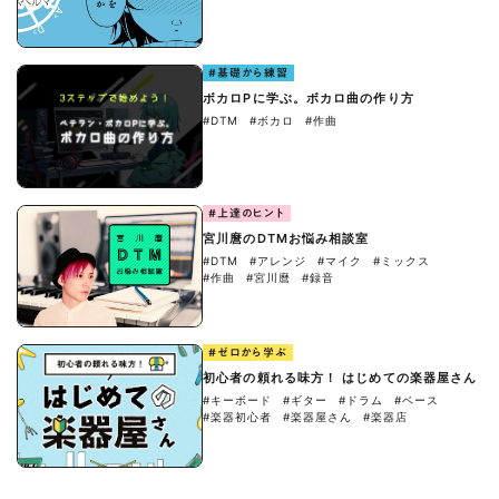
#基礎から練習
ボカロPに学ぶ。ボカロ曲の作り方
#DTM
#ボカロ
#作曲
#上達のヒント
宮川麿のDTMお悩み相談室
#DTM
#アレンジ
#マイク
#ミックス
#作曲
#宮川麿
#録音
#ゼロから学ぶ
初心者の頼れる味方！ はじめての楽器屋さん
#キーボード
#ギター
#ドラム
#ベース
#楽器初心者
#楽器屋さん
#楽器店