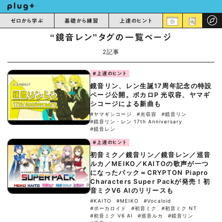
ゼロから学ぶ
基礎から練習
上達のヒント
“鏡音レン”タグの一覧ページ
2記事
#上達のヒント
鏡音リン、レン生誕17周年記念の特設
ページ公開。ボカロP 光収容、ヤマギ
シコージによる新曲も
#ヤマギシコージ
#光収容
#鏡音リン
#鏡音リン・レン 17th Anniversary
#鏡音レン
#上達のヒント
初音ミク／鏡音リン／鏡音レン／巡音
ルカ／MEIKO／KAITOの歌声が一つ
になったパック＝CRYPTON Piapro
Characters Super Packが発売！初
音ミクV6 AIのリリースも
#KAITO
#MEIKO
#Vocaloid
#ボーカロイド
#初音ミク
#初音ミク NT
#初音ミク V6 AI
#巡音ルカ
#鏡音リン