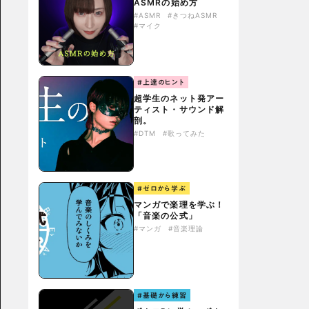
ASMRの始め方
#ASMR
#きつねASMR
#マイク
#上達のヒント
超学生のネット発アー
ティスト・サウンド解
剖。
#DTM
#歌ってみた
#ゼロから学ぶ
マンガで楽理を学ぶ！
「音楽の公式」
#マンガ
#音楽理論
#基礎から練習