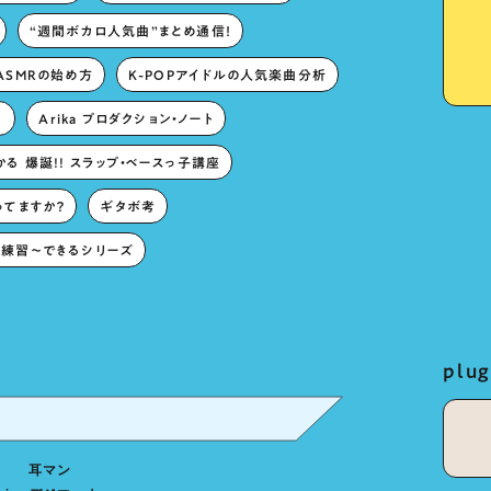
“週間ボカロ人気曲”まとめ通信！
ASMRの始め方
K-POPアイドルの人気楽曲分析
。
Arika プロダクション・ノート
る 爆誕!! スラップ・ベースっ子講座
ってますか？
ギタボ考
練習〜できるシリーズ
pl
耳マン