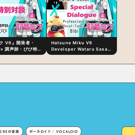
ク V6』開発者・
Hatsune Miku V6
 × 調声師・びび特
Developer Wataru Sasaki
〜豊かな歌声表現の
× Professional Vocal-
“歌うキャラクター
Tuner Bibi Special
と“推し活”にあっ
Dialogue: The Secret to
Rich Vocal Expression
Lies in “Love for the
singing characters” and
“Oshikatsu”!?
ECREの音楽
ボーカロイド／ VOCALOID