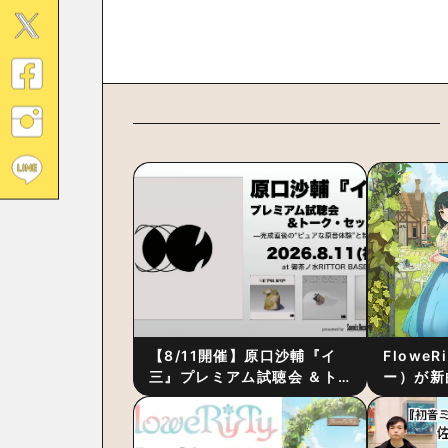
【8/11開催】原口沙輔『イ
Flowe
三』プレミアム試聴会 ＆ト
ー）が新
ーク・セッション 〜完成直
ス』をリ
後の“ピュアな原音体験”と制
ム詳細も
作秘話