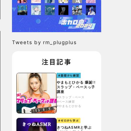
Tweets by rm_plugplus
注目記事
#基礎から練習
やまもとひかる 爆誕!!
スラップ・ベースっ子
講座
#スラップ・ベース
#ベース練習
#やまもとひかる
#ゼロから学ぶ
きつねASMRと学ぶ