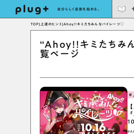
自分らしく音楽を始める。
TOP
|
上達のヒント
|
Ahoy!!キミたちみんなパイレーツ♡
“Ahoy!!キミたち
覧ページ
#
【
『
1
#