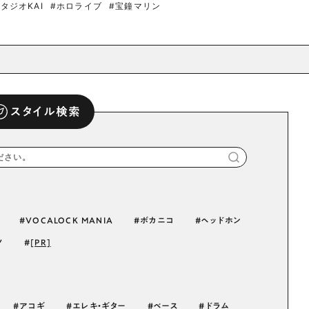
タジオKAI
#ホロライブ
#宝鐘マリン
スタイル検索
VOCALOCK MANIA
ボカニコ
ヘッドホン
ノ
[PR]
アコギ
エレキ・ギター
ベース
ドラム