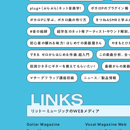
plug+（ぷらぷら）ネット音楽学！
ボカロPのプラグイン帳
ボカロPに学ぶ。ボカロ曲の作り方
きつねASMRと学ぶ
#音の絵師
超学生のネット発アーティスト・サウンド解剖
初心者の頼れる味方！ はじめての楽器屋さん
やまもとひか
できる ゼロからはじめる作曲 超入門
この楽曲分析、合
田渕ひさ子にギターを教えてもらいたい！
基礎からの楽器
マチーデフ ラップ講座初級
ニュース／製品情報
リットーミュージックのWEBメディア
Guitar Magazine
Vocal Magazine Web