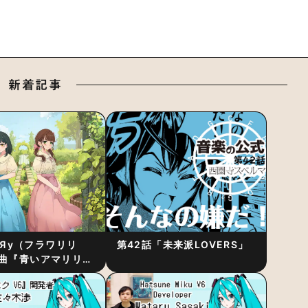
新着記事
RiЯy（フラワリリ
第42話「未来派LOVERS」
曲『青いアマリリ
リース！1stアルバ
発表