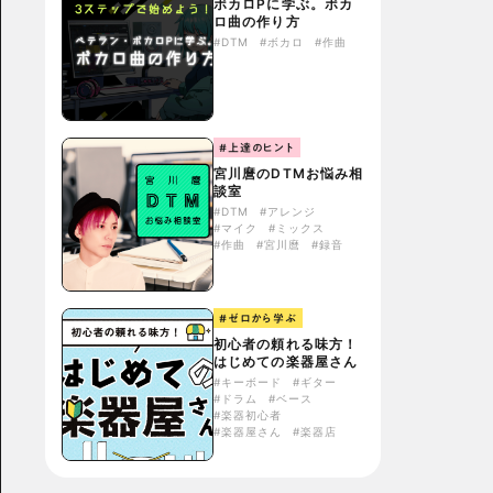
ボカロPに学ぶ。ボカ
ロ曲の作り方
#DTM
#ボカロ
#作曲
#上達のヒント
宮川麿のDTMお悩み相
談室
#DTM
#アレンジ
#マイク
#ミックス
#作曲
#宮川麿
#録音
#ゼロから学ぶ
初心者の頼れる味方！
はじめての楽器屋さん
#キーボード
#ギター
#ドラム
#ベース
#楽器初心者
#楽器屋さん
#楽器店