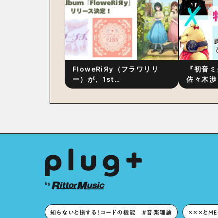
FloweRiЯy（フラワリリ
『初音ミ
ー）が、1st
佐々木渉
Album『FloweRiЯy』を9
別対談 
月23日（水）にリリース！
秘訣は、
への愛”
た！？
知らないと損する！コードの機能 #音楽理論
×××とM