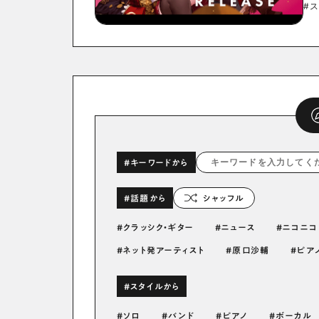
#ス
#キーワードから
#話題から
シャッフル
クラッシク・ギター
ニュース
ニコニコ
ネット発アーティスト
原口沙輔
ピア
#スタイルから
ソロ
バンド
ピアノ
ボーカル