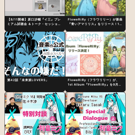
【8/11開催】原口沙輔『イ三』プレ
FloweRiЯy（フラワリリー）が新曲
ミアム試聴会 ＆トーク・セッション
『青いアマリリス』をリリース！1st
〜完成直後の“ピュアな原音体験”と
アルバム詳細も発表
制作秘話
第42話「未来派LOVERS」
FloweRiЯy（フラワリリー）が、
1st Album『FloweRiЯy』を9月23
日（水）にリリース！