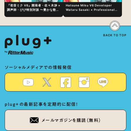
『初音ミク V6』開発者・佐々木渉 ×
Hatsune Miku V6 Developer
調声師・びび特別対談 〜豊かな歌声
Wataru Sasaki × Professional
表現の秘訣は、“歌うキャラクターへ
Vocal-Tuner Bibi Special
の愛”と“推し活”にあった！？
Dialogue: The Secret to Rich
Vocal Expression Lies in “Love
for the singing characters” and
“Oshikatsu”!?
BACK TO TOP
ソーシャルメディアでの情報発信
plug+の最新記事を定期的に配信！
メールマガジンを購読（無料）