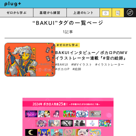
ゼロから学ぶ
基礎から練習
上達のヒント
“BAKUI”タグの一覧ページ
1記事
#ゼロから学ぶ
BAKUIインタビュー／ボカロPのMV
イラストレーター連載『#音の絵師』
#BAKUI
#MVイラスト
#イラストレーター
#ボカロP
#絵師