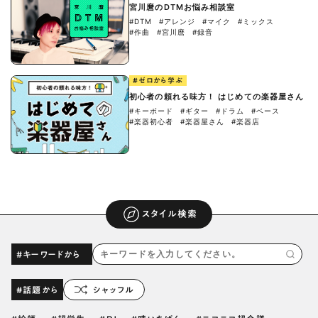
宮川麿のDTMお悩み相談室
#DTM
#アレンジ
#マイク
#ミックス
#作曲
#宮川麿
#録音
#ゼロから学ぶ
初心者の頼れる味方！ はじめての楽器屋さん
#キーボード
#ギター
#ドラム
#ベース
#楽器初心者
#楽器屋さん
#楽器店
スタイル検索
#キーワードから
#話題から
シャッフル