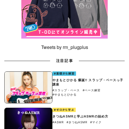
Tweets by rm_plugplus
注目記事
#基礎から練習
やまもとひかる 爆誕!! スラップ・ベースっ子
講座
#スラップ・ベース
#ベース練習
#やまもとひかる
#ゼロから学ぶ
きつねASMRと学ぶASMRの始め方
#ASMR
#きつねASMR
#マイク