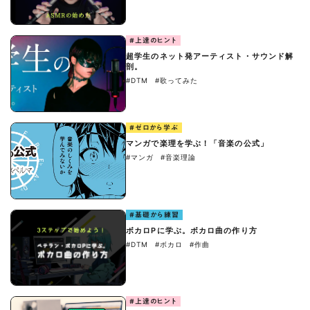
#上達のヒント
超学生のネット発アーティスト・サウンド解
剖。
#DTM
#歌ってみた
#ゼロから学ぶ
マンガで楽理を学ぶ！「音楽の公式」
#マンガ
#音楽理論
#基礎から練習
ボカロPに学ぶ。ボカロ曲の作り方
#DTM
#ボカロ
#作曲
#上達のヒント