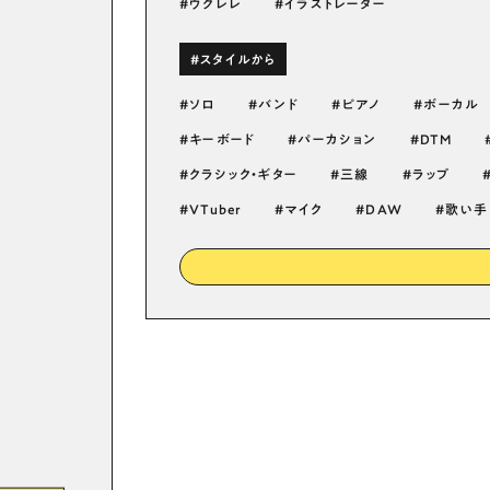
ウクレレ
イラストレーター
#スタイルから
ソロ
バンド
ピアノ
ボーカル
キーボード
パーカション
DTM
クラシック・ギター
三線
ラップ
VTuber
マイク
DAW
歌い手