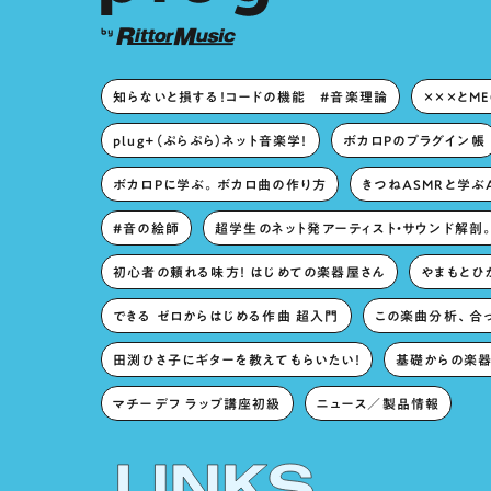
知らないと損する！コードの機能 #音楽理論
×××とM
plug+（ぷらぷら）ネット音楽学！
ボカロPのプラグイン帳
ボカロPに学ぶ。ボカロ曲の作り方
きつねASMRと学ぶ
#音の絵師
超学生のネット発アーティスト・サウンド解剖
初心者の頼れる味方！ はじめての楽器屋さん
やまもとひか
できる ゼロからはじめる作曲 超入門
この楽曲分析、合
田渕ひさ子にギターを教えてもらいたい！
基礎からの楽器
マチーデフ ラップ講座初級
ニュース／製品情報