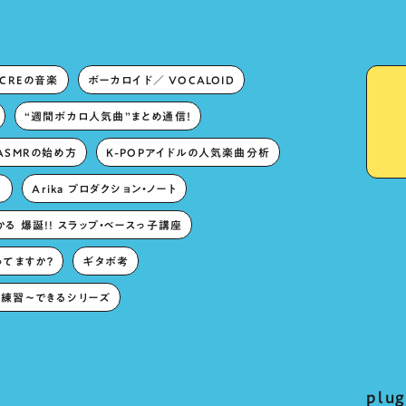
ECREの音楽
ボーカロイド／ VOCALOID
“週間ボカロ人気曲”まとめ通信！
ASMRの始め方
K-POPアイドルの人気楽曲分析
。
Arika プロダクション・ノート
る 爆誕!! スラップ・ベースっ子講座
ってますか？
ギタボ考
練習〜できるシリーズ
pl