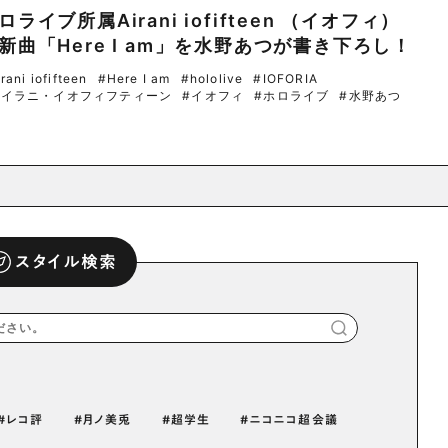
ロライブ所属Airani iofifteen （イオフィ）
新曲「Here I am」を水野あつが書き下ろし！
rani iofifteen
#Here I am
#hololive
#IOFORIA
アイラニ・イオフィフティーン
#イオフィ
#ホロライブ
#水野あつ
スタイル検索
レコ評
月ノ美兎
超学生
ニコニコ超会議