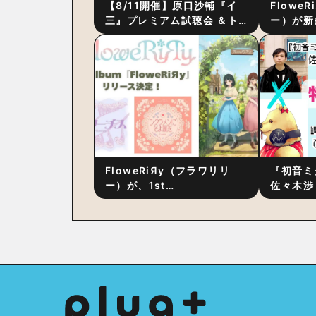
【8/11開催】原口沙輔『イ
Flowe
三』プレミアム試聴会 ＆ト
ー）が新
ーク・セッション 〜完成直
ス』をリ
後の“ピュアな原音体験”と制
ム詳細も
作秘話
FloweRiЯy（フラワリリ
『初音ミ
ー）が、1st
佐々木渉
Album『FloweRiЯy』を9
別対談 
月23日（水）にリリース！
秘訣は、
への愛”
た！？