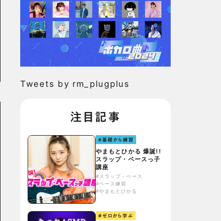
Tweets by rm_plugplus
注目記事
#基礎から練習
やまもとひかる 爆誕!!
スラップ・ベースっ子
講座
#スラップ・ベース
#ベース練習
#やまもとひかる
#ゼロから学ぶ