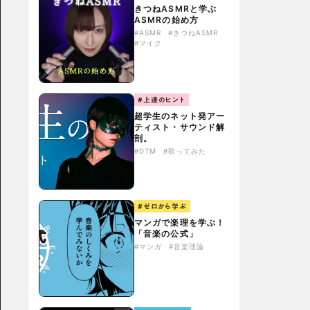
きつねASMRと学ぶ
ASMRの始め方
#ASMR
#きつねASMR
#マイク
#上達のヒント
超学生のネット発アー
ティスト・サウンド解
剖。
#DTM
#歌ってみた
#ゼロから学ぶ
マンガで楽理を学ぶ！
「音楽の公式」
#マンガ
#音楽理論