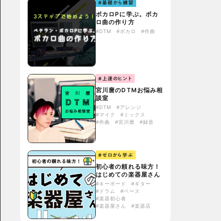
#基礎から練習
ボカロPに学ぶ。ボカ
ロ曲の作り方
#DTM
#ボカロ
#作曲
#上達のヒント
宮川麿のDTMお悩み相
談室
#DTM
#アレンジ
#マイク
#ミックス
#作曲
#宮川麿
#録音
#ゼロから学ぶ
初心者の頼れる味方！
はじめての楽器屋さん
#キーボード
#ギター
#ドラム
#ベース
#楽器初心者
#楽器屋さん
#楽器店