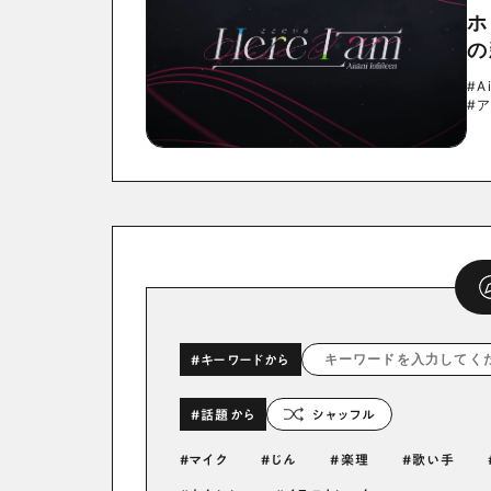
ホ
の
#Ai
#
#キーワードから
#話題から
シャッフル
マイク
じん
楽理
歌い手