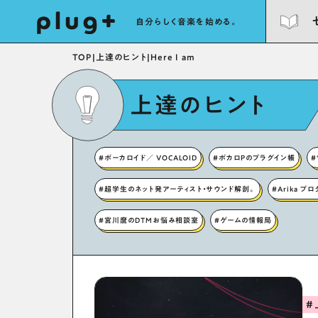
自分らしく音楽を始める。
TOP
|
上達のヒント
|
Here I am
上達のヒント
#ボーカロイド／ VOCALOID
#ボカロPのプラグイン帳
#
#超学生のネット発アーティスト・サウンド解剖。
#Arika プ
#宮川麿のDTMお悩み相談室
#ゲームの情報局
#