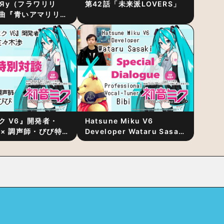
RiЯy（フラワリリ
第42話「未来派LOVERS」
曲『青いアマリリ
リース！1stアルバ
発表
ク V6』開発者・
Hatsune Miku V6
 × 調声師・びび特
Developer Wataru Sasaki
〜豊かな歌声表現の
× Professional Vocal-
“歌うキャラクター
Tuner Bibi Special
と“推し活”にあっ
Dialogue: The Secret to
Rich Vocal Expression
Lies in “Love for the
singing characters” and
“Oshikatsu”!?