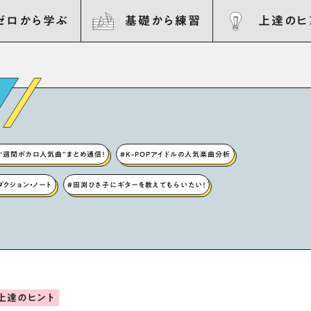
ゼロから学ぶ
基礎から練習
上達のヒ
“週間ボカロ人気曲”まとめ通信！
#K-POPアイドルの人気楽曲分析
ロダクション・ノート
#田渕ひさ子にギターを教えてもらいたい！
上達のヒント