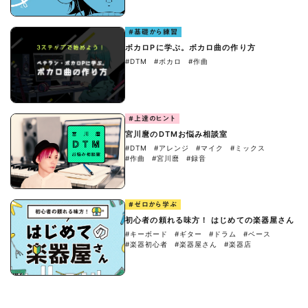
#基礎から練習
ボカロPに学ぶ。ボカロ曲の作り方
#DTM
#ボカロ
#作曲
#上達のヒント
宮川麿のDTMお悩み相談室
#DTM
#アレンジ
#マイク
#ミックス
#作曲
#宮川麿
#録音
#ゼロから学ぶ
初心者の頼れる味方！ はじめての楽器屋さん
#キーボード
#ギター
#ドラム
#ベース
#楽器初心者
#楽器屋さん
#楽器店