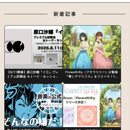
新着記事
【8/11開催】原口沙輔『イ三』プレ
FloweRiЯy（フラワリリー）が新曲
ミアム試聴会 ＆トーク・セッション
『青いアマリリス』をリリース！1st
〜完成直後の“ピュアな原音体験”と
アルバム詳細も発表
制作秘話