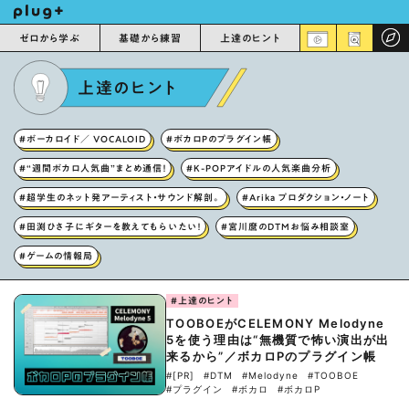
ゼロから学ぶ
基礎から練習
上達のヒント
上達のヒント
#ボーカロイド／ VOCALOID
#ボカロPのプラグイン帳
#“週間ボカロ人気曲”まとめ通信！
#K-POPアイドルの人気楽曲分析
#超学生のネット発アーティスト・サウンド解剖。
#Arika プロダクション・ノート
#田渕ひさ子にギターを教えてもらいたい！
#宮川麿のDTMお悩み相談室
#ゲームの情報局
#上達のヒント
TOOBOEがCELEMONY Melodyne
5を使う理由は“無機質で怖い演出が出
来るから”／ボカロPのプラグイン帳
#[PR]
#DTM
#Melodyne
#TOOBOE
#プラグイン
#ボカロ
#ボカロP