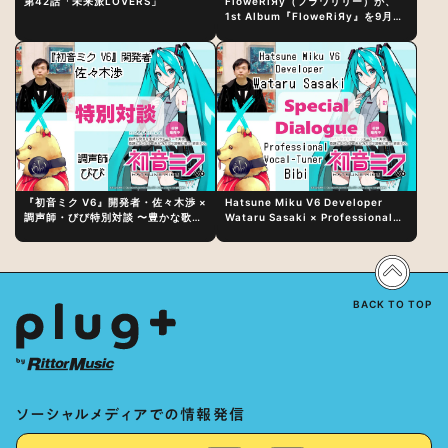
第42話「未来派LOVERS」
FloweRiЯy（フラワリリー）が、
1st Album『FloweRiЯy』を9月23
日（水）にリリース！
『初音ミク V6』開発者・佐々木渉 ×
Hatsune Miku V6 Developer
調声師・びび特別対談 〜豊かな歌声
Wataru Sasaki × Professional
表現の秘訣は、“歌うキャラクターへ
Vocal-Tuner Bibi Special
の愛”と“推し活”にあった！？
Dialogue: The Secret to Rich
Vocal Expression Lies in “Love
for the singing characters” and
“Oshikatsu”!?
BACK TO TOP
ソーシャルメディアでの情報発信