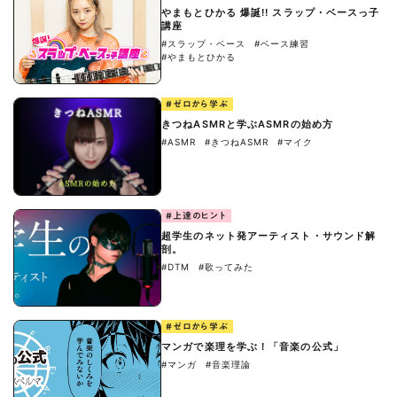
やまもとひかる 爆誕!! スラップ・ベースっ子
講座
#スラップ・ベース
#ベース練習
#やまもとひかる
#ゼロから学ぶ
きつねASMRと学ぶASMRの始め方
#ASMR
#きつねASMR
#マイク
#上達のヒント
超学生のネット発アーティスト・サウンド解
剖。
#DTM
#歌ってみた
#ゼロから学ぶ
マンガで楽理を学ぶ！「音楽の公式」
#マンガ
#音楽理論