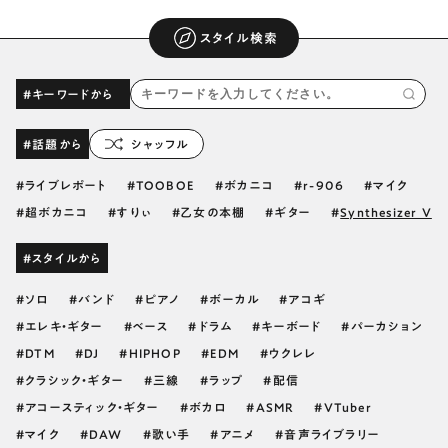
スタイル検索
#キーワードから
#話題から
シャッフル
ライブレポート
TOOBOE
ボカニコ
r-906
マイク
超ボカニコ
すりぃ
乙女の本棚
ギター
Synthesizer V
#スタイルから
ソロ
バンド
ピアノ
ボーカル
アコギ
エレキ・ギター
ベース
ドラム
キーボード
パーカション
DTM
DJ
HIPHOP
EDM
ウクレレ
クラシック・ギター
三線
ラップ
配信
アコースティック・ギター
ボカロ
ASMR
VTuber
マイク
DAW
歌い手
アニメ
音声ライブラリー