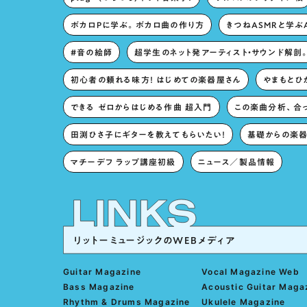
ボカロPに学ぶ。ボカロ曲の作り方
きつねASMRと学ぶ
#音の絵師
超学生のネット発アーティスト・サウンド解剖
初心者の頼れる味方！ はじめての楽器屋さん
やまもとひか
できる ゼロからはじめる作曲 超入門
この楽曲分析、合
田渕ひさ子にギターを教えてもらいたい！
基礎からの楽器
マチーデフ ラップ講座初級
ニュース／製品情報
リットーミュージックのWEBメディア
Guitar Magazine
Vocal Magazine Web
Bass Magazine
Acoustic Guitar Maga
Rhythm & Drums Magazine
Ukulele Magazine