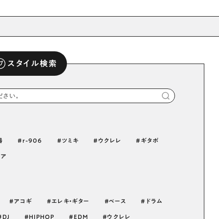
スタイル検索
器
r-906
ツミキ
ウクレレ
ギタボ
ニア
アコギ
エレキ・ギター
ベース
ドラム
DJ
HIPHOP
EDM
ウクレレ