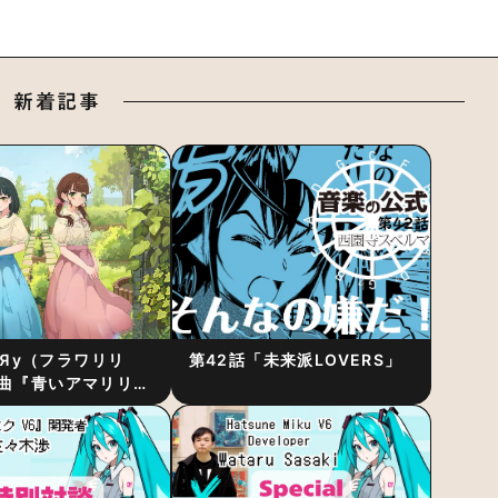
新着記事
RiЯy（フラワリリ
第42話「未来派LOVERS」
曲『青いアマリリ
リース！1stアルバ
発表