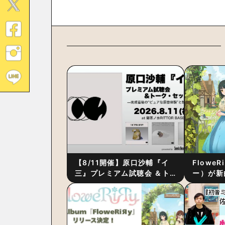
【8/11開催】原口沙輔『イ
Flowe
三』プレミアム試聴会 ＆ト
ー）が新
ーク・セッション 〜完成直
ス』をリ
後の“ピュアな原音体験”と制
ム詳細も
作秘話