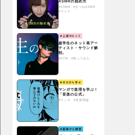
ASMRの始め方
#ASMR
#きつねASMR
#マイク
#上達のヒント
超学生のネット発アー
ティスト・サウンド解
剖。
#DTM
#歌ってみた
#ゼロから学ぶ
マンガで楽理を学ぶ！
「音楽の公式」
#マンガ
#音楽理論
#基礎から練習