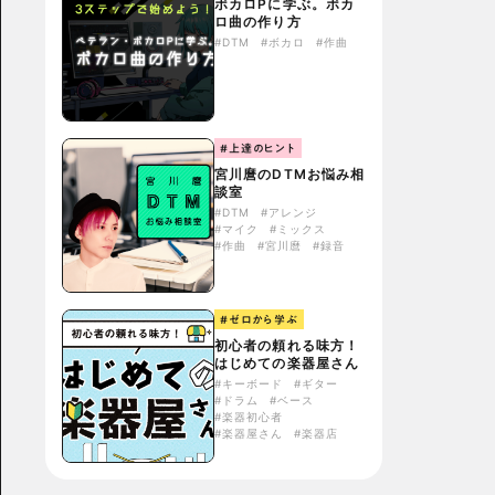
ボカロPに学ぶ。ボカ
ロ曲の作り方
#DTM
#ボカロ
#作曲
#上達のヒント
宮川麿のDTMお悩み相
談室
#DTM
#アレンジ
#マイク
#ミックス
#作曲
#宮川麿
#録音
#ゼロから学ぶ
初心者の頼れる味方！
はじめての楽器屋さん
#キーボード
#ギター
#ドラム
#ベース
#楽器初心者
#楽器屋さん
#楽器店