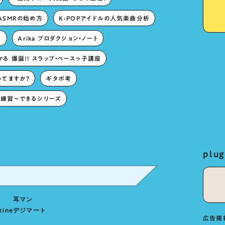
ASMRの始め方
K-POPアイドルの人気楽曲分析
。
Arika プロダクション・ノート
る 爆誕!! スラップ・ベースっ子講座
ってますか？
ギタボ考
練習〜できるシリーズ
pl
耳マン
zine
デジマート
広告掲