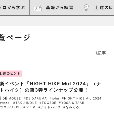
ゼロから学ぶ
基礎から練習
上達のヒ
一覧ページ
1記事
上達のヒント
楽イベント『NIGHT HIKE Mid 2024』（ナ
トハイク）の第3弾ラインナップ公開！
É DÉ MOUSE
#DJ DARUMA
#john
#NIGHT HIKE Mid 2024
evnzel
#TAKU INOUE
#TOOBOE
#YOSA & TAAR
サツマカワRPG
#ツミキ
#ナイトハイク
#なみぐる