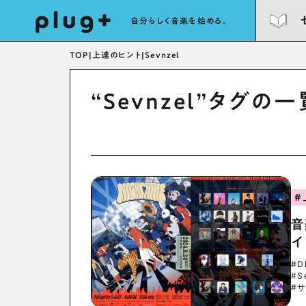
自分らしく音楽を始める。
TOP
|
上達のヒント
|
Sevnzel
“Sevnzel”タグの
#
音
イ
#D
#S
#