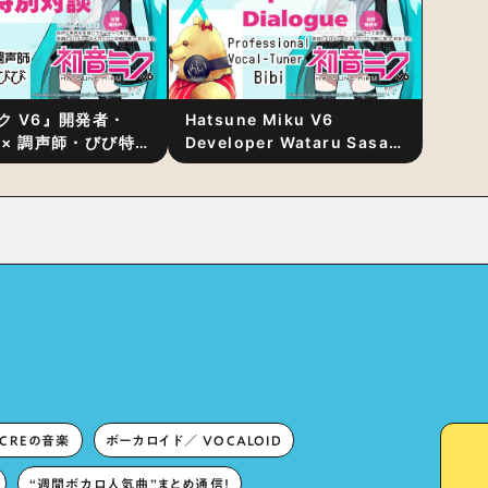
ク V6』開発者・
Hatsune Miku V6
 × 調声師・びび特
Developer Wataru Sasaki
〜豊かな歌声表現の
× Professional Vocal-
“歌うキャラクター
Tuner Bibi Special
と“推し活”にあっ
Dialogue: The Secret to
Rich Vocal Expression
Lies in “Love for the
singing characters” and
“Oshikatsu”!?
ECREの音楽
ボーカロイド／ VOCALOID
“週間ボカロ人気曲”まとめ通信！