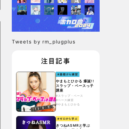
Tweets by rm_plugplus
注目記事
#基礎から練習
やまもとひかる 爆誕!!
スラップ・ベースっ子
講座
#スラップ・ベース
#ベース練習
#やまもとひかる
#ゼロから学ぶ
きつねASMRと学ぶ