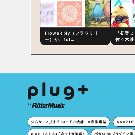
FloweRiЯy（フラワリリ
『初音ミ
ー）が、1st
佐々木渉
Album『FloweRiЯy』を9
別対談 
月23日（水）にリリース！
秘訣は、
への愛”
た！？
知らないと損する！コードの機能 #音楽理論
×××とM
plug+（ぷらぷら）ネット音楽学！
ボカロPのプラグイン帳