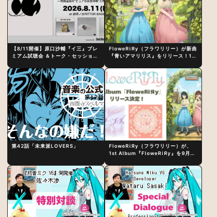
【8/11開催】原口沙輔『イ三』プレ
FloweRiЯy（フラワリリー）が新曲
ミアム試聴会 ＆トーク・セッション
『青いアマリリス』をリリース！1st
〜完成直後の“ピュアな原音体験”と
アルバム詳細も発表
制作秘話
第42話「未来派LOVERS」
FloweRiЯy（フラワリリー）が、
1st Album『FloweRiЯy』を9月23
日（水）にリリース！