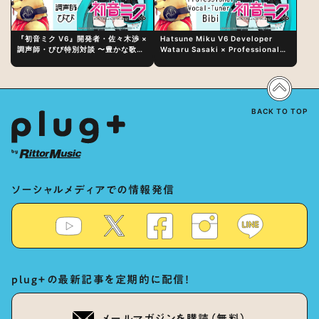
『初音ミク V6』開発者・佐々木渉 ×
Hatsune Miku V6 Developer
調声師・びび特別対談 〜豊かな歌声
Wataru Sasaki × Professional
表現の秘訣は、“歌うキャラクターへ
Vocal-Tuner Bibi Special
の愛”と“推し活”にあった！？
Dialogue: The Secret to Rich
Vocal Expression Lies in “Love
for the singing characters” and
“Oshikatsu”!?
BACK TO TOP
ソーシャルメディアでの情報発信
plug+の最新記事を定期的に配信！
メールマガジンを購読（無料）