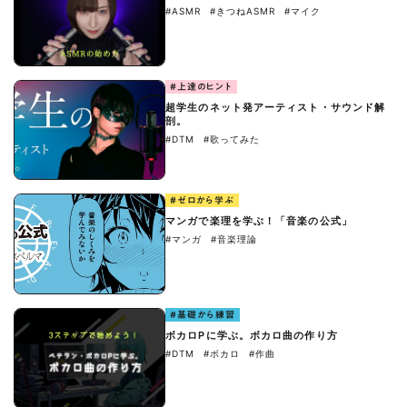
#ASMR
#きつねASMR
#マイク
#上達のヒント
超学生のネット発アーティスト・サウンド解
剖。
#DTM
#歌ってみた
#ゼロから学ぶ
マンガで楽理を学ぶ！「音楽の公式」
#マンガ
#音楽理論
#基礎から練習
ボカロPに学ぶ。ボカロ曲の作り方
#DTM
#ボカロ
#作曲