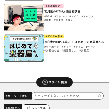
#上達のヒント
宮川麿のDTMお悩み相談室
#DTM
#アレンジ
#マイク
#ミックス
#作曲
#宮川麿
#録音
#ゼロから学ぶ
初心者の頼れる味方！ はじめての楽器屋さん
#キーボード
#ギター
#ドラム
#ベース
#楽器初心者
#楽器屋さん
#楽器店
スタイル検索
#キーワードから
#話題から
シャッフル