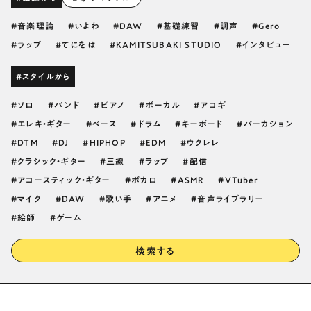
音楽理論
いよわ
DAW
基礎練習
調声
Gero
ラップ
てにをは
KAMITSUBAKI STUDIO
インタビュー
#スタイルから
ソロ
バンド
ピアノ
ボーカル
アコギ
エレキ・ギター
ベース
ドラム
キーボード
パーカション
DTM
DJ
HIPHOP
EDM
ウクレレ
クラシック・ギター
三線
ラップ
配信
アコースティック・ギター
ボカロ
ASMR
VTuber
マイク
DAW
歌い手
アニメ
音声ライブラリー
絵師
ゲーム
検索する