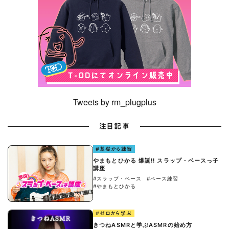
Tweets by rm_plugplus
注目記事
#基礎から練習
やまもとひかる 爆誕!! スラップ・ベースっ子
講座
#スラップ・ベース
#ベース練習
#やまもとひかる
#ゼロから学ぶ
きつねASMRと学ぶASMRの始め方