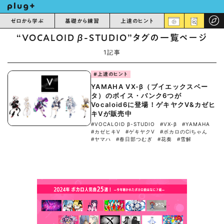
ゼロから学ぶ
基礎から練習
上達のヒント
“VOCALOID β-STUDIO”タグの一覧ページ
1記事
#上達のヒント
YAMAHA VX-β（ブイエックスベー
タ）のボイス・バンク6つが
Vocaloid6に登場！ゲキヤクV&カゼヒ
キVが販売中
#VOCALOID β-STUDIO
#VX-β
#YAMAHA
#カゼヒキV
#ゲキヤクV
#ボカロのCiちゃん
#ヤマハ
#春日部つむぎ
#花奏
#雪解