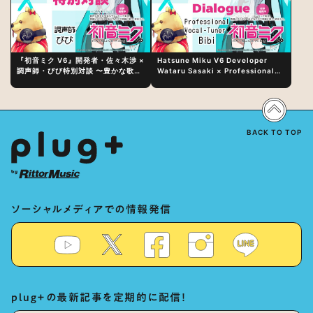
『初音ミク V6』開発者・佐々木渉 ×
Hatsune Miku V6 Developer
調声師・びび特別対談 〜豊かな歌声
Wataru Sasaki × Professional
表現の秘訣は、“歌うキャラクターへ
Vocal-Tuner Bibi Special
の愛”と“推し活”にあった！？
Dialogue: The Secret to Rich
Vocal Expression Lies in “Love
for the singing characters” and
“Oshikatsu”!?
BACK TO TOP
ソーシャルメディアでの情報発信
plug+の最新記事を定期的に配信！