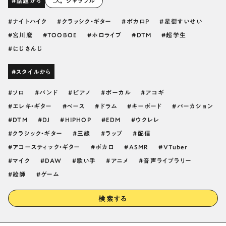
#話題から
シャッフル
ナイトハイク
クラッシク・ギター
ボカロP
星街すいせい
宮川麿
TOOBOE
ホロライブ
DTM
超学生
にじさんじ
#スタイルから
ソロ
バンド
ピアノ
ボーカル
アコギ
エレキ・ギター
ベース
ドラム
キーボード
パーカション
DTM
DJ
HIPHOP
EDM
ウクレレ
クラシック・ギター
三線
ラップ
配信
アコースティック・ギター
ボカロ
ASMR
VTuber
マイク
DAW
歌い手
アニメ
音声ライブラリー
絵師
ゲーム
検索する