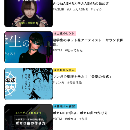
きつねASMRと学ぶASMRの始め方
#ASMR
#きつねASMR
#マイク
#上達のヒント
超学生のネット発アーティスト・サウンド解
剖。
#DTM
#歌ってみた
#ゼロから学ぶ
マンガで楽理を学ぶ！「音楽の公式」
#マンガ
#音楽理論
#基礎から練習
ボカロPに学ぶ。ボカロ曲の作り方
#DTM
#ボカロ
#作曲