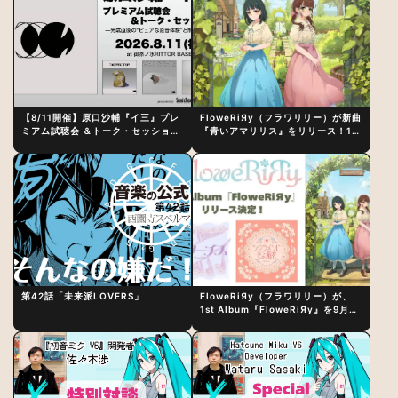
【8/11開催】原口沙輔『イ三』プレ
FloweRiЯy（フラワリリー）が新曲
ミアム試聴会 ＆トーク・セッション
『青いアマリリス』をリリース！1st
〜完成直後の“ピュアな原音体験”と
アルバム詳細も発表
制作秘話
第42話「未来派LOVERS」
FloweRiЯy（フラワリリー）が、
1st Album『FloweRiЯy』を9月23
日（水）にリリース！