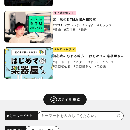
#上達のヒント
宮川麿のDTMお悩み相談室
#DTM
#アレンジ
#マイク
#ミックス
#作曲
#宮川麿
#録音
#ゼロから学ぶ
初心者の頼れる味方！ はじめての楽器屋さん
#キーボード
#ギター
#ドラム
#ベース
#楽器初心者
#楽器屋さん
#楽器店
スタイル検索
#キーワードから