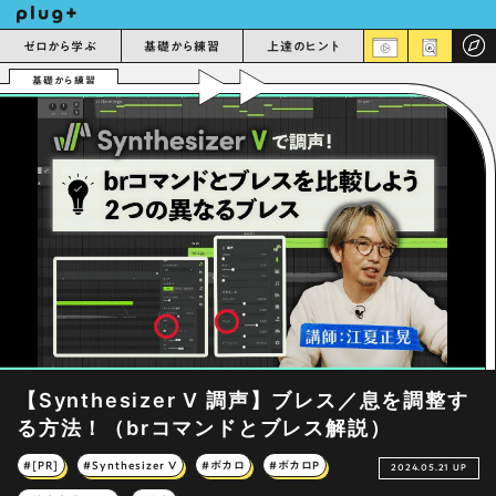
ゼロから学ぶ
基礎から練習
上達のヒント
基礎から練習
【Synthesizer V 調声】ブレス／息を調整す
る方法！（brコマンドとブレス解説）
#[PR]
#Synthesizer V
#ボカロ
#ボカロP
2024.05.21 UP