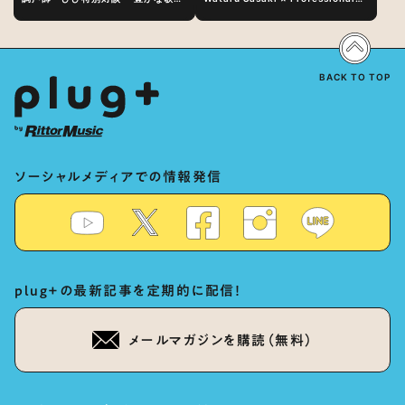
表現の秘訣は、“歌うキャラクターへ
Vocal-Tuner Bibi Special
の愛”と“推し活”にあった！？
Dialogue: The Secret to Rich
Vocal Expression Lies in “Love
for the singing characters” and
“Oshikatsu”!?
BACK TO TOP
ソーシャルメディアでの情報発信
plug+の最新記事を定期的に配信！
メールマガジンを購読（無料）