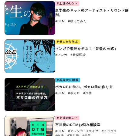
#上達のヒント
超学生のネット発アーティスト・サウンド解
剖。
#DTM
#歌ってみた
#ゼロから学ぶ
マンガで楽理を学ぶ！「音楽の公式」
#マンガ
#音楽理論
#基礎から練習
ボカロPに学ぶ。ボカロ曲の作り方
#DTM
#ボカロ
#作曲
#上達のヒント
宮川麿のDTMお悩み相談室
#DTM
#アレンジ
#マイク
#ミックス
#作曲
#宮川麿
#録音