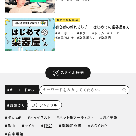
#ゼロから学ぶ
初心者の頼れる味方！ はじめての楽器屋さん
#キーボード
#ギター
#ドラム
#ベース
#楽器初心者
#楽器屋さん
#楽器店
スタイル検索
#キーワードから
#話題から
シャッフル
ボカロP
MVイラスト
ネット発アーティスト
月ノ美兎
作曲
マイク
[PR]
楽器初心者
ささくれP
音楽理論