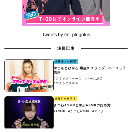
Tweets by rm_plugplus
注目記事
#基礎から練習
やまもとひかる 爆誕!! スラップ・ベースっ子
講座
#スラップ・ベース
#ベース練習
#やまもとひかる
#ゼロから学ぶ
きつねASMRと学ぶASMRの始め方
#ASMR
#きつねASMR
#マイク