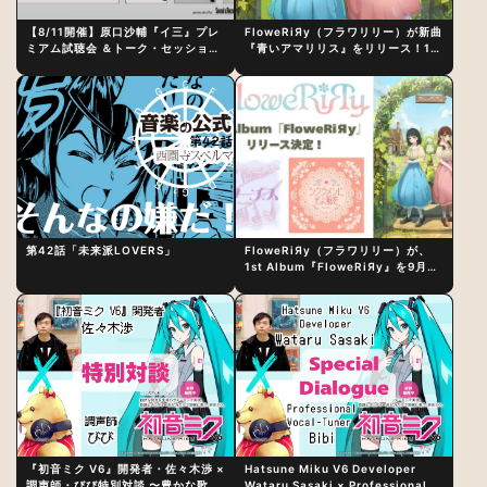
【8/11開催】原口沙輔『イ三』プレ
FloweRiЯy（フラワリリー）が新曲
ミアム試聴会 ＆トーク・セッション
『青いアマリリス』をリリース！1st
〜完成直後の“ピュアな原音体験”と
アルバム詳細も発表
制作秘話
第42話「未来派LOVERS」
FloweRiЯy（フラワリリー）が、
1st Album『FloweRiЯy』を9月23
日（水）にリリース！
『初音ミク V6』開発者・佐々木渉 ×
Hatsune Miku V6 Developer
調声師・びび特別対談 〜豊かな歌声
Wataru Sasaki × Professional