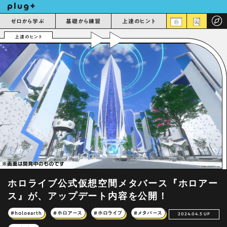
ゼロから学ぶ
基礎から練習
上達のヒント
上達のヒント
ホロライブ公式仮想空間メタバース『ホロアー
ス』が、アップデート内容を公開！
#holoearth
#ホロアース
#ホロライブ
#メタバース
2024.04.5 UP