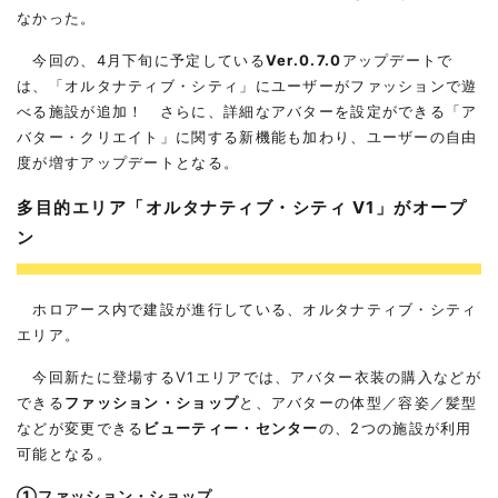
なかった。
今回の、4月下旬に予定している
Ver.0.7.0
アップデートで
は、「オルタナティブ・シティ」にユーザーがファッションで遊
べる施設が追加！ さらに、詳細なアバターを設定ができる「ア
バター・クリエイト」に関する新機能も加わり、ユーザーの自由
度が増すアップデートとなる。
多目的エリア
「オルタナティブ・シティ V1」がオープ
ン
ホロアース内で建設が進行している、オルタナティブ・シティ
エリア。
今回新たに登場するV1エリアでは、アバター衣装の購入などが
できる
ファッション・ショップ
と、アバターの体型／容姿／髪型
などが変更できる
ビューティー・センター
の、2つの施設が利用
可能となる。
①ファッション・ショップ