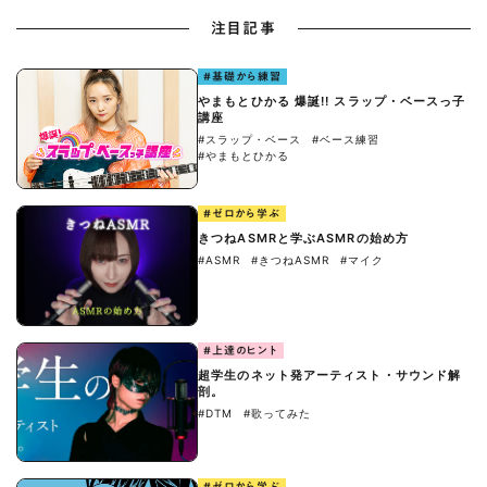
注目記事
#基礎から練習
やまもとひかる 爆誕!! スラップ・ベースっ子
講座
#スラップ・ベース
#ベース練習
#やまもとひかる
#ゼロから学ぶ
きつねASMRと学ぶASMRの始め方
#ASMR
#きつねASMR
#マイク
#上達のヒント
超学生のネット発アーティスト・サウンド解
剖。
#DTM
#歌ってみた
#ゼロから学ぶ