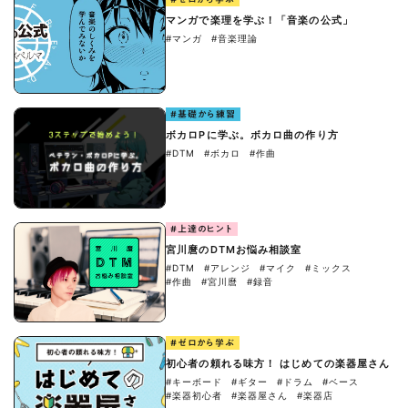
マンガで楽理を学ぶ！「音楽の公式」
#マンガ
#音楽理論
#基礎から練習
ボカロPに学ぶ。ボカロ曲の作り方
#DTM
#ボカロ
#作曲
#上達のヒント
宮川麿のDTMお悩み相談室
#DTM
#アレンジ
#マイク
#ミックス
#作曲
#宮川麿
#録音
#ゼロから学ぶ
初心者の頼れる味方！ はじめての楽器屋さん
#キーボード
#ギター
#ドラム
#ベース
#楽器初心者
#楽器屋さん
#楽器店