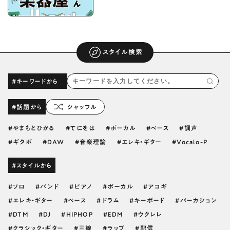
スタイル検索
#キーワードから
#話題から
シャッフル
やまもとひかる
てにをは
ボーカル
ベース
調声
ギタボ
DAW
音楽理論
エレキ・ギター
Vocalo-P
#スタイルから
ソロ
バンド
ピアノ
ボーカル
アコギ
エレキ・ギター
ベース
ドラム
キーボード
パーカション
DTM
DJ
HIPHOP
EDM
ウクレレ
クラシック・ギター
三線
ラップ
配信