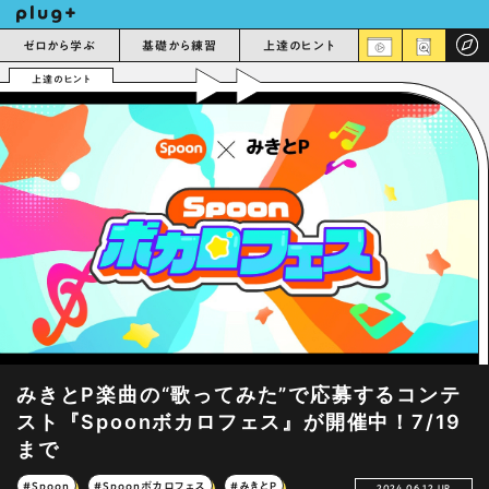
ゼロから学ぶ
基礎から練習
上達のヒント
上達のヒント
みきとP楽曲の“歌ってみた”で応募するコンテ
スト『Spoonボカロフェス』が開催中！7/19
まで
#Spoon
#Spoonボカロフェス
#みきとP
2024.06.12 UP