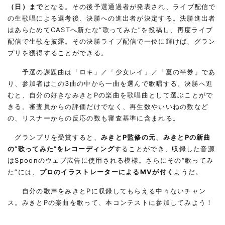
（日）まで
となる。その後予選通過者が発表され、ライブ配信で
の生歌唱による選考後、決勝への進出者が決定する。決勝進出者
はあらためてCASTへ新たな“歌ってみた”を投稿し、再度ライブ
配信で生歌を披露。その決勝ライブ配信で一位に輝けば、グラン
プリを獲得することができる。
予選の課題曲は「ロキ」／「少女レイ」／「夏の半券」であ
り、参加者はこの3曲の中から一曲を選んで歌唱する。決勝へ進
むと、自分の好きなみきとPの楽曲を歌唱曲として選ぶことがで
きる。審査員からの評価だけでなく、再生数やいいねの数など
の、リスナーからの反応の数も審査基準に含まれる。
グランプリを受賞すると、
みきとP監修の元
、
みきとPの新曲
の“歌ってみた”をレコーディング
することができ、収録した音源
はSpoonのウェブ広告に使用される模様。さらにその“歌ってみ
た”には、
プロのイラストレーターによるMVが付く
ようだ。
自分の歌声をみきとPに収録してもらえる中々ないチャン
ス。みきとPの楽曲を歌って、本コンテストに参加してみよう！