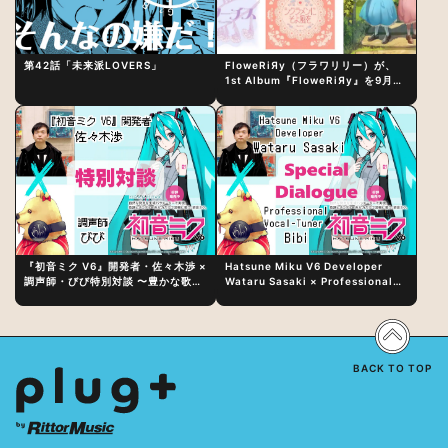
第42話「未来派LOVERS」
FloweRiЯy（フラワリリー）が、
1st Album『FloweRiЯy』を9月23
日（水）にリリース！
『初音ミク V6』開発者・佐々木渉 ×
Hatsune Miku V6 Developer
調声師・びび特別対談 〜豊かな歌声
Wataru Sasaki × Professional
表現の秘訣は、“歌うキャラクターへ
Vocal-Tuner Bibi Special
の愛”と“推し活”にあった！？
Dialogue: The Secret to Rich
Vocal Expression Lies in “Love
for the singing characters” and
“Oshikatsu”!?
BACK TO TOP