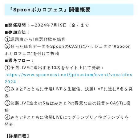
『Spoonボカロフェス
』開催概要
◼︎
開催期間
：～2024年7月19日（金）まで
◼︎
参加方法
：
①課題曲から1曲選び歌を録音
②歌った録音データをSpoonのCASTにハッシュタグ“#Spoon
ボカロフェス”を付けて投稿
◼︎
選考フロー
：
①予選LIVEに進出する10名をサイト上にて発表：
https://www.spooncast.net/jp/custom/event/vocalofes
2024
②みきとPとともに予選LIVEを生配信、決勝LIVEに進む5名を発
表
③決勝LIVE進出の5名はみきとPの得意な曲の録音をCASTに投
稿
④みきとPとともに決勝LIVEにてグランプリ／準グランプリを
発表
【詳細日程】