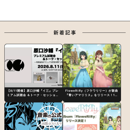
新着記事
【8/11開催】原口沙輔『イ三』プレ
FloweRiЯy（フラワリリー）が新曲
ミアム試聴会 ＆トーク・セッション
『青いアマリリス』をリリース！1st
〜完成直後の“ピュアな原音体験”と
アルバム詳細も発表
制作秘話