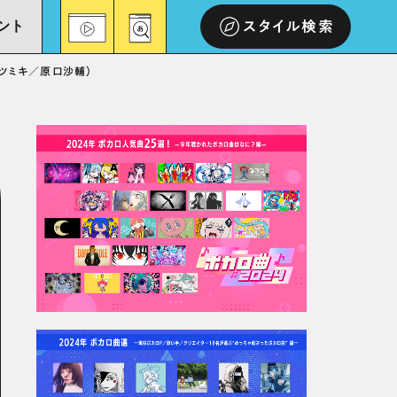
ント
スタイル検索
／ツミキ／原口沙輔）