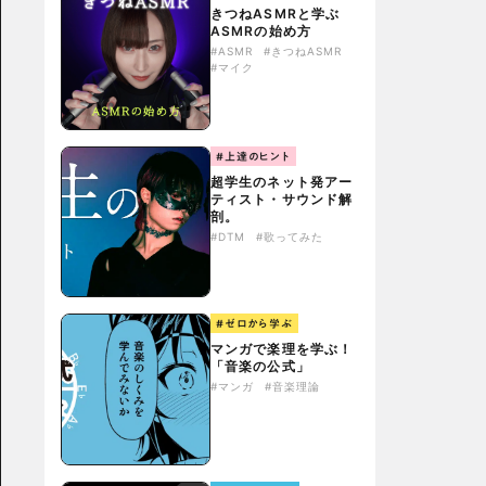
きつねASMRと学ぶ
ASMRの始め方
#ASMR
#きつねASMR
#マイク
#上達のヒント
超学生のネット発アー
ティスト・サウンド解
剖。
#DTM
#歌ってみた
#ゼロから学ぶ
マンガで楽理を学ぶ！
「音楽の公式」
#マンガ
#音楽理論