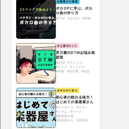
#基礎から練習
ボカロPに学ぶ。ボカ
ロ曲の作り方
#DTM
#ボカロ
#作曲
#上達のヒント
宮川麿のDTMお悩み相
談室
#DTM
#アレンジ
#マイク
#ミックス
#作曲
#宮川麿
#録音
#ゼロから学ぶ
初心者の頼れる味方！
はじめての楽器屋さん
#キーボード
#ギター
#ドラム
#ベース
#楽器初心者
#楽器屋さん
#楽器店