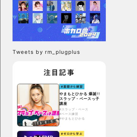
Tweets by rm_plugplus
注目記事
#基礎から練習
やまもとひかる 爆誕!!
スラップ・ベースっ子
講座
#スラップ・ベース
#ベース練習
#やまもとひかる
#ゼロから学ぶ