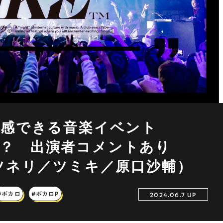
体感できる音楽イベント
』とは？ 出演者コメントあり
ツネリ／ツミキ／原口沙輔）
#ボカロ
#ボカロP
2024.06.7 UP