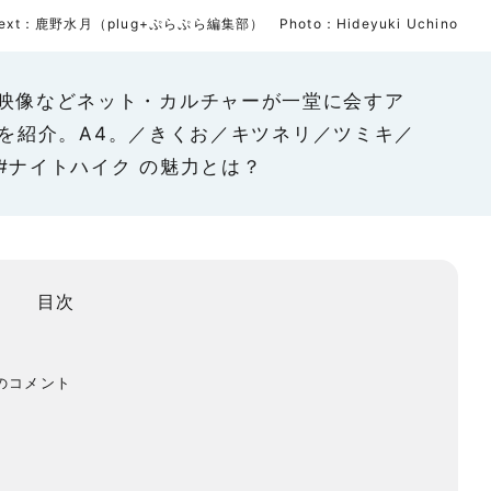
ext：鹿野水月（plug+ぷらぷら編集部） Photo：Hideyuki Uchino
映像などネット・カルチャーが一堂に会すア
E』を紹介。A4。／きくお／キツネリ／ツミキ／
#ナイトハイク の魅力とは？
目次
らのコメント