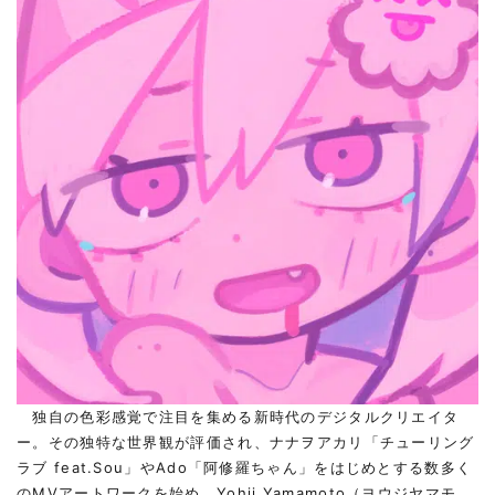
独自の色彩感覚で注目を集める新時代のデジタルクリエイタ
ー。その独特な世界観が評価され、ナナヲアカリ「チューリング
ラブ feat.Sou」やAdo「阿修羅ちゃん」をはじめとする数多く
のMVアートワークを始め、Yohji Yamamoto（ヨウジヤマモ