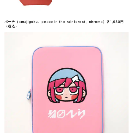
ポーチ（amajigoku、peace in the rainforest、chroma）各1,980円
（税込）