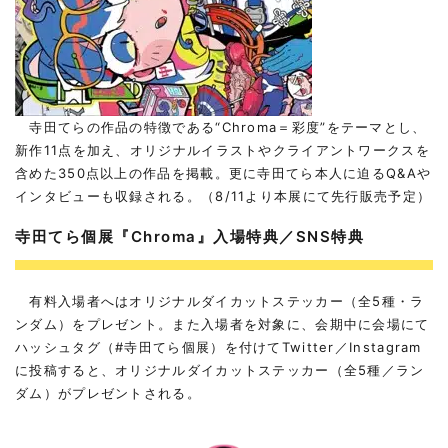
寺田てらの作品の特徴である“Chroma＝彩度”をテーマとし、
新作11点を加え、オリジナルイラストやクライアントワークスを
含めた350点以上の作品を掲載。更に寺田てら本人に迫るQ&Aや
インタビューも収録される。（8/11より本展にて先行販売予定）
寺田てら個展『Chroma』入場特典／SNS特典
有料入場者へはオリジナルダイカットステッカー（全5種・ラ
ンダム）をプレゼント。また入場者を対象に、会期中に会場にて
ハッシュタグ（#寺田てら個展）を付けてTwitter／Instagram
に投稿すると、オリジナルダイカットステッカー（全5種／ラン
ダム）がプレゼントされる。