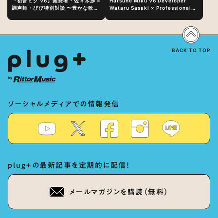
『初音ミク V6』開発者・佐々木渉 ×
Hatsune Miku V6 Developer
調声師・びび特別対談 〜豊かな歌声
Wataru Sasaki × Professional
表現の秘訣は、“歌うキャラクターへ
Vocal-Tuner Bibi Special
の愛”と“推し活”にあった！？
Dialogue: The Secret to Rich
Vocal Expression Lies in “Love
for the singing characters” and
“Oshikatsu”!?
BACK TO TOP
ソーシャルメディアでの情報発信
plug+の最新記事を定期的に配信！
メールマガジンを購読（無料）