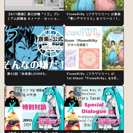
【8/11開催】原口沙輔『イ三』プレ
FloweRiЯy（フラワリリー）が新曲
ミアム試聴会 ＆トーク・セッション
『青いアマリリス』をリリース！1st
〜完成直後の“ピュアな原音体験”と
アルバム詳細も発表
制作秘話
第42話「未来派LOVERS」
FloweRiЯy（フラワリリー）が、
1st Album『FloweRiЯy』を9月23
日（水）にリリース！