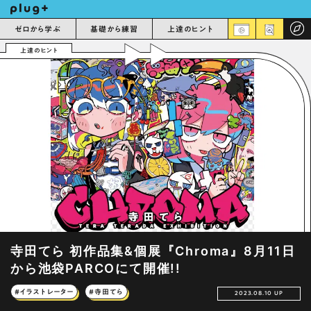
ゼロから学ぶ
基礎から練習
上達のヒント
上達のヒント
寺田てら 初作品集&個展『Chroma』8月11日
から池袋PARCOにて開催!!
#イラストレーター
#寺田てら
2023.08.10 UP