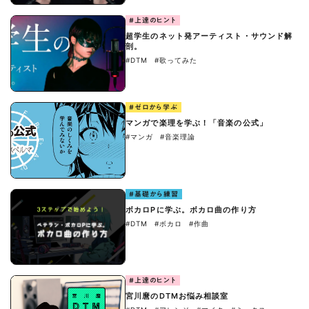
#上達のヒント
超学生のネット発アーティスト・サウンド解
剖。
#DTM
#歌ってみた
#ゼロから学ぶ
マンガで楽理を学ぶ！「音楽の公式」
#マンガ
#音楽理論
#基礎から練習
ボカロPに学ぶ。ボカロ曲の作り方
#DTM
#ボカロ
#作曲
#上達のヒント
宮川麿のDTMお悩み相談室