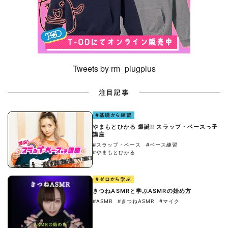
Tweets by rm_plugplus
注目記事
#基礎から練習
やまもとひかる 爆誕!! スラップ・ベースっ子
講座
#スラップ・ベース
#ベース練習
#やまもとひかる
#ゼロから学ぶ
きつねASMRと学ぶASMRの始め方
#ASMR
#きつねASMR
#マイク