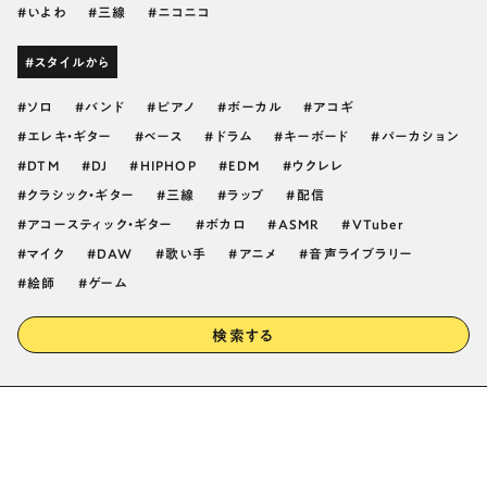
いよわ
三線
ニコニコ
#スタイルから
ソロ
バンド
ピアノ
ボーカル
アコギ
エレキ・ギター
ベース
ドラム
キーボード
パーカション
DTM
DJ
HIPHOP
EDM
ウクレレ
クラシック・ギター
三線
ラップ
配信
アコースティック・ギター
ボカロ
ASMR
VTuber
マイク
DAW
歌い手
アニメ
音声ライブラリー
絵師
ゲーム
検索する