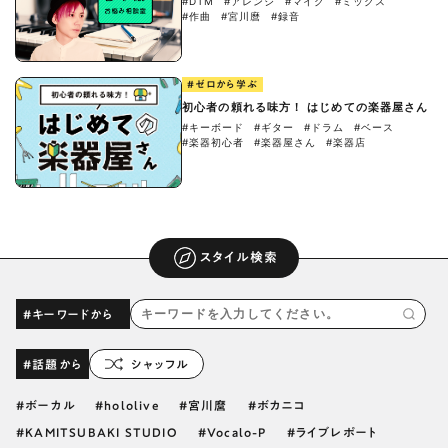
#DTM
#アレンジ
#マイク
#ミックス
#作曲
#宮川麿
#録音
#ゼロから学ぶ
初心者の頼れる味方！ はじめての楽器屋さん
#キーボード
#ギター
#ドラム
#ベース
#楽器初心者
#楽器屋さん
#楽器店
スタイル検索
#キーワードから
#話題から
シャッフル
ボーカル
hololive
宮川麿
ボカニコ
KAMITSUBAKI STUDIO
Vocalo-P
ライブレポート