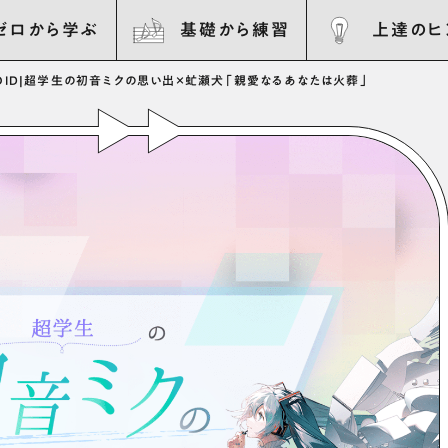
ゼロから学ぶ
基礎から練習
上達のヒ
ID
|
超学生の初音ミクの思い出×虻瀬犬「親愛なるあなたは火葬」