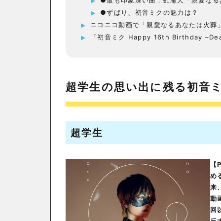
●最も印象深い曲：虻瀬犬「親愛なる
●ずばり、初音ミクの魅力は？
ニコニコ動画で「親愛なるあなたは火葬
「初音ミク Happy 16th Birthday –De
超学生の思い出に残る初音
超学生
【
め
来
動
回