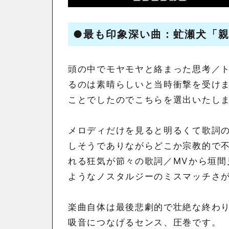
●最も印象深い曲：
虻瀬犬「
頭の中でモヤモヤと絡まった思考／
るのは素晴らしいと当時衝撃を受け
ことでしたのでこちらを選出いたし
メロディだけを見ると明るくて歌詞
しそうでありながらどこか宗教的で
れる狂気が節々の歌詞／MVから垣間
ようなノスタルジーのミスマッチさ
楽曲自体は最後悲劇的で壮絶な終わ
吸音につなげるセンス、圧巻です。