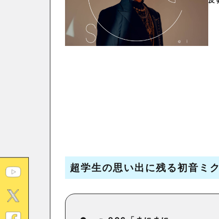
反
超学生の思い出に残る初音ミ