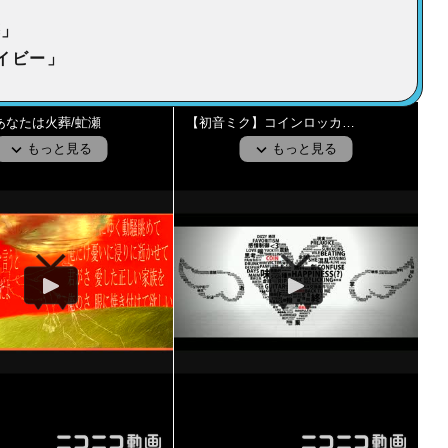
葬」
イビー」