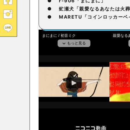
●
r-906「まにまに」
●
虻瀬犬「親愛なるあなたは火
●
MARETU「コインロッカーベ