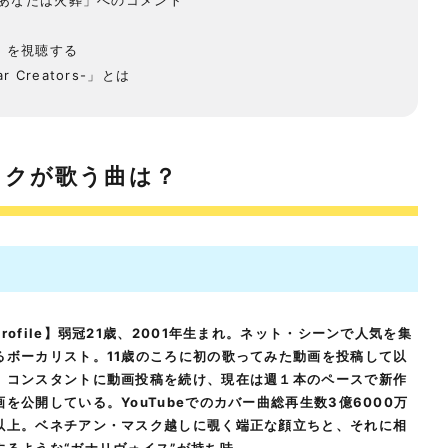
あなたは火葬」へのコメント
」を視聴する
ar Creators-」とは
ミクが歌う曲は？
Profile】弱冠21歳、2001年生まれ。ネット・シーンで人気を集
るボーカリスト。11歳のころに初の歌ってみた動画を投稿して以
、コンスタントに動画投稿を続け、現在は週１本のペースで新作
画を公開している。YouTubeでのカバー曲総再生数3億6000万
以上。ベネチアン・マスク越しに覗く端正な顔立ちと、それに相