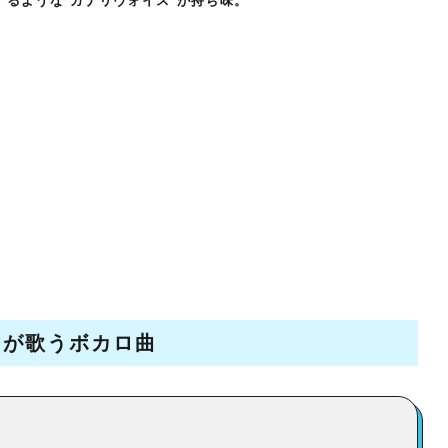
するような“ガナリヴォイス”が持ち味。
クが歌うボカロ曲