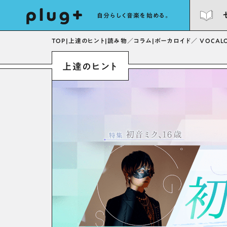
自分らしく音楽を始める。
TOP
|
上達のヒント
|
読み物／コラム
|
ボーカロイド／ VOCALO
上達のヒント