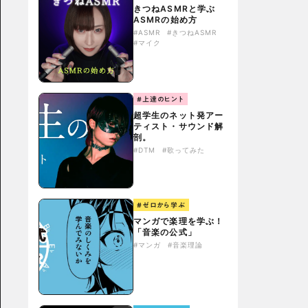
きつねASMRと学ぶ
ASMRの始め方
#ASMR
#きつねASMR
#マイク
#上達のヒント
超学生のネット発アー
ティスト・サウンド解
剖。
#DTM
#歌ってみた
#ゼロから学ぶ
マンガで楽理を学ぶ！
「音楽の公式」
#マンガ
#音楽理論