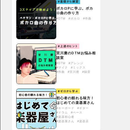
#基礎から練習
ボカロPに学ぶ。ボカ
ロ曲の作り方
#DTM
#ボカロ
#作曲
#上達のヒント
宮川麿のDTMお悩み相
談室
#DTM
#アレンジ
#マイク
#ミックス
#作曲
#宮川麿
#録音
#ゼロから学ぶ
初心者の頼れる味方！
はじめての楽器屋さん
#キーボード
#ギター
#ドラム
#ベース
#楽器初心者
#楽器屋さん
#楽器店