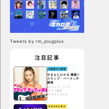
Tweets by rm_plugplus
注目記事
#基礎から練習
やまもとひかる 爆誕!!
スラップ・ベースっ子
講座
#スラップ・ベース
#ベース練習
#やまもとひかる
#ゼロから学ぶ