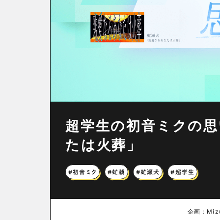
超学生の初音ミクの思
たは火葬」
#初音ミク
#虻瀬
#虻瀬犬
#超学生
企画：Mizu