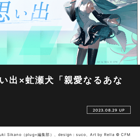
い出×虻瀬犬「親愛なるあな
2023.08.29 UP
ki Sikano（plug+編集部）、design：suco、Art by Rella © CFM