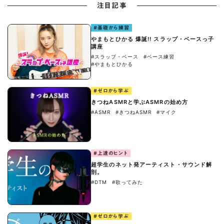
注目記事
#基礎から練習
やまもとひかる 爆誕!! スラップ・ベースっ子
講座
#スラップ・ベース
#ベース練習
#やまもとひかる
#ゼロから学ぶ
きつねASMRと学ぶASMRの始め方
#ASMR
#きつねASMR
#マイク
#上達のヒント
超学生のネット発アーティスト・サウンド解
剖。
#DTM
#歌ってみた
#ゼロから学ぶ