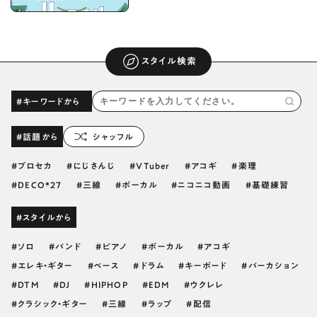
スタイル検索
#キーワードから
#話題から
シャッフル
プロセカ
にじさんじ
VTuber
アコギ
楽理
DECO*27
三線
ボーカル
ニコニコ動画
基礎練習
#スタイルから
ソロ
バンド
ピアノ
ボーカル
アコギ
エレキ・ギター
ベース
ドラム
キーボード
パーカション
DTM
DJ
HIPHOP
EDM
ウクレレ
クラシック・ギター
三線
ラップ
配信