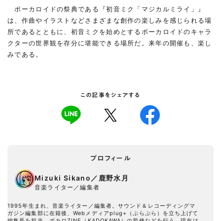
ボーカロイドの祭典である『初音ミク「マジカルミライ」』
は、作曲やイラストなどさまざまな創作の楽しみを感じられる場
所であるとともに、初音ミクを始めとするボーカロイドのキャラ
クターの世界観を存分に堪能できる場所だ。来年の開催も、楽し
みである。
この記事をシェアする
プロフィール
Mizuki Sikano／鹿野水月
音楽ライター／編集者
1995年生まれ、音楽ライター／編集者。サウンド＆レコーディングマ
ガジン編集部に在籍後、Webメディアplug+（ぷらぷら）を立ち上げて
編集長を担当、ボカロZINE（KADOKAWA）の監修などを行う。現在は