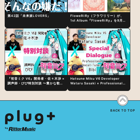
第42話「未来派LOVERS」
FloweRiЯy（フラワリリー）が、
1st Album『FloweRiЯy』を9月23
日（水）にリリース！
『初音ミク V6』開発者・佐々木渉 ×
Hatsune Miku V6 Developer
調声師・びび特別対談 〜豊かな歌声
Wataru Sasaki × Professional
表現の秘訣は、“歌うキャラクターへ
Vocal-Tuner Bibi Special
の愛”と“推し活”にあった！？
Dialogue: The Secret to Rich
Vocal Expression Lies in “Love
for the singing characters” and
“Oshikatsu”!?
BACK TO TOP