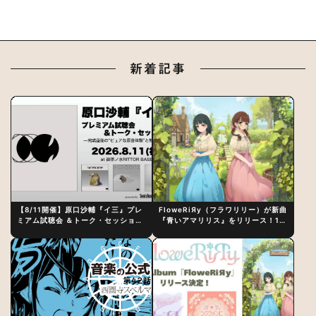
新着記事
【8/11開催】原口沙輔『イ三』プレ
FloweRiЯy（フラワリリー）が新曲
ミアム試聴会 ＆トーク・セッション
『青いアマリリス』をリリース！1st
〜完成直後の“ピュアな原音体験”と
アルバム詳細も発表
制作秘話