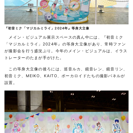
『初音ミク「マジカルミライ」2024年』等身大立像
メイン・ビジュアル展示スペースの真ん中には、『初音ミク
「マジカルミライ」2024年』の等身大立像があり、常時ファン
が撮影会を行う盛況ぶり。今年のメイン・ビジュアルは、イラス
トレーターのたまが手がけた。
この等身大立像の後ろには、巡音ルカ、鏡音レン、鏡音リン、
初音ミク、MEIKO、KAITO、ボーカロイドたちの撮影パネルが
設置。