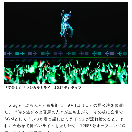
『初音ミク「マジカルミライ」2024年』ライブ
plug+（ぷらぷら）編集部は、9月1日（日）の昼公演を鑑賞し
た。12時を過ぎると客席の人々が立ち上がり、その後に会場で
BGMとして「いつか君と話したミライは」が流れ始めると、そ
れに合わせて皆ペンライトを振り始め、12時5分オープニング映