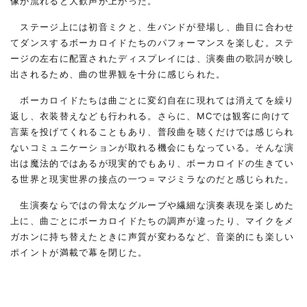
像が流れると大歓声が上がった。
ステージ上には初音ミクと、生バンドが登場し、曲目に合わせ
てダンスするボーカロイドたちのパフォーマンスを楽しむ。ステ
ージの左右に配置されたディスプレイには、演奏曲の歌詞が映し
出されるため、曲の世界観を十分に感じられた。
ボーカロイドたちは曲ごとに変幻自在に現れては消えてを繰り
返し、衣装替えなども行われる。さらに、MCでは観客に向けて
言葉を投げてくれることもあり、普段曲を聴くだけでは感じられ
ないコミュニケーションが取れる機会にもなっている。そんな演
出は魔法的ではあるが現実的でもあり、ボーカロイドの生きてい
る世界と現実世界の接点の一つ＝マジミラなのだと感じられた。
生演奏ならではの骨太なグルーブや繊細な演奏表現を楽しめた
上に、曲ごとにボーカロイドたちの調声が違ったり、マイクをメ
ガホンに持ち替えたときに声質が変わるなど、音楽的にも楽しい
ポイントが満載で幕を閉じた。