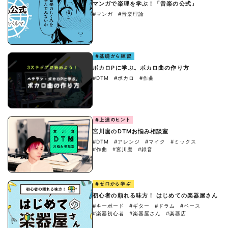
マンガで楽理を学ぶ！「音楽の公式」
#マンガ
#音楽理論
#基礎から練習
ボカロPに学ぶ。ボカロ曲の作り方
#DTM
#ボカロ
#作曲
#上達のヒント
宮川麿のDTMお悩み相談室
#DTM
#アレンジ
#マイク
#ミックス
#作曲
#宮川麿
#録音
#ゼロから学ぶ
初心者の頼れる味方！ はじめての楽器屋さん
#キーボード
#ギター
#ドラム
#ベース
#楽器初心者
#楽器屋さん
#楽器店