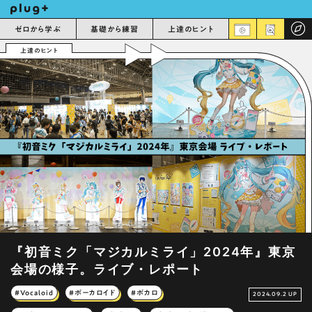
ゼロから学ぶ
基礎から練習
上達のヒント
上達のヒント
『初音ミク「マジカルミライ」2024年』東京
会場の様子。ライブ・レポート
#Vocaloid
#ボーカロイド
#ボカロ
2024.09.2 UP