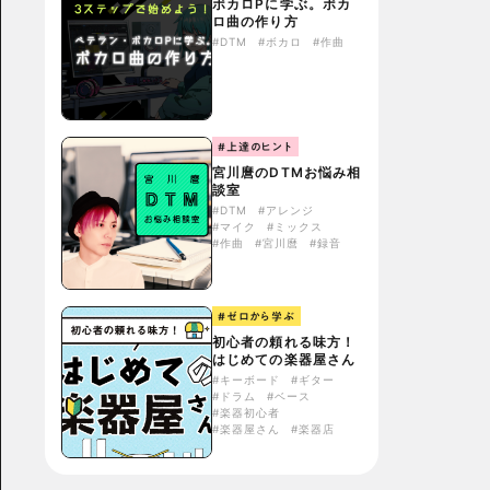
ボカロPに学ぶ。ボカ
ロ曲の作り方
#DTM
#ボカロ
#作曲
#上達のヒント
宮川麿のDTMお悩み相
談室
#DTM
#アレンジ
#マイク
#ミックス
#作曲
#宮川麿
#録音
#ゼロから学ぶ
初心者の頼れる味方！
はじめての楽器屋さん
#キーボード
#ギター
#ドラム
#ベース
#楽器初心者
#楽器屋さん
#楽器店