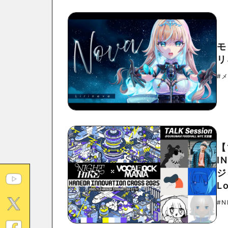
モ
リ
#
【
I
ジ
L
#N