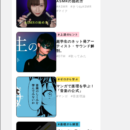
ASMRの始め方
#ASMR
#きつねASMR
#マイク
#上達のヒント
超学生のネット発アー
ティスト・サウンド解
剖。
#DTM
#歌ってみた
#ゼロから学ぶ
マンガで楽理を学ぶ！
「音楽の公式」
#マンガ
#音楽理論
#基礎から練習