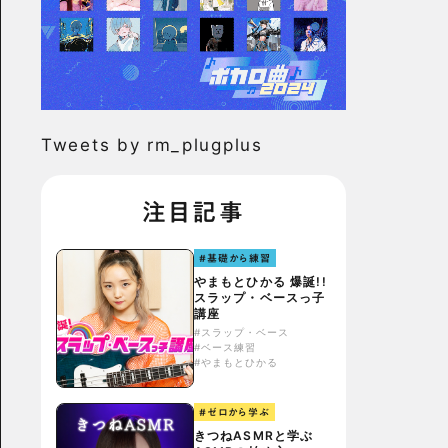
Tweets by rm_plugplus
注目記事
#基礎から練習
やまもとひかる 爆誕!!
スラップ・ベースっ子
講座
#スラップ・ベース
#ベース練習
#やまもとひかる
#ゼロから学ぶ
きつねASMRと学ぶ