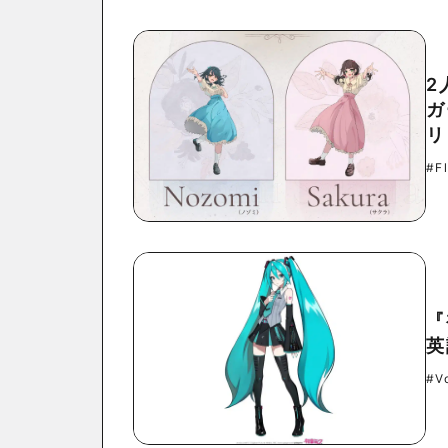
2
ガ
リ
#F
『
英
#V