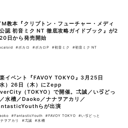
TM教本『クリプトン・フューチャー・メディ
公認 初音ミク NT 徹底攻略ガイドブック』が2
20日から発売開始
ocaloid
#ボカロ
#ボカロP
#初音ミク
#初音ミク NT
楽イベント『FAVOY TOKYO』3月25日
水）26日（木）にZepp
iverCity（TOKYO）で開催。弌誠／いゔどっ
／水槽／Daoko／ナナヲアカリ／
antasticYouthらが出演
aoko
#FantasticYouth
#FAVOY TOKYO
#いゔどっと
ナナヲアカリ
#弌誠
#水槽