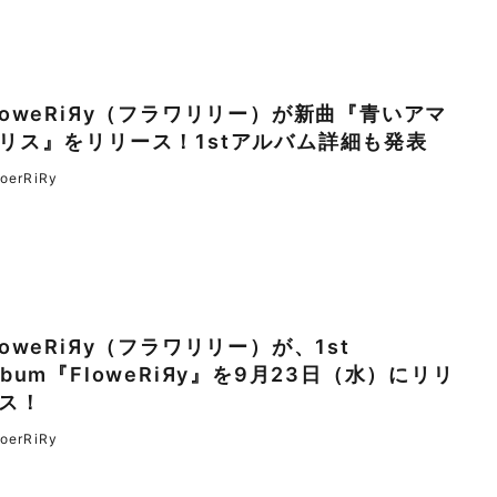
loweRiЯy（フラワリリー）が新曲『青いアマ
リス』をリリース！1stアルバム詳細も発表
loerRiRy
loweRiЯy（フラワリリー）が、1st
lbum『FloweRiЯy』を9月23日（水）にリリ
ス！
loerRiRy