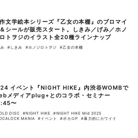
作文学絵本シリーズ『乙女の本棚』のブロマイ
＆シールが販売スタート。しきみ／げみ／ホノ
ロトヲジのイラスト全20種ラインナップ
げみ
#しきみ
#ホノジロトヲジ
#乙女の本棚
/24 イベント『NIGHT HIKE』内渋谷WOMBで
ebメディアplug+とのコラボ・セミナー
5:45〜
OLD DISC
#NIGHT HIKE
#NIGHT HIKE Mid 2025
OCALOCK MANIA
#イベント
#ボカロP
#暴力的にカワイイ