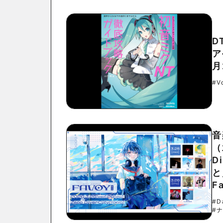
D
ア
月
#V
音
（
D
と
F
#D
#